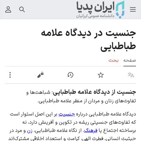
جستجو
منوی
جنسیت در دیدگاه علامه
طباطبایی
صفحه
بحث
زبان
پیگیری
نمایش تاریخچه
نمایش مبدأ
بیشت
جنسیت از دیدگاه علامه طباطبایی
؛ شباهت‌ها و
تفاوت‌های زنان و مردان از منظر علامه طباطبایی.
دیدگاه
علامه طباطبایی
درباره
جنسیت
بر این اصل استوار است
که
تفاوت‌های جنسیتی
ریشه در تکوین و آفرینش دارد، نه
برساخته
اجتماع
یا
فرهنگ
. از نگاه علامه طباطبایی،
زن
و
مرد
در
حیثیت انسانی
،
فطرت الهی
،
کرامت
و
استعداد اخلاقی
مشترک‌اند