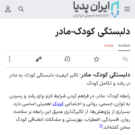
جستجو
منوی
دلبستگی کودک-مادر
صفحه
بحث
زبان
پیگیری
نمایش تاریخچه
نمایش مبدأ
بیشت
دلبستگی کودک- مادر
؛ تأثیر کیفیت دلبستگی کودک به مادر
در رشد و تکامل کودک.
رابطه کودک- مادر، در فراهم کردن شرایط لازم برای رشد و رسیدن
به توازن جسمی، روانی و اجتماعی
کودک
اهمیتی اساسی دارد.
بسیاری از پژوهش‌ها، از تأثیرگذاری عمیق این رابطه بر سلامت
روان، افسردگی، اضطراب، بهزیستی و مشکلات انطباقی کودک
]
۱
[
سخن گفته‌اند.