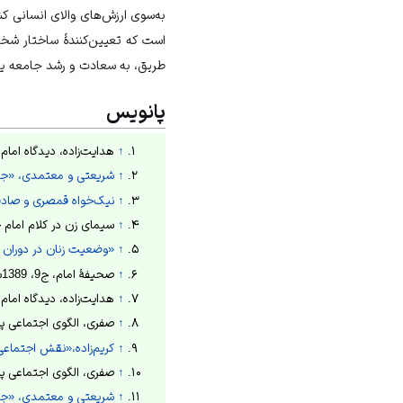
به‌سوی ارزش‌های والای انسانی ک
است که تعیین‌کنندۀ ساختار شخصی
طریق، به سعادت و رشد جامعه یار
پانویس
↑
هدایت‌زاده، دیدگاه امام خم
↑
شریعتی و معتمدی، «جایگا
↑
نیک‌خواه قمصری و صادقی فس
↑
سیمای زن در کلام امام خمینی، 9
↑
«وضعیت زنان در دوران پ
↑
صحیفۀ امام، ج9، 1389ش، ص136.
↑
هدایت‌زاده، دیدگاه امام خم
↑
صفری، الگوی اجتماعی پا
↑
کریم‌زاده،«نقش اجتماعی 
↑
صفری، الگوی اجتماعی پای
↑
شریعتی و معتمدی، «جایگا