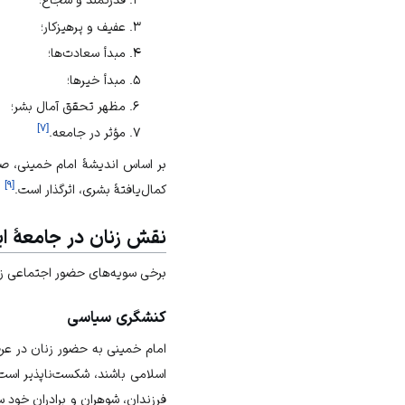
عفیف و پرهیزکار؛
مبدأ سعادت‌ها؛
مبدأ خیرها؛
مظهر تحقق آمال بشر؛
]
۷
[
مؤثر در جامعه.
بر اساس اندیشۀ امام خمینی، صل
]
۹
[
کمال‌یافتۀ بشری، اثرگذار است.
نقش زنان در جامعۀ ای
برخی سویه‌های حضور اجتماعی زن 
کنشگری سیاسی
امام خمینی به حضور زنان در عر
اسلامی باشند، شکست‌ناپذیر است.
فرزندان، شوهران و برادران خود