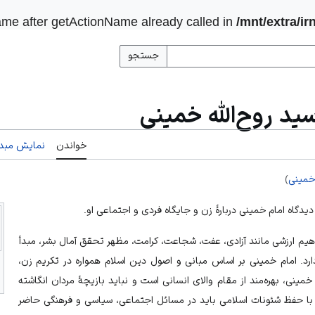
me after getActionName already called in
/mnt/extra/i
جستجو
ید روح‌الله خمینی
خواندن
نمایش مبدأ
‌خمینی
)
یدگاه امام خمینی دربارۀ زن و جایگاه فردی و اجتماعی او.
اهیم ارزشی مانند آزادی، عفت، شجاعت، کرامت، مظهر تحقق آمال بشر، مبدأ
ارد. امام خمینی بر اساس مبانی و اصول دین اسلام همواره در تکریم زن،
مینی، بهره‌مند از مقام والای انسانی است و نباید بازیچۀ مردان انگاشته
ا با حفظ شئونات اسلامی باید در مسائل اجتماعی، سیاسی و فرهنگی حاضر