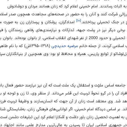
ه اثبات رساندند. امام خمینی اعلام کرد که زنان همانند مردان و دوشادوش
بارزاتی شرکت کنند و آنان را به حضور در صحنه‌های مجاهدت همچون صدر اسلام، 
]
۱۰
[
ح در جنگ تحمیلی پرداختند.
امدادگران، پزشکان و پرستاران زن به صورت 
برخی دیگر نیز در پشت جبهه، تدارکات و نیازمندی‌های رفاهی رزمندگان را فرا
موجود، 4363 نفر از شهدای جنگ تحمیلی و حدود 2000 از نفر شهدای انقلاب اسلامی، از بانوان 
 اسلامی کردند، از جمله خانم
مرضیه حدیدچی
(۱۳۱۸–۱۳۹۵ش) که با نا
وشاتو از توابع پاریس، همراه و محافظ او بود؛ وی همچنین از بنیانگذاران سپاه
 جامعه اساس ملیّت و استقلال یک ملت است که آن نیز نیازمند حضور فعال بانو
اد آن را در گرو نحوۀ تربیت این قشر می‌داند. از منظر وی، تا زن و توجه او ب
 شد. وی معتقد است زنان از آن جهت که انسان‌سازند و وظیفۀ تربیت فرزندان
د. بر اساس دیدگاه امام خمینی، اگر توانایی‌های فرهنگی زنان، به‌شایستگی ش
 به اهمیت تحصیل زنان باور داشت و آشکارا اعلام کرد این تبلیغات دشمن است 
ر جمهوری اسلامی ایران تا رسیدن به عالی‌ترین مدارج علمی مانند اجتهاد در