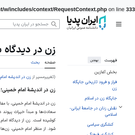
rnt/w/includes/context/RequestContext.php
on line
333
رش
ه
منوی اصلی
حتوا
زن در دیدگاه س
فهرست
نهفتن
صفحه
بحث
بخش آغازین
(تغییرمسیر از
زن در اندیشه امام
فراز و فرود تاریخی جایگاه
زن
زن در اندیشۀ امام خمینی؛
د
جایگاه زن در اسلام
زن در اندیشۀ امام خمینی، با مف
نقش زنان در جامعۀ ایرانی-
تغییر وضعیت زیربخش‌های نقش زنان در جامعۀ ایرانی- اسلامی
سعادت‌ها و مبدأ خیرات پیوند د
اسلامی
کوشیده است. زن از دیدگاه امام خ
کنشگری سیاسی
شود. از منظر امام خمینی، زن‌ه
کنشگری فرهنگی