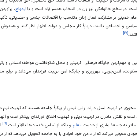
 است. در سطح خانوادگی نیز زن در انتخاب همسر آزاد است و با
ازدواج
، برآوردن
امام خمینی بر مشارکت فعال زنان متناسب با اقتضائات جنسی و جنسیتی، تأکید
اسی و اجتماعی باشند، دربارۀ کار مجلس و دولت اظهار نظر کنند و همدوش مر
]
۱۷
[
شند.
ولین و مهم‌ترین جایگاه فرهنگی- تربیتی و محل شکوفاشدن عواطف انسانی و رک
ۀ سکونت، انس‌جویی،
مهر‌ورزی
و جایگاه امن تربیت فرزندان می‌داند و برای مق
محوری در تربیت نسل دارند. زنان نیمی از پیکرۀ جامعه هستند که تربیت نیم د
 است و نقش مادران در تربیت دینی و تهذیب اخلاق فرزندان بیشتر است و آنها 
]
۱۹
[
مادر به جامعۀ بشری از خدمت
معلم
و بلکه از تمامی خدمت‌ها بالاتر است.
ام
موجودی معرفی می‌کند که از دامن خود افرادی را به جامعه تحویل می‌دهد که از ب