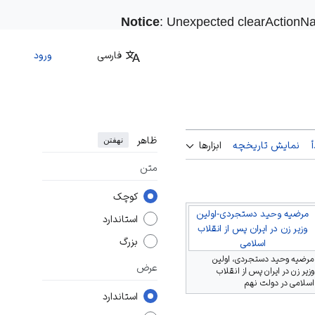
Notice
: Unexpected clearActionNa
فارسی
ورود
ظاهر
نهفتن
نمایش تاریخچه
ابزارها
متن
کوچک
مرضیه وحید دستجردی-اولین
استاندارد
وزیر زن در ایران پس از انقلاب
بزرگ
اسلامی
مرضیه وحید دستجردی، اولین
عرض
وزیر زن در ایران پس از انقلاب
اسلامی در دولت نهم
استاندارد