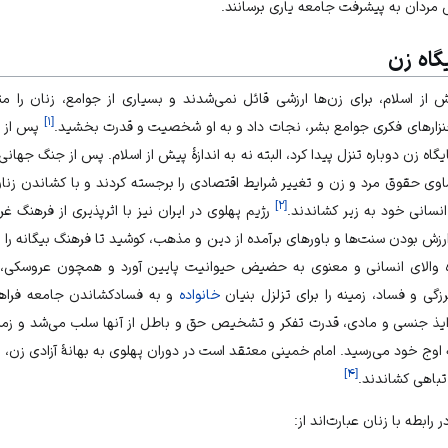
 مردان به پیشرفت جامعه یاری برسانند.
گاه زن
 از اسلام، برای زن‌ها ارزشی قائل نمی‌شدند و بسیاری از جوامع، زنان را مث
]
۱
[
ز لجنزارهای فکری جوامع بشر، نجات داد و به او شخصیت و قدرت بخشید.
پس از 
اه زن دوباره تنزل پیدا کرد، البته نه به اندازۀ پیش از اسلام. پس از جنگ جهانی
 حقوق مرد و زن و تغییر شرایط اقتصادی را برجسته کردند و با کشاندن زنان 
]
۲
[
 انسانی خود به زیر کشاندند.
رژیم پهلوی در ایران نیز با اثرپذیری از فرهنگ غر
ی‌ارزش بودن سنت‌ها و باورهای برآمده از دین و مذهب، کوشید تا فرهنگ بیگانه را 
گاه والای انسانی و معنوی به حضیض حیوانیت پایین ‌آورد و همچون عروسکی، د
گی و فساد، زمینه را برای تزلزل بنیان
خانواده
و به فساد‌کشاندن جامعه فراهم
 به لذایذ جنسی و مادی، قدرت تفکر و تشخیص حق و باطل از آنها سلب می‌شد و زمی
 اوج خود می‌رسید. امام خمینی معتقد است در دوران پهلوی به بهانۀ آزادی زن، روح
]
۴
[
تباهی ‌کشاندند.
ابطه با زنان عبارت‌اند از: