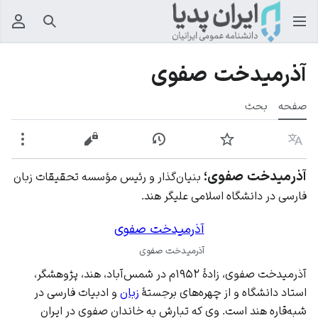
جستجو
منوی
آذرمیدخت صفوی
صفحه
بحث
زبان
پیگیری
نمایش تاریخچه
نمایش مبدأ
بیشت
آذرمیدخت صفوی؛
بنیان‌گذار و رئیس مؤسسه تحقیقات زبان
فارسی در دانشگاه اسلامی علیگر هند.
آذرمیدخت صفوی
آذرمیدخت صفوی
آذرمیدخت صفوی، زادهٔ ۱۹۵۲م در شمس‌آباد،
هند
، پژوهشگر،
استاد دانشگاه و از چهره‌های برجستهٔ
زبان
و
ادبیات فارسی
در
شبه‌قاره هند
است. وی که تبارش به خاندان صفوی در
ایران