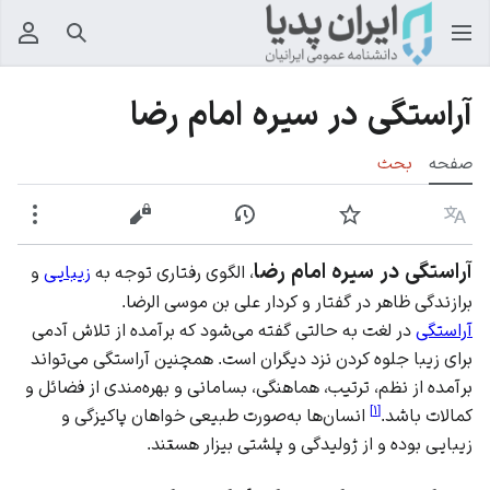
جستجو
منوی
آراستگی در سیره امام رضا
صفحه
بحث
زبان
پیگیری
نمایش تاریخچه
نمایش مبدأ
بیشت
آراستگی در سیره امام رضا
، الگوی رفتاری توجه به
زیبایی
و
برازندگی ظاهر در گفتار و کردار علی بن موسی الرضا.
آراستگی
در لغت به‌ حالتی گفته می‌شود که برآمده از تلاش آدمی
برای زیبا جلوه کردن نزد دیگران است. همچنین آراستگی می‌تواند
برآمده از نظم، ترتیب، هماهنگی، بسامانی و بهره‌مندی از
فضائل
و
]
۱
[
کمالات باشد.
انسان‌ها به‌صورت طبیعی خواهان
پاکیزگی
و
زیبایی بوده و از ژولیدگی و پلشتی بیزار هستند.