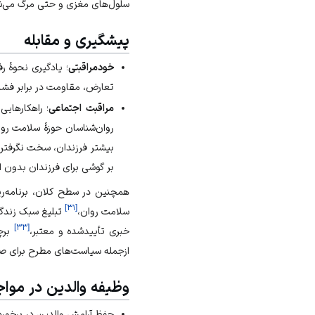
سلول‌های مغزی و حتی
مرگ
می‌ش
پیشگیری و مقابله
خودمراقبتی
؛ یادگیری نحوهٔ ر
تعارض، مقاومت در برابر فشا
مراقبت اجتماعی
؛ راهکارهایی
روان‌شناسان حوزهٔ سلامت روا
بیشتر فرزندان، سخت نگرفتن
بر گوشی برای فرزندان بدون اط
همچنین در سطح کلان، برنامه‌ری
]
۳۱
[
سلامت روان،
تبلیغ سبک زندگی
]
۳۳
[
خبری تأییدشده و معتبر،
برچ
ازجمله سیاست‌های مطرح برای ص
وظیفه والدین در موا
حفظ آرامش والدین در برخورد