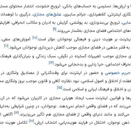
 و ارزش‌ها، دسترسی به حساب‌های بانکی، ترویج خشونت، انتشار محتوای مس
گاری اینترنتی،
کلاهبرداری
،
جرائم سایبری
،
عشق‌های مجازی
، درگیری با توهمات
مایی
، ترویج
بی‌بندوباری
، بد پوششی، گرایش به ادیان و مکاتب انحرافی، افزای
]
۹
[
‌های اجتماعی فضای مجازی به‌شمار می‌روند.
]
۱۰
[
نترنت بر
هویت دینی
و فرهنگی نوجوانان مؤثر است.
آموزش‌های منفی، 
]
۱۱
[
منفی به قشر مذهبی در فضای مجازی موجب کاهش دین‌داری نوجوانان می‌شود.
مجازی موجب تغییرات گسترده در نگرش، سبک زندگی و بنیان‌گذاری فرهنگ ج
]
۱۲
[
حراف اجتماعی، حیا زدایی و بدحجابی می‌شود.
حریم خصوصی
و حضور در اینترنت برای وقت‌گذرانی از مصادیق ولنگاری در 
ت از اخلاق و اصول اسلامی، نبود نظارت کافی و قانون موجب بروز ولنگاری م
]
۱۵
[
ن و اخلاق و فرهنگ ایرانی و اسلامی است.
ها و قوانین اینترنت سبب ایجاد
هویتی مجازی
در کاربران می‌شود که در آن ب
ی‌زنند که در فضای واقعی انجام نمی‌دهند. نوجوانان، در چنین شرایطی به‌دل
]
۱۶
[
ی‌کنند و مانند دنیای واقعی از فضای مجازی هم تأثیر می‌پذیرند.
آگاهی از
]
۱۷
[
ن نوجوان، اختلال در فرایند هویت‌یابی، انتخاب ارزش،
تکامل
هویت جن