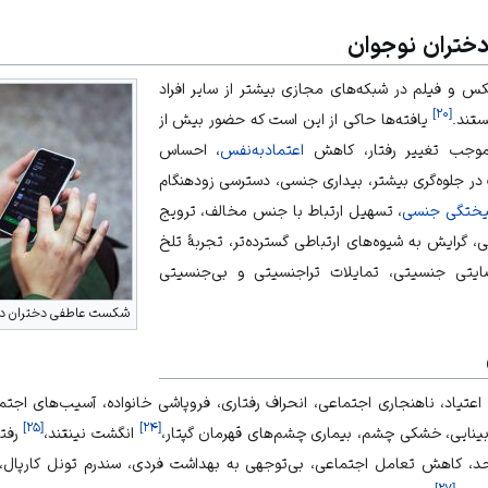
دختران نوجوان
کس و فیلم در شبکه‌های مجازی بیشتر از سایر افراد
]
۲۰
[
تند.
یافته‌ها حاکی از این است که حضور بیش از
وجب تغییر رفتار، کاهش
اعتمادبه‌نفس
، احساس
 در جلوه‌گری بیشتر، بیداری جنسی، دسترسی زودهنگام
گیختگی جنسی
، تسهیل ارتباط با جنس مخالف، ترویج
، گرایش به شیوه‌های ارتباطی گسترده‌تر، تجربهٔ تلخ
یتی جنسیتی، تمایلات تراجنسیتی و بی‌جنسیتی
شکست عاطفی دختران در 
عتیاد، ناهنجاری اجتماعی، انحراف رفتاری، فروپاشی خانواده، آسیب‌های اجتم
]
۲۵
[
]
۲۴
[
ینایی،
خشکی چشم
، بیماری چشم‌های قهرمان گپتار،
انگشت نینتند،
رفتا
د، کاهش تعامل اجتماعی، بی‌توجهی به بهداشت فردی، سندرم تونل کارپال،
]
۲۷
[