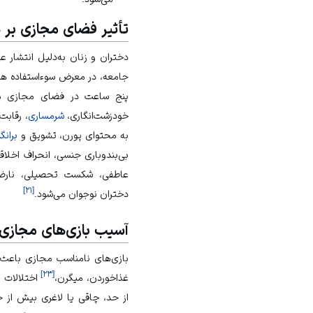
تأثیر فضای مجازی بر 
دختران و زنان به‌دلیل انتشار ع
جامعه، در معرض سوءاستفاده هس
پنج ساعت در فضای مجازی م
خودزشت‌انگاری،
شرمساری
، رقابت
به محتوای پورن، تشویق و
بران
بی‌بندوباری جنسی، انحراف اخلاقی
عاطفی، شکست تحصیلی، نارضا
]
۲۱
[
دختران نوجوان می‌شود.
آسیب بازی‌های مجازی
بازی‌های نامناسب مجازی باعث ا
]
۲۳
[
غذاخوردن،
میگرن
،
اختلالات ب
از حد،
چاقی
یا لاغری بیش از ح