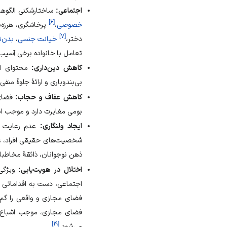
اجتماعی:
ساختارشکنی الگوها
]
۶
[
خصوصی
،
پرخاشگری، هرزه‌ن
]
۷
[
دختر،
خیانت جنسی
،
بدن‌ن
تعامل با خانواده برخی آسیب
کاهش دین‌داری:
محتوای ای
بی‌بندوباری و ارائهٔ جلوهٔ 
کاهش عفاف و حجاب:
فضای 
بومی مغایرت دارد و موجب ان
ایجاد ولنگاری:
عدم رعایت
شخصیت‌های حقیقی افراد، غفل
ذهن نوجوانان، ذائقهٔ مخاطبا
اختلال در هویت‌یابی:
ویژگی‌
اجتماعی، دست به اقداماتی م
فضای مجازی و واقعی را گم م
فضای مجازی، موجب اشباع ذه
]
۱۹
[
می‌شود.