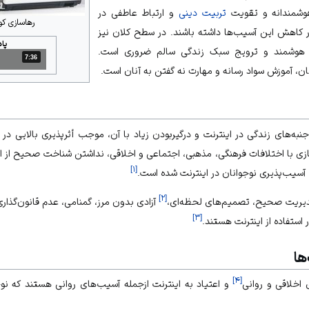
وشمندانه و تقویت
تربیت دینی
و ارتباط عاطفی در
رهاسازی کو
 کاهش این آسیب‌ها داشته باشند. در سطح کلان نیز
پا
وشمند و ترویج سبک زندگی سالم ضروری است.
7:36
مدت: 7 دقیقه و 36 ثانیه
ان، آموزش سواد رسانه و مهارت نه گفتن به آنان است.
ز جنبه‌های زندگی در اینترنت و درگیربودن زیاد با آن، موجب أثرپذیری بالایی در 
جازی با اختلافات فرهنگی، مذهبی، اجتماعی و اخلاقی، نداشتن شناخت صحیح از ای
]
۱
[
آسیب‌پذیری نوجوانان در اینترنت شده است.
]
۲
[
دیریت صحیح، تصمیم‌های لحظه‌ای،
آزادی بدون مرز، گمنامی، عدم قانون‌گذاری
]
۳
[
استفاده از اینترنت هستند.
ها
]
۴
[
اخلاقی و روانی
و اعتیاد به اینترنت ازجمله
آسیب‌های روانی
هستند که
نو