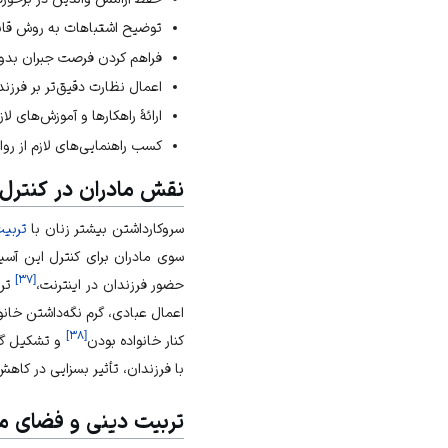
توضیح اشتباهات به روش قابل
فراهم کردن فرصت جبران بدو
اعمال نظارت دقیق‌تر بر فرزن
ارائهٔ راهکارها و آموزش‌های لا
کسب راهنمایی‌های لازم از ر
نقش مادران در کنترل 
سروکارداشتن بیشتر زنان با
تربیت
سوی مادران برای کنترل این آس
]
۳۷
[
حضور فرزندان در اینترنت،
ترب
اعمال عبادی، گرم نگه‌داشتن خان
]
۳۸
[
کنار خانواده بودن
و تشکیل گرو
با فرزندان، تأثیر بسزایی در کاه
تربیت دینی و فضای م