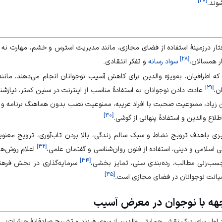
وند.
فتار درزمینهٔ استفاده از فضای مجازی، مانند
مدیریت استرس
و خشم، مهارت نه گ
]
۲۸
[
ر همسالان،
سواد رسانه
و
تفکر انتقادی
.
 که اطرافیان، به‌ویژه والدین برای کاهش آسیب نوجوانان انجام می‌دهند، مانن
]
۲۹
[
ن،
عادت دادن نوجوانان به استفادهٔ مناسب از اینترنت در سنین کمتر، نیازشن
 زیاد، ممنوعیت صحبت با افراد غریبه، ممنوعیت نصب بدون هماهنگ برنامه و 
]
۳۰
[
لاع والدین و استفادهٔ پنهانی از گوشی.
زی باهدف ترویج نشاط و سبک سالم زندگی، بالا بردن تاب‌آوری، ترویج معنوی
]
۳۲
[
 اسلامی و دینی، استفاده از فنون روان‌شناسی و گفتمان علمی،
اعلام روش‌های
]
۳۴
[
سب‌زنی مطالب، رده‌بندی سنی، تمایز بخشی،
سرمایه‌گذاری در بخش فره
]
۳۵
[
یانت نوجوانان در فضای مجازی است.
جهه با نوجوان در معرض آسیب
 اول برای درک نقش حمایتی والدین از سوی فرزند و تشریح صادقانهٔ جزئیات؛