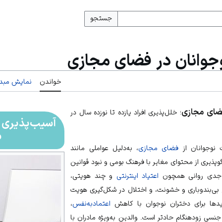
جستجو
جوانان در فضای مجازی
خواندن
نمایش مبدأ
فضای مجازی
؛ خلل‌پذیری افراد یازده تا نوزده سال در
آسیب‌پذیری 
م
 نوجوانان از
فضای مجازی
، به‌دلیل عواملی مانند
پذیری از محتوای مغایر با فرهنگ بومی و نبود قوانین
ای جدی روانی همچون
اعتیاد اینترنتی
و چند هویتی،
بی‌بندوباری
و
خشونت
، و اختلال در شکل‌گیری هویت
یدها برای دختران نوجوان با کاهش
اعتمادبه‌نفس
،
 جنسی
زودهنگام حادتر است. والدین به‌ویژه مادران با