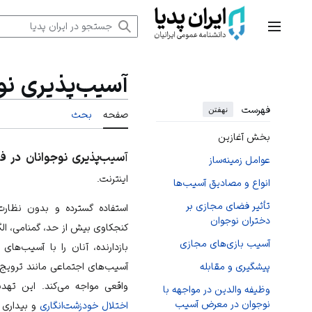
رش
ه
منوی اصلی
حتوا
آسیب‌پذیری نو
فهرست
نهفتن
صفحه
بحث
بخش آغازین
آ
سیب‌پذیری نوجوانان در 
عوامل زمینه‌ساز
اینترنت.
انواع و مصادیق آسیب‌ها
تأثیر فضای مجازی بر
استفاده گسترده و بدون نظارت
دختران نوجوان
کنجکاوی بیش از حد، گمنامی، الگو
آسیب بازی‌های مجازی
بازدارنده، آنان را با آسیب‌ه
آسیب‌های اجتماعی مانند ترویج
پیشگیری و مقابله
واقعی مواجه می‌کند. این تهد
وظیفه والدین در مواجهه با
نوجوان در معرض آسیب
اختلال خودزشت‌انگاری
و
بیداری