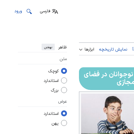
فارسی
ورود
ظاهر
نهفتن
نمایش تاریخچه
ابزارها
متن
کوچک
نوجوانان در فضای
جازی
استاندارد
بزرگ
عرض
استاندارد
پهن