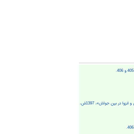
قراباغی و دیگران، «تأثیر شبکه‌های محازی بر حجاب و عفاف، هویت دینی و فردی، تعامل با خانواده و افسردگی و انزوا در بین جوانان»، 1397ش،