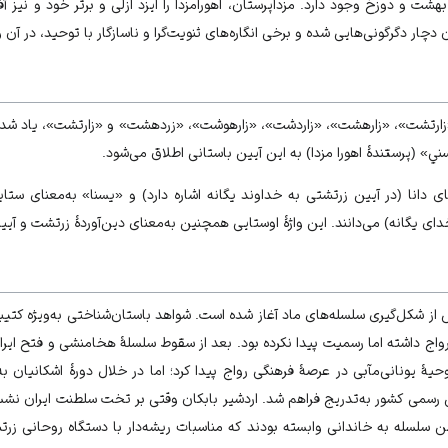
ت و دوزخ وجود دارد. مزداپرستان، اهورامزدا را ایزد ازلی و برتر خود و نیز آف
دچار دگرگونی‌هایی شده و برخی انگاره‌های ثنویت‌گرا و ناسازگار با توحید، در آن 
زارتشت»، «زارهشت»، «زاردشت»، «زارهوشت»، «زردهشت» و «زارتشت»، یاد شده 
ني» (پرستندۀ اهورا مزدا) به این آیین باستانی اطلاق می‌شود.
ای دانا (در آیین زرتشتی به خداوند یگانه اشاره دارد) و «یسنا» به‌معنای ستای
ای یگانه) می‌دانند. این واژۀ اوستایی همچنین به‌معنای دین‌آوردۀ زرتشت و آی
 از شكل‌گيرى سلسله‌هاى ماد آغاز شده است. شواهد باستان‌شناختی به‌ويژه كتي
واج داشته اما رسمیت پیدا نکرده بود. بعد از سقوط سلسلۀ هخامنشى و فتح اير
ۀ یونانی‌مآبی در عرصۀ فرهنگى رواج پیدا کرد؛ اما در خلال دورۀ اشكانیان به‌
 رسمى كشور به‌تدريج فراهم شد. اردشير بابكان وقتی بر تخت سلطنت ايران نشس
اين سلسله به خاندانى وابسته بودند كه مناسبات ريشه‌دار با دستگاه روحانى ز