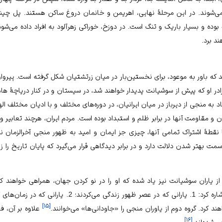
‌شوند. در این مرحلۀ نهایی، اهریمن و خانمان دروغ ساکن هستند. پل چینوت 
بوده و بسیار باریک و تنگ است. در دوزخ، خوراکی زهرآلود به افراد داده می‌شود
ند برد.
رند که باور به موعود، برای نخستین‌بار در میان زرتشتیان شکل گرفته است. پیرو
در او که پیش از سوشیانت پدیدار خواهند شد، در سیستان و در کنار دریاچۀ ها
اد به منجی از دیرباز در میان ایرانیان، در دوره‌های مختلف و با ادیان مختلف
ن و مقاومت آنها در برابر ظلم و استبداد بوده است. مردم ایران، هرچند تعابیر و 
ا نقطۀ اشتراک تمامی آنها، چیزی جز ایمان و امید به ظهور منجی آخرالزمان ن
مت بهتر شدن دلالت دارد و در برابر دیدگاهی قرار می‌گیرد که پایان تاریخ را ز
از یاران سوشیانت نیز یاد شده که او را در نو کردن جهان، همراهی خواهند کر
سوشیانس، میتوان به دو گروه اشاره کرد: 1. یارانی که در عصر
]
۱۵
[
ند کرد. گروه دوم از یاوران منجی را «جاودانی‌ها» می‌خوانند.
علاوه بر آن، ف
]
۱۶
[