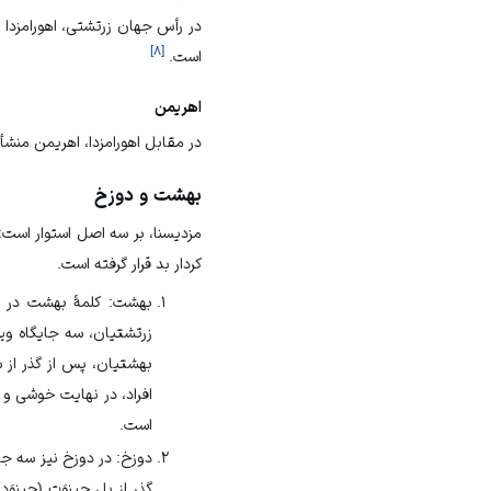
در رأس جهان زرتشتى، اهورامزدا (
]
۸
[
است.
اهریمن
در مقابل اهورامزدا، اهريمن منش
بهشت و دوزخ
مزدیسنا، بر سه اصل استوار است: 
کردار بد قرار گرفته است.
بهشت: کلمۀ بهشت در ای
زرتشتیان، سه جایگاه ویژ
بهشتیان، پس از گذر از س
افراد، در نهایت خوشی و 
است.
دوزخ: در دوزخ نیز سه جای
گذر از پل چینوَت (چینوَد