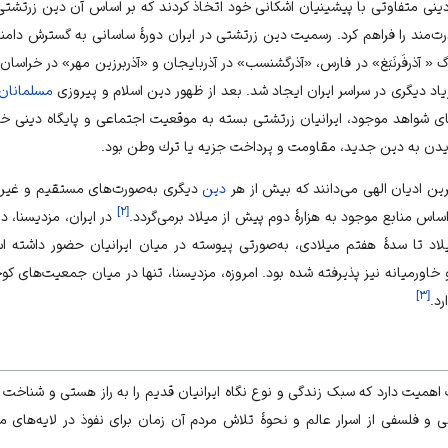
 متفاوتى با پيشينيان اشكانى خود اتخاذ كردند كه بر اساس آن دين زرتشتى
‌مند را فراهم كرد. رسميت دين زرتشتى در ايران دورۀ ساسانى به گسترش دامنۀ 
« آذرفَرنَبَغ» در فارس، «آذرگشنسب» در آذربايجان و «آذربرزين مهر» در خراسان
زیاد ديگرى در سراسر ايران ايجاد شد. بعد از ظهور
دین اسلام
و پیروزی
مسلمانان
ناى شواهد موجود، ايرانيان زرتشتى بسته به موقعيت اجتماعى و پايگاه دينى خود
ويدن به دين جديد، مقاومت و پرداخت جزيه يا ترك وطن بود.
رین ادیان الهی می‌دانند که بیش از هر
دین
دیگری به‌صورت‌های مستقیم و غیرم
]
۲
[
ساس منابع موجود به هزارۀ دوم پیش از میلاد برمی‌گردد.
در ایران، مزدیسنا، 
د تا سدۀ هفتم میلادی، به‌صورتی پیوسته در میان ایرانیان حضور داشته است
خاورمیانه نیز پذیرفته شده بود. امروزه، مزدیسنا، تنها در میان جمعیت‌های کو
]
۳
[
رد.
اهمیت دارد که سبک زندگی و نوع نگاه ایرانیان قدیم را به راز هستی و شناخ
ی و فلسفی از اسرار عالم و نحوۀ تلاش مردم آن زمان برای نفوذ در لایه‌های