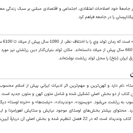
در جامعۀ خود اصلاحات اعتقادی، اجتماعی و اقتصادی مبتنی بر سبک زندگی معنو
کتاپرستی را در
جامعه
فراهم کرد.
بنيان‌گ
، تولد زرتشت را 660 سال پيش از ميلاد دانسته‌اند. مکان تولد بنیان‌گذار دین زرتشتی نیز
ق ايران (بلخ) را محل تولد زرتشت نوشته‌اند.
» نام دارد و كهن‌ترين و مهم‌ترين اثر ادبيات ايرانى پيش از
اسلام
محسوب می
این کتاب از دو بخش اصلى تشكيل شده و شامل متون كهن و متون جديد است. ك
سوب به زرتشت می‌شود. «ويسپَرَد»، «ونديداد»، «يَشت‌ها» و «خرده اوستا» د
دارد. محتوای بيشتر بخش‌هاى اوستاى موجود نيايش و ستايش اهورامزدا و اي
بزرگ‌ترين بخش اوستاى موجود، كتاب ونديداد است که در 22 فصل تنظیم شده و بخش ا