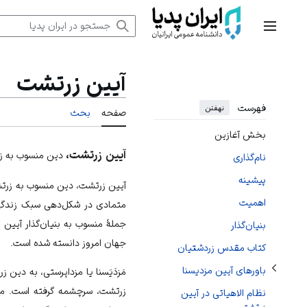
رش
ه
منوی اصلی
حتوا
آیین زرتشت
فهرست
نهفتن
صفحه
بحث
بخش آغازین
تغییر وضعیت زیربخش‌های باورهای آیین مزدیسنا
آیین زرتشت،
دین منسوب به زرت
نام‌گذاری
پیشینه
آیین زرتشت، دین منسوب به زرتش
اهمیت
متمادی در شکل‌دهی سبک زندگی،
جملۀ منسوب به بنیان‌گذار آیین ز
بنیان‌گذار
جهان امروز دانسته شده است.
كتاب مقدس زردشتیان
باورهای آیین مزدیسنا
مَزدَیَسنا یا مزداپرستی، به دین
زرتشت، سرچشمه گرفته است. مزدیس
نظام الاهياتی در آیین