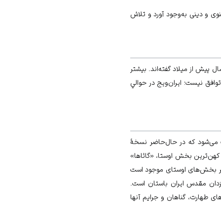
ی و دینی به‌وجود آورد و تلاش
ذار آيين زرتشتي، «زرتشت» است که زمان تولد وي را با اختلاف نظر، از 1080 سال پيش از ميلاد تا 6100 سال پیش از میلاد گفته‌اند. بيشتر
 مورد توافق نیست؛ ايران‌ويج در حوالي
‌شود که در حال‌حاضر نسخۀ
هن‌ترين بخش اوستا، «گاثاها»
يگر بخش‌هاى اوستاى موجود است
زدان مقدس ايران باستان است.
صلى آن دربارۀ آيين‌هاى طهارت، گناهان و جرايم آنها