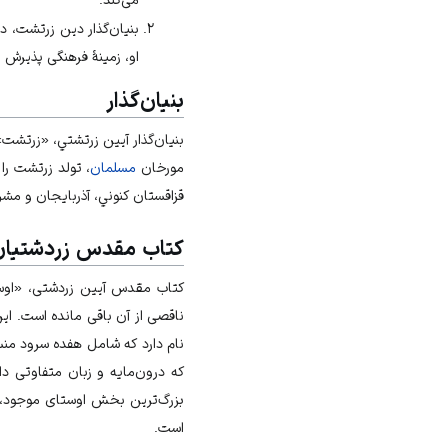
بنیان‌گذار دین زرتشت، 
او، زمینۀ فرهنگی پذیرش ی
بنیان‌گذار
مورخان
مسلمان
قزاقستان كنوني، آذربايجان و مشر
كتاب مقدس زردشتیان
كتاب مقدس آیین زردشتی، «اوستا
ناقصى از آن باقى مانده است. 
نام دارد که شامل هفده سرود من
كه درون‌مايه و زبان متفاوتى 
است.