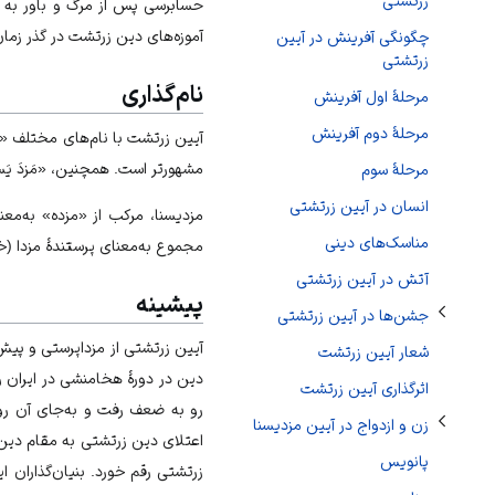
زرتشتی
حسابرسی پس از مرگ و باور به بهش
آموزه‌های دین زرتشت در گذر زمان 
چگونگی آفرینش در آیین
زرتشتی
تغییر وضعیت زیربخش‌های جشن‌ها در آیین زرتشتی
نام‌گذاری
مرحلۀ اول آفرینش
مرحلۀ دوم آفرینش
آیین زرتشت با نام‌های مختلف «
مشهور‌تر است. همچنین، «مَزدَ يَس
مرحلۀ سوم
تغییر وضعیت زیربخش‌های زن و ازدواج در آیین مزدیسنا
انسان در آیین زرتشتی
مزدیسنا، مرکب از «مزده» به‌معن
مناسک‌های دينى
مجموع به‌معنای پرستندۀ مزدا (خد
آتش در آیین زرتشتی
پیشینه
جشن‌ها در آیین زرتشتی
آیین زرتشتى از مزداپرستى و پيش
شعار آیین زرتشت
دین در دورۀ هخامنشی در
ایران
ر
اثرگذاری آیین زرتشت
رو به ضعف رفت و به‌جای آن روحی
زن و ازدواج در آیین مزدیسنا
اعتلاى دين زرتشتى به مقام دين
پانویس
زرتشتى رقم خورد. بنيان‌گذاران 