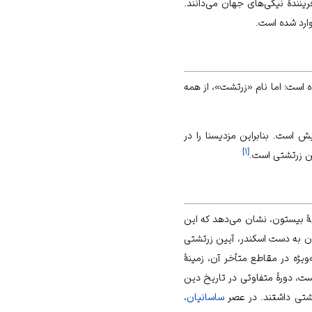
رینندۀ نیکی‌های جهان می‌دانند.
وارد شده است.
است؛ اما نام «زرتشت»، از همه
ش است. بنابراین مزدیسنا را در
]
۱
[
ین زرتشتی است.
بۀ بيستون، نشان می‌دهد که این
ان به دست اسكندر، آیین زرتشتی
ويژه در مقاطع متأخر آن، زمينۀ
ت، دورۀ متفاوتى در تاريخ دين
رتشتى داشتند. در عصر
ساسانیان
،