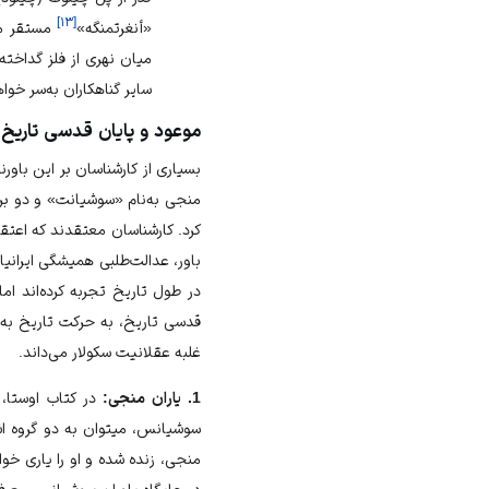
]
۱۳
[
«أنغرتمنگه»
مستقر می
میان نهری از فلز گداخته 
سایر گناهکاران به‌سر خواه
موعود و پایان قدسی تاریخ
بسیاری از کارشناسان بر این باو
منجی به‌نام «سوشیانت» و دو برا
کرد. کارشناسان معتقدند که اعتق
باور، عدالت‌طلبی همیشگی ایرانیا
در طول تاریخ تجربه کرده‌اند ام
قدسی تاریخ، به حرکت تاریخ به‌س
غلبه عقلانیت سکولار می‌داند.
1. یاران منجی:
در کتاب اوستا، 
منجی، زنده شده و او را یاری خواه