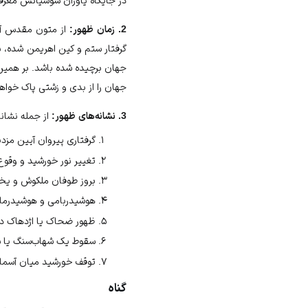
در جایگاه یاوران سوشیانس معرفی
2. زمان ظهور:
از متون مقدس آیی
گرفتار ستم و کین اهریمن شده، 
جهان برچیده شده باشد. بر همین 
جهان را از بدی و زشتی پاک خواهد
3. نشانه‌های ظهور:
از جمله نشانه‌
گرفتاری پیروان آیین مزدی
تغییر نور خورشید و وقوع
بروز طوفان ملکوش و یخب
هوشیدربامی و هوشیدرماه
ظهور ضحاک یا اژدهاک در 
سقوط یک شهاب‌سنگ یا ستا
توقف خورشید میان آسمان به‌
گناه