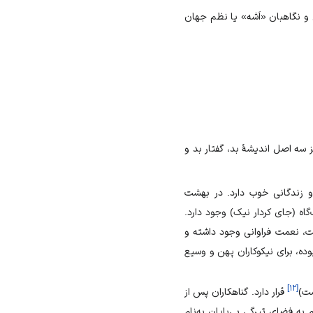
ى و نگاهبان «اَشه» يا نظم جهان
ز سه اصل اندیشۀ بد، گفتار بد و
 زندگانی خوب دارد. در بهشت
اه (جای کردار نیک) وجود دارد.
شت، نعمت فراوانی وجود داشته و
ده، برای نیکوکاران پهن و وسیع
]
۱۲
[
شت)
قرار دارد. گناهکاران پس از
 به فضای تیرگی بی‌پایان به‌نام