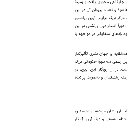
 جايگاهى محورى يافت و زمينۀ
نفوذ و تعداد پيروان آن در اين
، مراكز بزرگ نيايش آيين زرتشتى
، دورۀ اقتدار دين زرتشتى در اين
 راه‌هاى متفاوتى در مواجهه با
ستقیم بر جهان بشری تأثیرگذار
دین رسمی سه دورۀ حکومتی بزرگ
. در آن روزگار، این آیین، در
چک زرتشتیان و به‌صورت پراکنده
ت انسان نشان می‌دهد و نخستین
 مختلف هستی و درک آن را آشکار