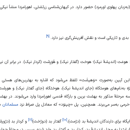
به‌زبان پهلوى اورمزد) حضور دارد. در كيهان‌شناسى زرتشتى، اهورامزدا منشأ نيك
]
۹
[
أ بدى و تاريكى است و نقش آفرينش‌گرى نيز دارد.
هومَت (اندیشۀ نیک)؛ هوخت (گفتار نیک) و هُوَرِشت (کردار نیک). در برابر آن نی
ن آیین به‌صورت «وَهیشَت» تلفظ می‌شود که اشاره به بهترین‌های هستی و
ه به‌نام‌های هومتگاه (جای اندیشۀ نیک)، هوختگاه (جای گفتار نیک) و هورشت‌گ
ه مرحلۀ مذکور به بهشت برین و بارگاه قدسی اهورامزدا وارد می‌شوند. در به
خرمی به‌سر می‌برند. همچنین، پل «چینوَد» که معادل پل صراط نزد
مسلمانان
بو
]
۱۱
[
]
۱۰
[
گاه برای دارندگان اندیشۀ بد (دژمت)،
گفتار بد (دوژخت)
و کردار بد (دژور
)، ابتدا به محل اندیشۀ بد، کردار بد و گفتار بد وارد شده، سپس در مرحلۀ چهارم