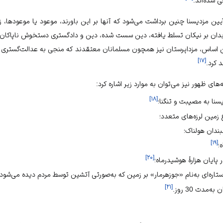
 شده‌اند.
ن مزدیسنا چنین برداشت می‌شود که آنها بر این باورند، موعود یا موعودها، ز
بدان بر نیکان تسلط یافته، دین سست شده، دین و دادگستری دستخوش ناپاکان
اساس، مزداپرستان نیز همچون مسلمانان معتقدند که منجی به عدالت‌گستری و مب
]
۱۷
[
 کرد.
های ظهور نیز می‌توان به موارد زیر اشاره کرد:
]
۱۸
[
سنا به مصیبت و تنگنا؛
 زمین لرزه‌های متعدد؛
ندان هولناک؛
]
۱۹
[
؛
]
۲۰
[
پایان هزارۀ هوشیدرماه؛
ره‌ای به‌نام «جوزهرمار» بر زمین که به‌صورتی آتشین توسط مردم دیده می‌شود؛
]
۲۱
[
مدت 30 روز.