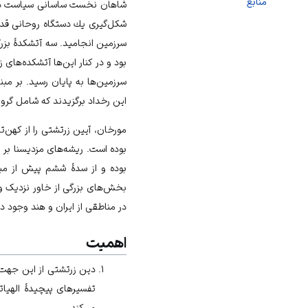
منابع
شاهان نخست ساسانى سياست دينى
شكل‌گيرى يك دستگاه روحانى قدرت
سرزمين انجامید. سه آتشكدۀ بزرگ 
بود و در كنار اين‌ها آتشكده‌هاى 
سرزمين‌ها به پايان رسيد. بر مب
اين رخداد برگزيدند كه شامل گر
مورخان، آیین زرتشتی را از کهن‌ت
بوده است. ریشه‌های مزدیسنا بر ا
بوده و از سدۀ ششم پیش از میلا
بخش‌های بزرگی از خاور نزدیک و 
در مناطقی از ایران و هند وجود دا
اهمیت
دین زرتشتی از این جهت 
تفسیر‌های پیچیدۀ الهیات
می‌کند.