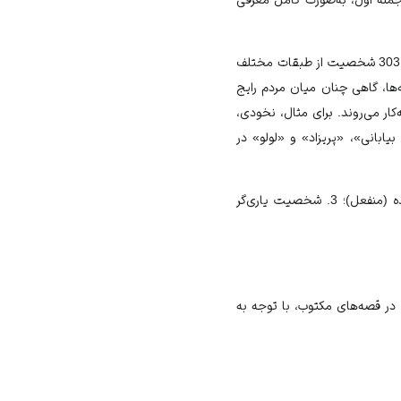
در قصه‌های مکتوب و بلند، قهرمانان معمولا نامدار و متعدد هستند. برای مثال، در داستان حسین کرد شبستری، 303 شخصیت از طبقات مختلف
‌ها، گاهی چنان میان مردم رایج
ار می‌روند. برای مثال، نخودی،
یابانی»، «پریزاد» و «لولو» در
اشخاص در قصه‌های عامیانه، معمولا چهار نقش عمده دارند: 1. شخصیت اصلی (فاعل)؛ 2. شخصیت پذیرنده (منفعل)؛ 3. شخصیت یاری‌گر
 در قصه‌های مکتوب، با توجه به