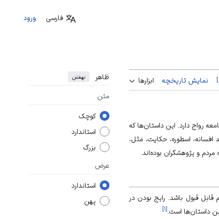
فارسی
ورود
ظاهر
نهفتن
نمایش تاریخچه
ابزارها
متن
کوچک
عه رواج دارد. این داستان‌ها که
استاندارد
افسانه، اسطوره، حکایت، مَتَل،
بزرگ
 مردم و پژوهشگران بوده‌اند.
عرض
استاندارد
م قابل قبول باشد. رایج بودن در
پهن
]
۱
[
ین داستان‌ها است.