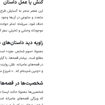
کُنش یا عمل داستان
این عنصر منجر به گسترش طرح ق
متعدد و متنوعی در آن‌ها وجود د
حذف شود، سررشته تمام حوادث گ
موجودات وحشی و تخیلی، سفر کر
زاویه دید داستان‌های ع
معمولا «سوم شخص مفرد» است که 
مطلع است. بیشتر قصه‌ها، با گزار
در قصه‌های عامیانه، نقل روایت 
و «چنین شنیده‌ام که...» شروع می
شخصیت‌ها در قصه‌های 
شخصین‌ها معمولا حالت ایستا دارن
که ویژگی قصه‌های عامیانه است
شخصیت‌های بد که زشت و بدنهاد