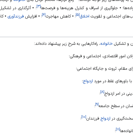
]
۳
[
‌ها؛ • جلوگیری از اسراف و کنترل هزینه‌ها و فرصت‌ها
؛ • أثرگذاری در تشکی
]
۶
[
]
۵
[
ب‌های اجتماعی و تقویت
اخلاق
؛ • کاهش مهاجرت
؛ • افزایش
فرزندآوری
• ک
ان و تشکیل
خانواده
، راه‌کارهایی به شرح زیر پیشنهاد داده‌اند:
ازدواج
؛
]
۸
[
؛
]
۹
[
؛
]
۱۰
[
ازدواج
فرزندان
؛
]
۱۱
[
واده‌ها
؛