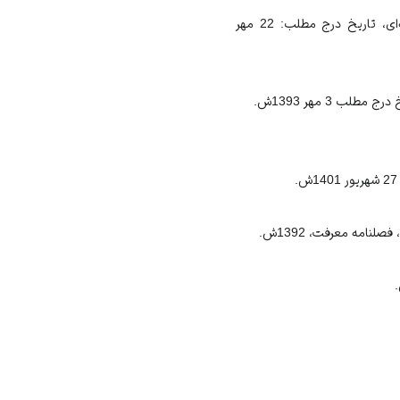
«دیدار ائمه جمعه سراسر کشور با رهبر انقلاب»، وب‌سایت حفظ و نشر آثار حضرت آيت‌الله‌العظمی خامنه‌ای، تاریخ درج مطلب: 22 مهر
 3 مهر 1393ش.
امه معرفت، 1392ش.