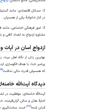
ساده‌زيستی، مانع دانستن
ازدواج
ب
2- مسائل اقتصادى؛ مانند گستر
در كنار خانوادۀ یکی از همسران.
3- امور فرهنگی اجتماعی؛ مانند 
مشاوره ازدواج به تعداد کافی و ب
ازدواج آسان در آیات و 
بهترین زنان از نگاه اهل بیت، زن
پیامبر خدا، با هدف الگوسازی ازدو
۲۴
[
که همسرش قدرت مالی نداشت
دیدگاه آیت‌‌الله خامنه‌ا
آیت‌الله خامنه‌ای، موفقیت در تش
اجارۀ هتل و سالن گران‌قیمت، خ
]
۲۷
[
آسان شده
است. سخت‌گیری در ا