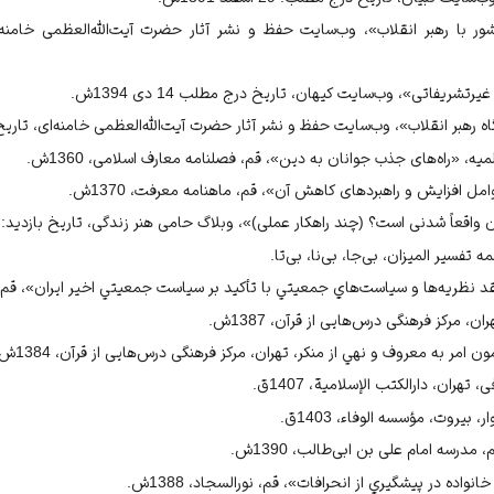
رتشریفاتی»، وب‌سایت کیهان، تاریخ درج مطلب 14 دی 1394ش.
هبر انقلاب»، وب‌سایت حفظ و نشر آثار حضرت آيت‌الله‌العظمی خامنه‌ای، تاریخ درج مطلب
ه، «راه‌های جذب جوانان به دین»، قم، فصلنامه معارف اسلامی، 1360ش.
مل افزايش و راهبردهاى كاهش آن»، قم، ماهنامه معرفت، 1370ش.
قعاً شدنی است؟ (چند راهکار عملی)»، وبلاگ حامی هنر زندگی، تاریخ بازدید: 27 شهریور 1401ش.
سیر المیزان، بی‌جا، بی‌‌نا، بی‌تا.
 نظريه‌ها و سياست‌هاي جمعيتي با تأكيد بر سياست جمعيتي اخير ايران»، قم، فصلن
، مرکز فرهنگی درس‌هایی از قرآن، 1387ش.
امر به معروف و نهي از منكر، تهران، مرکز فرهنگی درس‌هایی از قرآن، 1384ش.
هران، دارالكتب الإسلامية، 1407ق.
بیروت، مؤسسه الوفاء، 1403ق.
مدرسه امام على بن ابى‌طالب، 1390ش.
اده در پيشگيري از انحرافات»، قم، نورالسجاد، 1388ش.