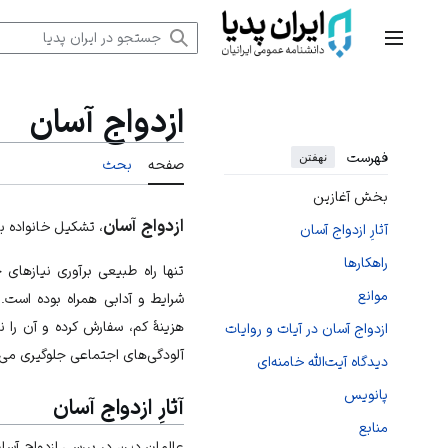
رش
ه
منوی اصلی
حتوا
ازدواج آسان
فهرست
نهفتن
صفحه
بحث
بخش آغازین
ازدواج آسان
، تشکیل خانواده ب
آثارِ ازدواج آسان
راهکارها
تنها راه طبیعی برآوری نیازهای
موانع
شرایط و آدابی همراه بوده است.
هزینۀ کم، سفارش کرده و آن را 
ازدواج آسان در آیات و روایات
آلودگی‌های اجتماعی جلوگیری می‌
دیدگاه آیت‌‌الله خامنه‌ای
پانویس
آثارِ ازدواج آسان
منابع
عالمان دین در بررسی ازدواج آسان