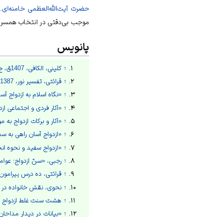
حضرت آيت‌الله‌العظمی خامنه‌ای.
موجب بی‌دقتی در انتخاب همسر و 
پانویس
↑
کلینی، الکافی، 1407ق، ج5، ص564.
↑
قرائتی، تفسیر نور، 1387ش، ص597.
↑
«نگاه اسلام به ازدواج آ
↑
«آثار فردی و اجتماعی ازد
↑
«آثار و برکات ازدواج به 
↑
«ازدواج آسان راهی به س
↑
«ازدواج سفید و نحوه انجا
↑
رجبی، «سنّ ازدواج؛ عوامل افزا
↑
قرائتی، ده درس پيرامون امر ب
↑
نحوی، نقش خانواده در پيشگيري 
↑
هشت سنت غلط ازدواج از ن
↑
«بیانات در دیدار مداحان