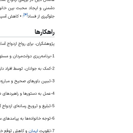
دشمنی و ایجاد محبت بین خانواده
]
۴
[
جلوگیری از فساد
؛ • کاهش آسی
راهکارها
پژوهشگران، برای رواج ازدواج آس
1-برنامه‌ریزی دولت‌مردان و مسئولان امور اقتصادی، اجتماعى و فرهنگی؛
2-کمک به جوانان، توسط افراد دارای مقام، ثروت و جایگاه اجتماعی؛
3-تببین باورهای صحیح و مبارزه با باورهای غلط در مورد
4-عمل به دستورها و راهبردهای دینی در امر ازدواج
5-تبلیغ و ترویج رسانه‌ای ازدواج آسان در سطح جامعه
6-توجه خانواده‌ها به پیامد‌های سخت‌گیری در
7-تقویت
ایمان
و کاهشِ توقعِ خان