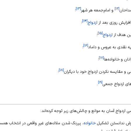
]
۱۳
[
]
۱۲
[
و امام‌جمعه هر شهر
؛
]
۱۴
[
ازدواج
؛
]
۱۵
[
ازدواج
؛
]
۱۶
[
؛
]
۱۷
[
؛
]
۱۸
[
؛
]
۱۹
[
.
 ازدواج آسان به موانع و چالش‌های زیر توجه کرده‌اند:
خانواده
، پررنگ شدن ملاك‌هاى غیرِ واقعی در انتخاب هم