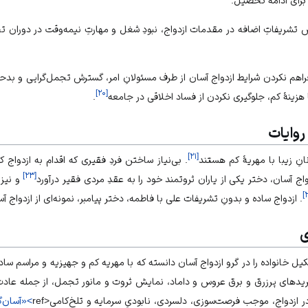
رای ادامۀ تحصيل.
ش تشریفاتِ اضافه در مقدمات ازدواج، نبودِ شغل و مهارتِ نیمه‌وقت در دوران
فراهم نكردن شرايط ازدواج آسان از طرف مسئولانِ امر، گسترش تجمل‌گرایی و بد‌ح
]
۲۰
[
ا هزینۀ کم، جلوگيرى نکردن از فساد اخلاقى در جامعه
.
روایات
]
۲۱
[
انِ زیبا با مهریۀ کم هستند
. بی‌نیاز ساختن فردِ فقیری که اقدام به ازدواج ک
]
۲۳
[
اج آسان، دختر یکی از یاران ثروتمند خود را به عقدِ مردی فقیر درآورد
و نیز 
]
. ازدواج ساده و بدونِ تشریفات علی با فاطمه، دختر پیامبر، نمونه‌ای از ازدواج 
ی
کیل خانواده را در گرو ازدواج آسان دانسته که با مهریه کم و جهیزیه و مراسم س
ریدهای پرزرق و برق عروس و داماد، نمایش ثروت و مانور تجمل، از جمله عادت
زدواج، موجب فرصت‌سوزی، دلسردی، نابودیِ سرمایه و تلخ‌کامی<ref
>«آسان‌گ