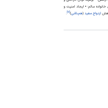
ل
خانواده سالم
؛ • ایجاد امنیت و
]
۷
[
اهش
ازدواج سفید
(
هم‌باشی
)
.