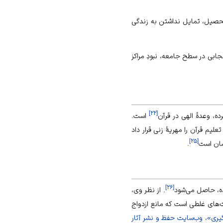
 تحصيل، تمایل نداشتن به زندگى
جابی در سطح جامعه، نبودِ مراكز
]
۲۲
[
رده، وعدۀ الهی در قرآن
است.
تعلیم قرآن را مهریۀ زنی قرار داد
]
۲۵
[
آسان است
.
]
۲۶
[
اده، حاصل می‌شود
. از نظر وی،
‌های غلطی است که مانع ازدواج
یری»، وب‌سایت حفظ و نشر آثار