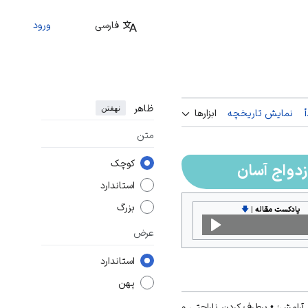
فارسی
ورود
ظاهر
نهفتن
نمایش تاریخچه
ابزارها
متن
کوچک
زدواج آسان
استاندارد
بزرگ
پادکست مقاله
|
🡇
عرض
استاندارد
پهن
آرامش؛ • برطرف کردن ناراحتی و