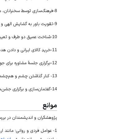
8-فرهنگ‌سازی توسط سخنرانان، مداحان
9-تقویت باور به گشایش الهی و افزایش روزی بعد از
10-شناخت عمیق دو طرف و تعیین هدف از
11-خریدِ کالای ایرانی و دادن هدیه نقدی به عروس و داماد
12-برگزاری جلسۀ مشاوره برای جوانان و خانواده‌ها
13- کنار گذاشتن چشم و هم‌چشمی و مقایسه نکردن ازدواج خود با دیگران
14-گفتمان‌سازی و برگزاری جشن‌های ازدواج جمعی
موانع
پژوهشگران و اندیشمندان در بررسی
1- عوامل فردی و روانی؛ مانند ارزش ندانستنِ تشکیل