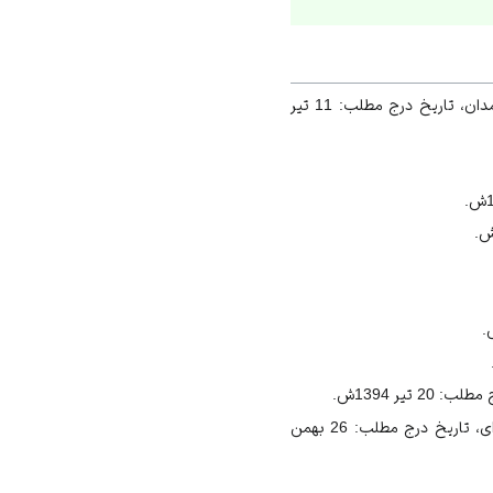
«ازدواج آسان راهی به سمت ارتقای سبک زندگی جوانان»، وب‌سایت روابط عمومی دانشگاه علوم پزشکی همدان، تاریخ درج مطلب: 11 تیر
یر 1394ش.
«بیانات در دیدار مداحان اهل‌بیت علیهم‌السلام»، وب‌سایت حفظ و نشر آثار حضرت آيت‌الله‌العظمی خامنه‌ای، تاریخ درج مطلب: 26 بهمن