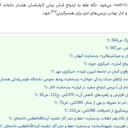
</ref> می‌شود. نگاه غلط به ازدواج آسان برخی کارشناسان هشدار داده‌اند 
]
۲۸
[
کنار نهادن بررسی‌های لازم برای همسرگزینی
شود.
سان و غیرتشریفاتی»، وب‌سایت کیهان.
واج آسان»، خبرگزاری حوزه.
موقع و آسان در جامعه تبیین شود»، خبرگزاری مهر.
مت ارتقای سبک زندگی جوانان»، وب‌سایت روابط عمومی دانشگاه علوم پزشکی همدان
م آن | بررسی ازدواج سفید در ایران»، وب‌سایت تالار.
يش و راهبردهاى كاهش آن»، 1370ش، ج112، ص10.
ه معروف و نهي از منكر، 1384ش، ص73.
از انحرافات، 1388ش، ص213.
گاه رهبر انقلاب، وب‌سایت حفظ و نشر آثار حضرت آيت‌الله‌العظمی خامنه‌ای.
 اهل‌بیت علیهم‌السلام»، وب‌سایت حفظ و نشر آثار حضرت آيت‌الله‌العظمی خامنه‌ای.