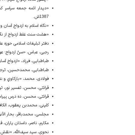
1387ش.
«نگاه اسلام به ازدواج آسان و غی
«هشت سنت غلط ازدواج از نگاه ر
دفتر تبلیغات اسلامی حوزه علمی
رجبی، عباس، «سنّ ازدواج؛ عوا
طباطبایی، فرزاد، «ازدواج آسان وا
طباطبایی، محمدحسین، ترجمه تف
فولادی، محمد، «بازكاوي و نقد
قرائتی، محسن، تفسیر نور، تهران
قرائتی، محسن، ده درس پيرامون 
کلینی، محمد‌بن یعقوب، الکافی، ت
مجلسی، محمدباقر، بحار الأنوار، 
مکارم، ناصر، داستان ياران، قم، 
نحوی، سید سیف‌الله، «نقش خانو