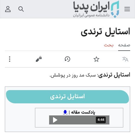
جستجو
منوی
استایل ترندی
صفحه
بحث
زبان
پیگیری
نمایش تاریخچه
نمایش مبدأ
بیشت
استایل ترندی
؛ سبک مد روز در پوشش.
استایل ترندی
پادکست مقاله
|
🡇
4:44
مدت: 4 دقیقه و 44 ثانیه