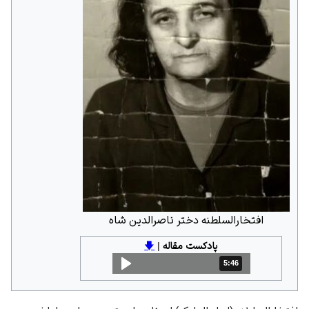
افتخارالسلطنه دختر ناصرالدین شاه
پادکست مقاله
|
🡇
5:46
مدت: 5 دقیقه و 46 ثانیه