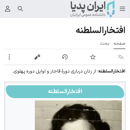
جستجو
منوی
افتخارالسلطنه
صفحه
بحث
زبان
پیگیری
نمایش تاریخچه
نمایش مبدأ
بیشت
افتخارالسلطنه
؛ از زنان درباری دورهٔ قاجار و اوایل دوره پهلوی.
افتخارالسلطنه