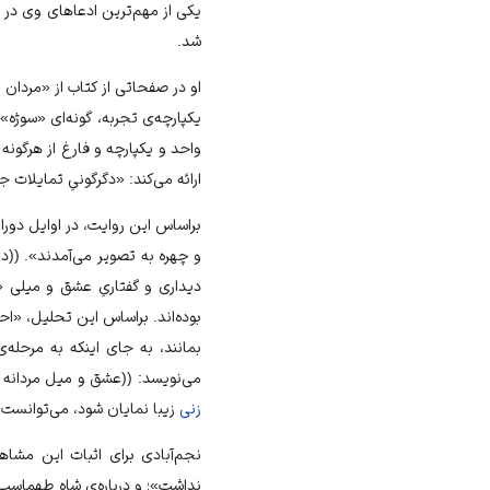
یکی از مهم‌ترین ادعاهای وی در 
شد.
او در صفحاتی از کتاب از «مردان 
یکپارچه‌ی تجربه، گونه‌ای «سوژه»
واحد و یکپارچه و فارغ از هرگون
ارائه می‌کند: «دگرگونیِ تمایلات 
براساس این روایت، در اوایل دورا
و چهره به تصویر می‌آمدند». ((در
دیداری و گفتاریِ عشق و میلی «
بوده‌اند. براساس این تحلیل، «ا
بمانند، به جای اینکه به مرحله‌
می‌نویسد: ((عشق و میل مردانه که
زنی
زیبا نمایان شود، می‌توانست در
نجم‌آبادی برای اثبات این مشاه
نداشت»؛ و درباره‌ی شاه طهماسب 