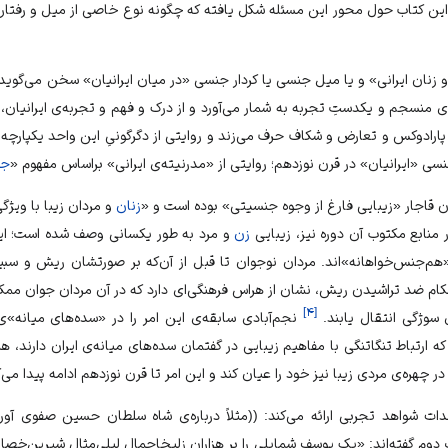
این کتاب حول محور این مسئله شکل یافته که چگونه نوع خاصی از میل و رفتار
و زنان ایرانی» و یا میل جنسی یا کردار جنسی «در میان ایرانیان» سخن می‌گوید
ی منسجم و یکدستِ تجربه به شمار می‌آورد و از درک و فهم و تجربه‌ی ایرانیان، ب
ه پارادوکس و تعارض و شکاف حرف می‌زند و روایتی از دگرگونیِ این واحد یکپار
جنسی «ایرانیان» در قرن نوزدهم؛ روایتی از «مدرنیته‌ی ایرانی» براساس مفهوم «
جن
ن قاجار «زیبایی فارغ از وجوه
جنسیتی
» بوده است و «
زنان
و مردان زیبا با ویژگ
 منابع مکتوب آن دوره نیز، زیبایی
زن
و مرد به طور یکسانی وصف شده است؛ این
هم‌جنس‌خواهانه»اند. مردان نوجوان تا قبل از آن‌که بر صورتشان ریش و سبیل 
حکام ضد تراشیدن ریش، نشان از هراس فرهنگی‌ای دارد که در آن مردان جوان ممک
]
۴
[
ی سوژگی انتقال یابند.
نجم‌آبادی سابقه‌ی این امر را در «سده‌های میانه»ی
 ارتباط تنگاتنگی با مفاهیم زیبایی در گفتمان سده‌های میانه‌ی ایران دارند، ه
 چهره‌ی مردی زیبا نیز خود را عیان کند و این امر تا قرن نوزدهم ادامه پیدا می‌ک
دات شواهد تجربی ارائه می‌کند: ((مثلاً درباره‌ی شاه سلطان حسین صفوی آورد
دوم گفته‌اند: «یک یوسف شمایلی را بر هزاران زلیخاجمال لیلی‌مثال شیرین‌خصال