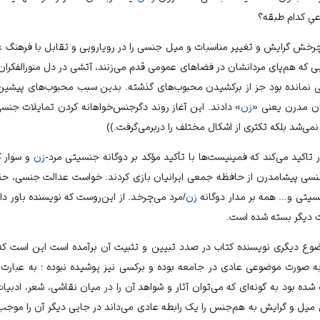
یِ کدام طبقه؟
خش گرایش و تغییر مناسبات و میل جنسی را در رویارویی و تقابل با فرهنگ غر
ی که هم‌پای مردانشان در فضاهای عمومی قدم می‌زنند، آتشی در دل منورالفکران 
نمانده بود جز از برکشیدن محبوب‌های گذشته. بدین سبب محبوب‌های پیشین
ان مدرن یعنی «
زن
» دادند. این آغاز روند دگرجنس‌خواهانه کردن تمایلات جنسی 
ی‌شد بلکه تکثری از اشکال مختلف را دربرمی‌گرفت.))
 تاکید می‌کند که فمینیست‌ها با تأکید مؤکد بر دوگانه‌
جنسیتی
مرد-
زن
و سوار ک
ی پیشامدرن از حافظه‌ جمعی ایرانیان بازی کردند. خواست عدالت جنسی، حقوق
سیتی و... همه بر مدار دوگانه
زن
/مرد می‌چرخد. از این‌روست که نویسنده باور دا
ات دیگر بسته شده است.
ضوع دیگری نویسنده کتاب در صدد تبیین و تثبیت آن برآمده است این است که هم
به صورت موضوعی عادی در جامعه بوده و برکسی نیز پوشیده نبوده ؛ به عبارت 
ده بود به گونه‌ای که می‌توان آثار و شواهد آن را در میان نقاشی، شعر، ادبیا
ین میل و گرایش به هم‌جنس را یک رابطه عادی می‌داند در جایی دیگر آن را موجب