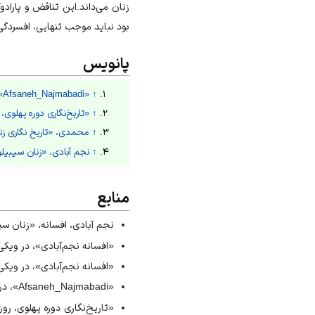
زنان می‌داند.این تناقض و پاراد
بود نباید موجب تنهایی، افسردگ
پانویس
↑
«Afsaneh_Najmabadi»، درویکی پدیا انگلیسی
↑
«تاریخ‌نگاری دوره پهلوی،
↑
محمدی، «تاریخ نگاری زنان قا
↑
نجم آبادی، «زنان سیبیلو و
منابع
نجم آبادی، افسانه، «زنان سیبی
«افسانه نجم‌آبادی»، در ویکی پدیا، باز
«افسانه نجم‌آبادی»، در ویکی گفتارود،
«Afsaneh_Najmabadi»، در ویکی پدیای انگلیسی، بازدید 25 بهن 1401ش