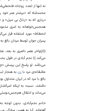
نه تنها از تعدد زوجات فتحعلی‌شا
محمدشاه که «بیشتر عمر خود را 
درباری که به «زنانْ بی‌ میل» و 
همجنس‌خواهانه به امری مذموم ت
انحطاط» مورد استفاده قرار می‌گ
پسران جوان توسط مردان بالغ به ع
((ازاواخر عصر ناصری به بعد، ع
می‌کند.)) نجم آبادی در طول بحث
می‌باشد. او پاسخ این پرسش «چه
عاشقانه‌ی مرد با
زن
به هنجار تبد
بالغ با مرد که در ایران متداول ب
داشتند، نسبت به اینکه امیالشا
می‌ماند و انتقال هم‌جنس‌دوستی 
خانم نجم‌آبادی، بدون توجه به 
گفته‌اند. آیا به همین سادگی می