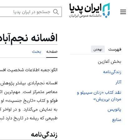
رش
ه
منوی اصلی
حتوا
افسانه نجم‌آبا
فهرست
نهفتن
صفحه
بحث
بخش آغازین
الگو:جعبه اطلاعات شخصیت
افسان
زندگی‌نامه
آثار
افسانه نجم‌آبادی بیشتر پژوهش‌‌
معاصر متمرکز است. مهم‌ترین اث
نقد کتاب «زنان سیبیلو و
مردان بی‌ریش»
فوکو و کتاب «تاریخ جنسیت‌» او 
به نمایش می‌گذارد. و در اواخر 
پانویس
طبیعی که ریشه در تاریخ دارد تبد
منابع
زندگی‌نامه