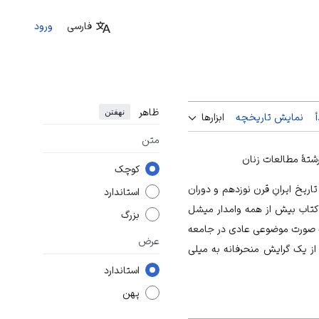
فارسی
ورود
ظاهر
نهفتن
نمایش تاریخچه
ابزارها
متن
ر رشتۀ مطالعات زنان
کوچک
اریخ ایرانِ قرن نوزدهم و دوران
استاندارد
 کتاب بیش از همه وامدار میشل
بزرگ
 به صورت موضوعی عادی در جامعه
عرض
 از یک گرایش منحرفانه به میلی
استاندارد
پهن