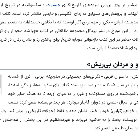
یشتر بر روی بررسی شیوه‌های تاریخ‌نگاری
جنسیت
و سکسوالیته در تاریخ ایر
ألیفات و پژوهش‌های بسیاری به زبان انگلیسی و فارسی منتشر کرده است. کتاب او 
رنیته ایرانی» یکی از مهم‌ترین آثار اوست؛ که با نگاهی جانبدارانه به تغییر 
ازد. از این مورخ در نشر بیدگل مجموعه مقالاتی در کتاب «چرا شد محو از یادِ 
 حاضر در این کتاب بازخوانی دوبارۀ تاریخ برای یافتن رد و نشان زنان در تار
‌های شناخته‌شدۀ ایرانی است.
و و مردان بی‌ریش»
ش» با عنوان فرعی «نگرانی‌های جنسیتی در مدرنیته ایرانی» اثری از افسانه
پ
نجم‌آبادی است که برای نخستین بار در سال ۲۰۰۵ منتشر شد. نویسنده کتاب پای سفرنامه‌ها، زندگی‌نامه‌ها،
 ضرب‌شده بر روی مسکوکات و غیره را به میان آورده تا به هدف اصلی خود
ی
و امیال جنسی در دوران قاجار بپردازد. هر چند نویسنده سعی کرده نسبت
واهی(گرایی) خود را خنثی نشان دهد و فقط تحولات تاریخی را بیان کند. ولی 
ه نویسنده بحث را به حاشیه می‌راند و غیرمستقیم در این بخش از هم‌جنس خ
به میلی طبیعی تعبیر کند.