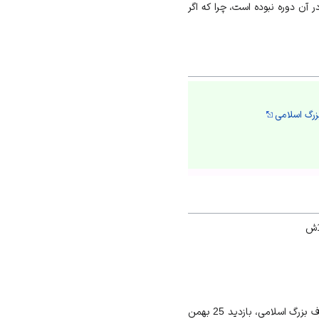
آن دوره نبوده است، چرا که اگر
بزرگ اسلامی
«تاریخ‌نگاری دوره پهلوی، روزگار قاجار را دوره ظلمت و بی‌سوادی زنان معرفی می‌کرد»، سایت مرکز دائره المعارف بزرگ اسلامی، بازدید 25 بهمن