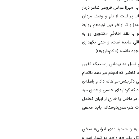
ا: میرزا عباس فروغی شاعر دربار
اب پر است از نام و وصف مردان
(( و تا اواخر قرن نوزدهم روابط
 یا نقد اخلاقیِ «کشوری رو به
باقی مانده است، و حتی نگهداری
ود داشته («آدم‌داری»)).
م نسل به پیمانی رمانتیک تغییر
 تلاشی که انجام می‌دهد ناتمام
دگرجنس‌خواهانه داد و رابطه‌ی
ند که کردارهای جنسی و عشق مرد
 در داخل یا خارج از ایران تعامل
لات هم‌جنس‌دوستانه باید مخفی
ان» و «مدرنیته‌ی ایرانی» سخن
ل یکپارچه واحد به شمار آورد و