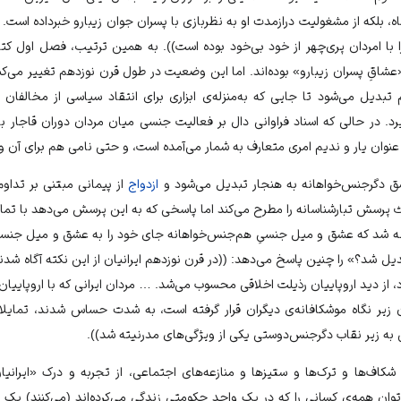
ه، بلکه از مشغولیت درازمدت او به نظربازی با پسران جوان زیبارو خبرداده است. ی
با امردان پری‌چهر از خود بی‌خود بوده است)). به همین ترتیب، فصل اول کت
«عشاقِ پسران زیبارو» بوده‌اند. اما این وضعیت در طول قرن نوزدهم تغییر می‌کند
بدیل می‌شود تا جایی که به‌منزله‌ی ابزاری برای انتقاد سیاسی از مخالفان و
یرد. در حالی که اسناد فراوانی دال بر فعالیت جنسی میان مردان دوران قاجار 
نوان یار و ندیم امری متعارف به شمار می‌آمده است، و حتی نامی هم برای آن وج
شق دگرجنس‌خواهانه به هنجار تبدیل می‌شود و
ازدواج
از پیمانی مبتنی بر تداو
 پرسش تبارشناسانه را مطرح می‌کند اما پاسخی که به این پرسش می‌دهد با تمام
 شد که عشق و میل جنسیِ هم‌جنس‌خواهانه جای خود را به عشق و میل جنسیِ 
یل شد؟» را چنین پاسخ می‌دهد: ((در قرن نوزدهم ایرانیان از این نکته آگاه شد
ود، از دید اروپاییان رذیلت اخلاقی محسوب می‌شد. … مردان ایرانی که با اروپاییان
ن زیر نگاه موشکافانه‌ی دیگران قرار گرفته است، به شدت حساس شدند، تمای
به زیر نقاب دگرجنس‌دوستی یکی از ویژگی‌های مدرنیته شد)).
شکاف‌ها و ترک‌ها و ستیزها و منازعه‌های اجتماعی، از تجربه و درک «ایرانی
‌توان همه‌ی کسانی را که در یک واحد حکومتی زندگی می‌کرده‌اند (می‌کنند) یک ک