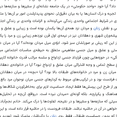
داد؟ آیا خود «واحد حکومتی» در یک جامعه نشانه‌ای از ستیزها و منازعه‌ها د
ربه و درک انسان‌ها یا به بیان دقیق‌تر، نحوه‌ی پدیدارشدن امور بر آن‌ها را متف
ادی در شرایط اجتماعیِ واحدی زندگی می‌کرده‌اند و الزامات واحدی بر زندگیِ اج
سی و نقش
زنان
و مردان نزد همه‌ی آن‌ها یکسان بوده است و زیبایی و عشق و
شه‌وران شهری و دهقانان نیز در نیمه‌ی اول قرن نوزدهم زیباییِ زن و مرد را ی
ز این که ریش بر صورتشان سبز شود، ابژه‌ی میل مردان بوده‌اند؟ آیا در میان ده
وستی و عشق و میل جنسی مفاهیمی متعلق به حیطه‌ی مناسبات اجتماعی میا
گی» در حوزه‌هایی چون قراردادِ جنسی ازداواج و سلسه مراتب قدرت خانواده کاربر
یچ سطح تماس و وجه اشتراکی میان عشق و ازدواج نبود؟ آیا در خانواده‌ی دهقا
یان زن و مرد در خانواده‌های طبقات بالا بود؟ آیا «بچه» در میان دهقانان و
فرادست بود و در ترکیب‌های مربوط به کردارهای جنسی میان نوجوان مرد بالغ 
ر از طرح این پرسش‌ها فقط ایجاد حساسیت لازم برای به‌خاطرآوردنِ شکاف‌ها و ت
اهنگ و یکپارچه، بلکه گونه‌ای «میدان نبرد» است. درواقع، آن‌چه در تحلیل‌
ه منازعه‌ها و ستیزها و در نتیجه، تفاوت‌ها را درک می‌کند. خانم نجم‌آباد
واهی در آن در حاشیه نباشد، طبقات فرودست را در حاشیه قرار داده است. و این
را که بدون حساسیت طبقاتی فقط روی
زنان
یا دگرباشان متمرکز شود تهدید می