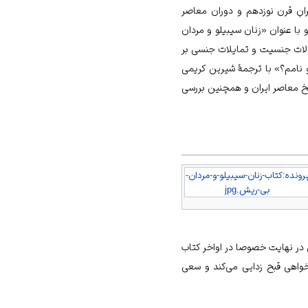
انِ قرن نوزدهم و دوران معاصر
با عنوان «زنان سیبیلو و مردان
مقولات جنسیت و تمایلات جنسی بر
تو نامم؟» با ترجمۀ شیرین کریمی
یخ معاصر ایران و همچنین بررسی
رونده:کتاب-زنان-سیبیلو-و-مردان-
بی-ریش.jpg
در نهایت خصوصا در اواخر کتاب
واهی قبح زدایی می‌کند و سعی