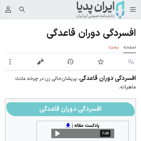
جستجو
منوی
افسردگی دوران قاعدگی
صفحه
بحث
زبان
پیگیری
نمایش تاریخچه
نمایش مبدأ
بیشت
افسردگی دوران قاعدگی
، پریشان‌حالی زن در چرخه عادت
ماهیانه.
افسردگی دوران قاعدگی
پادکست مقاله
|
🡇
7:25
مدت: 7 دقیقه و 25 ثانیه