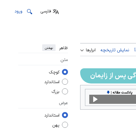
فارسی
ورود
ظاهر
نهفتن
نمایش تاریخچه
ابزارها
متن
کوچک
ی پس از زایمان
استاندارد
بزرگ
پادکست مقاله
|
🡇
عرض
استاندارد
پهن