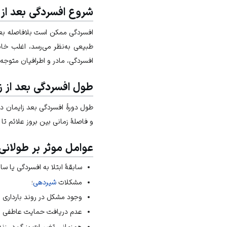
شروع افسردگی بعد از 
افسردگی ممکن است بلافاصله بعد 
طبیعی به‌نظر می‌رسد، اغلب خان
افسردگی، مادر و اطرافیان متوجه 
طول افسردگی بعد از ز
طول دورۀ افسردگی بعد زایمان د
و فاصلۀ زمانی بین بروز علائم ت
عوامل موثر بر طولان
سابقۀ ابتلا به افسردگی یا سا
مشکلات
شیردهی
؛
وجود مشکل در روند بارداری یا
عدم دریافت حمایت عاطفی از
هم‌زمانی تغییرات بزرگ در زندگ