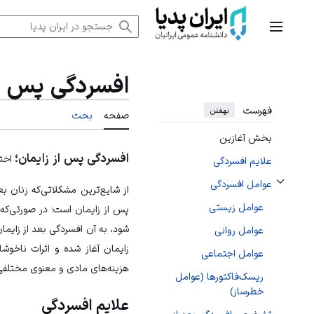
رش
ه
منوی اصلی
حتوا
افسردگی پس از
فهرست
نهفتن
صفحه
بحث
بخش آغازین
افسردگی پس از زایمان؛
اختل
علایم افسردگی
عوامل افسردگی
از شایع‌ترین مشکلاتی‌که زنان بع
تغییر وضعیت زیربخش‌های عوامل افسردگی
عوامل زیستی
پس از زایمان است؛ در صورتی‌که
شود، به آن افسردگی بعد از زایم
عوامل روانی
زایمان آغاز شده و اثرات ناخوشا
عوامل اجتماعی
هزینه‌های مادی و معنوی مختلفی 
ریسک‌فاکتورها (عوامل
خطرساز)
علایم افسردگی