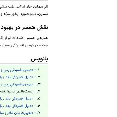
اگر بیماری حاد نباشد، طب سنتی 
نسترن، بادرنجبویه، بخور سرکه و
نقش همسر در بهبود ا
همراهی همسر، اطلاعات او از اف
کودک، در درمان افسردگی بسیار مه
پانویس
↑
«درمان افسردگی پس از ز
↑
«دلیل افسردگی بعد از ز
↑
«درمان افسردگی پس از ز
↑
ریسک‌فاکتور Risk factor عاملی است که احتمال توسعه یا ابتلا به یک اختلال یا بیماری را افزایش می‎دهد،
↑
«دلیل افسردگی بعد از ز
↑
«دلیل افسردگی بعد از ز
↑
«تغییرات بدن مادر و زما