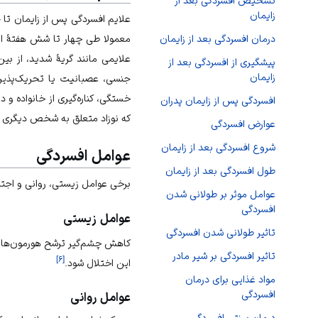
تشخیص افسردگی بعد از
زایمان
علایم افسردگی پس از زایمان تا 
معمولا طی چهار تا شش هفتۀ اول 
درمان افسردگی بعد از زایمان
علایمی مانند گریۀ شدید، از بین
پیشگیری از افسردگی بعد از
زایمان
جنسی، عصبانیت یا تحریک‌پذیری 
خستگی، کناره‌گیری از خانواده و 
افسردگی پس از زایمان پدران
که نوزاد متعلق به شخص دیگری ا
عوارض افسردگی
شروع افسردگی بعد از زایمان
عوامل افسردگی
طول افسردگی بعد از زایمان
برخی عوامل زیستی، روانی و اجتم
عوامل موثر بر طولانی شدن
افسردگی
عوامل زیستی
تاثیر طولانی شدن افسردگی
کاهش چشم‌گیر ترشح هورمون‌های ا
تاثیر افسردگی بر شیر مادر
]
۶
[
این اختلال شود.
مواد غذایی برای درمان
افسردگی
عوامل روانی
درمان سنتی افسردگی