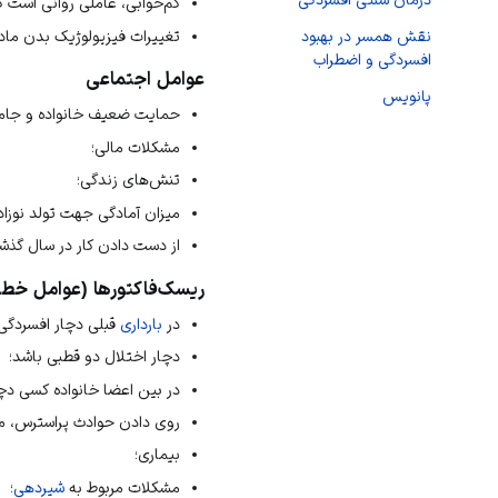
کم‌خوابی، عاملی روانی است ک
تغییرات فیزیولوژیک بدن ماد
نقش همسر در بهبود
افسردگی و اضطراب
عوامل اجتماعی
پانویس
حمایت ضعیف خانواده و جام
مشکلات مالی؛
تنش‌های زندگی؛
میزان آمادگی جهت تولد نوزاد
از دست دادن کار در سال گذش
ریسک‌فاکتورها (عوامل خطر
در
بارداری
قبلی دچار افسردگی 
دچار اختلال دو قطبی باشد؛
در بین اعضا خانواده کسی دچا
روی دادن حوادث پراسترس، مان
بیماری؛
مشکلات مربوط به
شیردهی
؛