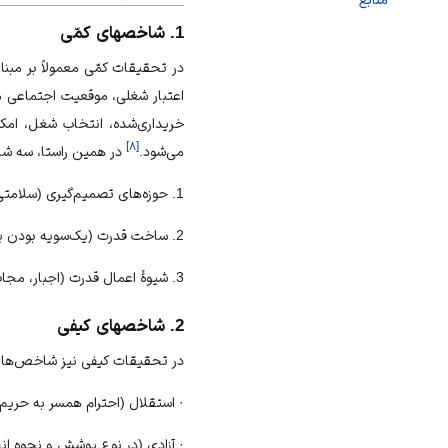
1. شاخص‎های کمّی
در تحقیقات کمّی معمولاً بر مبنا
اعتبار شغلی، موقعیت اجتماعی م
خریداری‏‌شده، انتخاب شغل، ام
]
۸
[
می‏‌شود.
در همین راستا، سه شاخ
1. حوزه‏‌های تصمیم‌‏گیری (
سلامتی
2. ساخت قدرت (یک‌‏سویه بودن یا دوسویه بودن قدرت)؛
3. شیوۀ اعمال قدرت (اجبار، مجاب‏‌سازی یا ترکیبی).
2. شاخص‏های کیفی
در تحقیقات کیفی نیز شاخص‌‏های ز
· استقلال (احترام همسر به حریم
· آزادی (در نوع پوشش و نحوه انج