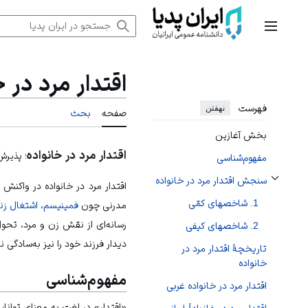
رش
ه
منوی اصلی
حتوا
اقتدار مرد در خ
فهرست
نهفتن
صفحه
بحث
بخش آغازین
اقتدار مرد در خانواده
؛ پذیرش
مفهوم‌‏شناسی
سنجش اقتدار مرد در خانواده
اقتدار مرد در خانواده در واکنش ب
تغییر وضعیت زیربخش‌های سنجش اقتدار مرد در خانواده
1. شاخص‎های کمّی
مدرنی چون
فمینیسم
،
اشتغال زن
رسانه‌‏ای از نقش زن‌ ‏و مرد، ت
2. شاخص‏های کیفی
دیدار فرزند خود را نیز به‏‌سادگی ند
تاریخچۀ اقتدار مرد در
خانواده
مفهوم‌‏شناسی
اقتدار مرد در خانواده غربی
«اقتدار» در لغت به‎ معنای توانایی انجام کار