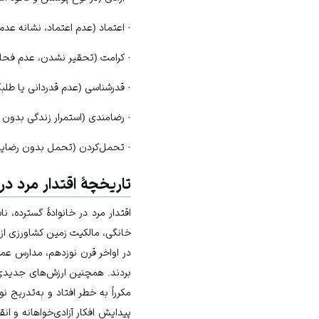
· اعتماد (عدم اعتماد، نشانه عدم
·
کرامت
(تحقیر نشدن، عدم فحاش
· قدرشناسی (عدم قدردانی یا طلبک
· رضامندی (استمرار زندگی بدون 
· تحمل‏‌کردن (تحمل بدون رضا
تاریخچۀ اقتدار مرد در 
اقتدار مرد در خانوادۀ گسترده، ن
خانگی، مالکیت زمین کشاورزی از 
در اواخر قرن نوزدهم، مدارس عمومی
بردند. همچنین ارزش‏‌های جدیدی 
مکرراً به خطر افتاد و به‌‏تدریج
پیدایش افکار آزادی‌‏خواهانه و ان