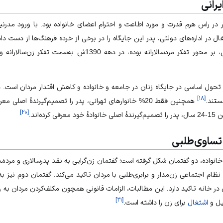
یرانی
ر در راس هرم قدرت و مورد اطاعت و احترام اعضای خانواده بود. با ورود مد
در اداره‏‌های دولتی، پدر این جایگاه را در برخی از خرده فرهنگ‌ها از دست داد
جامعه ایران که تا دهۀ 1360ش، بر محور تفکر مردسالارانه بوده، در
]
۱۸
[
نستند.
همچنین فقط 20% خانوارهای تهرانی، پدر را تصمیم‏‌گیرندۀ اصلی معرفی کرده‌اند.
]
۲۰
[
 تساوی‏‌طلبی
خانواده، دو گفتمان شکل گرفته است؛ گفتمان زن‏‌گرایی به نقد پدرسالاری و مرد
ظام اجتماعی زن‏‌مدار و برابری‏‌طلبی با مردان تاکید می‏‌کند. گفتمان دوم نیز 
در خانه تاکید دارد. این مطالبات، الزامات قانونی همچون مکلف‏‌کردن مردان ب
]
۲۱
[
یل و
اشتغال
برای زن را داشته است.