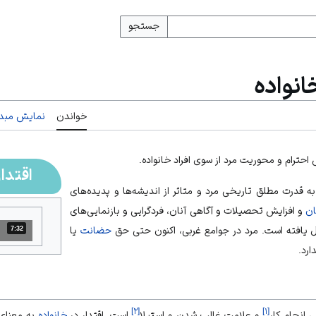
جستجو
انواده
خواندن
نمایش مبدأ
 احترام و محوریت مرد از سوی افراد خانواده.
اقتدار
ه قدرت مطلق تاریخی مرد و متاثر از‌ اندیشه‌‏ها و پدیده‏‌های
ان
و افزایش تحصیلات و آگاهی آنان، فردگرایی و بازنمایی‏‌های
حول یافته است. مرد در جوامع غربی، اکنون حتی حق
حضانت
یا
7:32
مدت: 7 دقیقه و 32 ثانیه
ارد.
]
۲
[
]
۱
[
و علامت غالب شدن و استیلا
است. اقتدار در
خانواده
به‏ معنای 