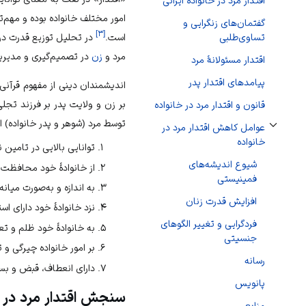
اقتدار مرد در خانوادۀ ایرانی
امور مختلف خانواده بوده و مهم‏‌
گفتمان‏‌های زن‏گرایی و
]
۳
[
است.
در تحلیل توزیع قدرت در 
تساوی‏‌طلبی
مرد و
زن
در تصمیم‏‌گیری و مدیریت
اقتدار مسئولانۀ مرد
پیامدهای اقتدار پدر
اندیشمندان دینی از مفهوم قرآنی
بر زن و ولایت پدر بر فرزند تجل
قانون و اقتدار مرد در خانواده
توسط مرد (شوهر و پدر خانواده) 
عوامل کاهش اقتدار مرد در
تغییر وضعیت زیربخش‌های عوامل کاهش اقتدار مرد در خانواده
خانواده
توانایی بالایی در تامین ن
شیوع‌ اندیشه‌‏های
از خانوادۀ خود محافظت می
فمینیستی
به‏ اندازه و به‌‏صورت میانه
افزایش قدرت زنان
نزد خانوادۀ خود دارای ا
فردگرایی و تغییر الگوهای
به خانوادۀ خود ظلم و تعد
جنسیتی
بر امور خانواده چیرگی و ت
رسانه‌‏
دارای انعطاف، قبض و بسط
پانویس
سنجش اقتدار مرد در خ
منابع