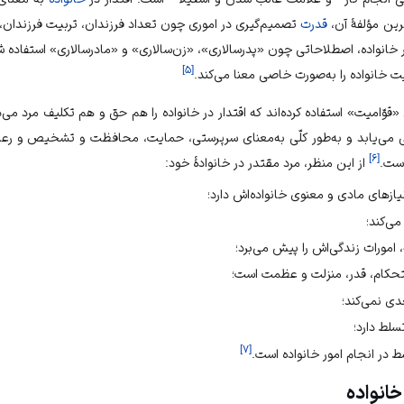
ترین مؤلفۀ آن،
قدرت
تصمیم‌گیری در اموری چون تعداد فرزندان، تربیت فرزندان، ا
خانواده، اصطلاحاتی چون «پدرسالاری»، «زن‌‏سالاری» و «مادرسالاری» استفاده 
]
۵
[
 خانواده را به‏‌صورت خاصی معنا می‏‌کند.
 «
قوّامیت
» استفاده کرده‏‌اند که اقتدار در خانواده را هم حق و هم تکلیف مرد می‏‌
ی می‏‌یابد و به‏‌طور کلّی به‏‌معنای سرپرستی، حمایت، محافظت و تشخیص و ر
]
۶
[
است.
از این منظر، مرد مقتدر در خانوادۀ خود:
یازهای مادی و معنوی خانواده‏‌اش دارد؛
‏‌کند؛
، امورات زندگی‏‌اش را پیش می‏‌برد؛
ستحکام، قدر، منزلت و عظمت است؛
ی نمی‏‌کند؛
سلط دارد؛
]
۷
[
 در انجام امور خانواده است.
انواده