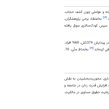
رنیته و عواملی چون کشف حجاب،
]
۱۶
[
.
به‌‏اعتقاد برخی پژوهشگران،
 دهه 1390ش به‌‏سمت تفکر زن‏‌سالارانه و سپس کودک‏‌سالاری سوق یافته
آمارهای چند دهۀ گذشته، نشانگر تحول اساسی در جایگاه زنان در جامعه و خانواده و کاهش اقتدار مردان است. در پیمایش 1374ش، 60% افراد،
]
۱۹
[
به‏‌لحاظ سنّی، 70.
مَداری، محوریت‏‌بخشیدن به
نقش
به افزایش قدرت زنان در جامعه و
ه رعایت حقوق مساوی در مالکیت،