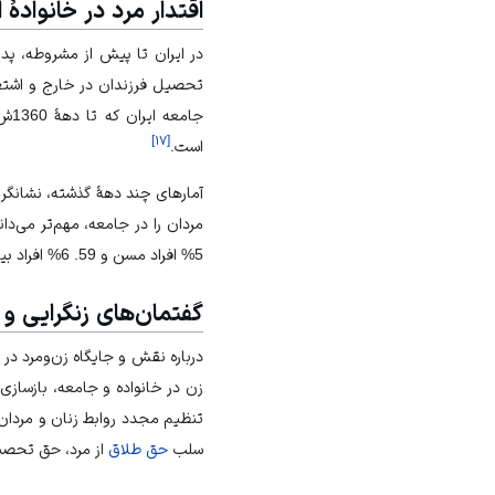
اقتدار مرد در خانوادۀ ا
در ایران تا پیش از مشروطه، پد
تحصیل فرزندان در خارج و اشتغال 
]
۱۷
[
است.
مردان را در جامعه، مهم‌‏تر می‌‏دا
5% افراد مسن و 59. 6% افراد بین 15-24 سال، پدر را تصمیم‌‏گیرندۀ اصلی خانوادۀ خود معرفی کرده‏‌اند.
گفتمان‏‌های زن‏گرایی و
درباره نقش و جایگاه زن‌ومرد در 
زن
در خانواده و جامعه، بازسازی ن
تنظیم مجدد روابط زنان و مردان 
سلب
حق طلاق
از مرد، حق تحص