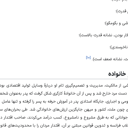
 قدرت)؛
ی و بگومگو)؛
ار بودن، نشانه قدرت بالاست)؛
ناخرسندی)؛
]
۱۰
[
یت، نشانه ضعف است).
خانواده
اشی از مالکیت، مدیریت و تصمیم‌‏گیری تام او دربارۀ وسایل تولید اقتصادی بود؛ 
دست مرد خارج شد و پس از آن خانوادۀ کارگری شکل گرفت که پدر به‌‏عنوان شخصی
 و اجباری، جایگاه استادی پدر در آموزش حرفه به پسر را گرفته و تنها عامل باقی
چون ملت، کشور و میهن جایگزین ارزش‏‌های خانوادگی شد. طی بحران‏‌های سرمای
 نوجوانانی که به طرق مشروع و نامشروع، کسب درآمد می‏‌کردند، صاحب ‏اقتدار د
قلاب فرانسه و تدوین قوانین مبتنی بر آن، اقتدار مردان را با محدودیت‏‌های قانو