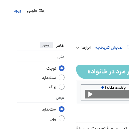
فارسی
ورود
ظاهر
نهفتن
نمایش تاریخچه
ابزارها
متن
کوچک
 مرد در خانواده
استاندارد
بزرگ
پادکست مقاله
|
🡇
عرض
استاندارد
پهن
توان و اجازۀ تصمیم‏‌گیری دربارۀ