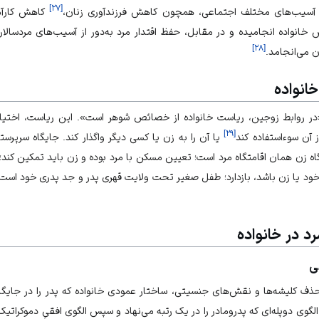
]
۲۷
[
ه آسیب‌های مختلف اجتماعی، همچون کاهش فرزندآوری زنان،
کاهش کارآمد
خانواده انجامیده و در مقابل، حفظ اقتدار مرد به‌‏دور از آسیب‏‌های مردسال
]
۲۸
[
 می‏‌انجامد.
خانواده
انون مدنی، «در روابط زوجین، ریاست خانواده از خصائص شوهر است». این ریاست، 
]
۲۹
[
از آن سوءاستفاده کند
یا آن را به زن یا کسی دیگر واگذار کند. جایگاه سرپر
امت‏گاه زن همان اقامتگاه مرد است؛ تعیین مسکن با مرد بوده و زن باید تمکین کند؛ 
ود یا زن باشد، بازدارد؛ طفل صغیر تحت ولایت قهری پدر و جد پدری خود است و ه
د در خانواده
ی
حذف کلیشه‏‌ها و نقش‌‏های جنسیتی، ساختار عمودی خانواده که پدر را در جایگاه
لگوی دوپله‏‌ای که پدرومادر را در یک رتبه می‏‌نهاد و سپس الگوی افقیِ دموکرات