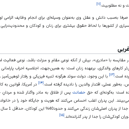
]
۱۱
[
ت و نه مطلوبیت.
 صرفا به‌‏سبب دانش و عقل وی به‌‏عنوان وسیله‏‌ای برای انجام وظایف الزامی ا
اری از کشورها با لحاظ حقوق بیشتری برای زنان و کودکان و محدودیت‌‏زایی ب
غربی
ر مقایسه با «مادری»، بیش از آنکه نوعی مقام و منزلت باشد، نوعی فعالیت اس
‌تر کارهای والدگری، برعهده زنان است؛ به همین‏‌جهت، اجلاسیه احزاب پارلمانی 
]
۱۳
[
رده است.
با این وجود، دولت سوئد هرگونه تنبیه فیزیکی و رفتار توهین‌‏آمیز وا
]
۱۴
[
به‌‏طور عملی، اقتدار والدین را نادیده گرفته است.
در آمریکا، قوانین به 
 است؛ به‌‏گونه‌‏ای که حق
حضانت
پس از طلاق به مادر واگذار شده و مردانِ جد
ی‏‌بینند. این پدران اغلب احساس می‌‏کنند که هویت و جایگاه خود را در خانواده ا
برآوردها، 36% کودکان
]
۱۵
[
 کودکی‏‌شان را جدا از پدر گذرانده‌‏اند.