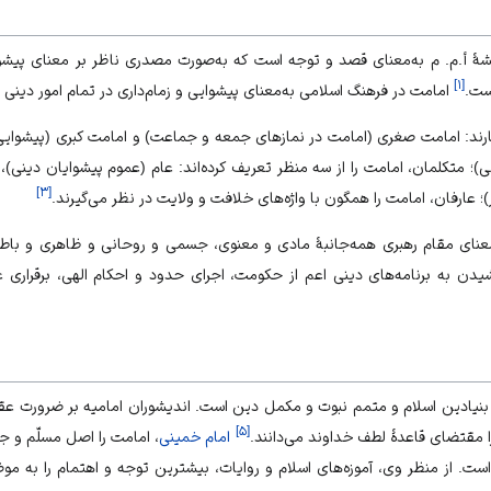
ریشهٔ أ.م. م به‌معنای قصد و توجه است که به‌صورت مصدری ناظر بر معنای پیشو
]
۱
[
ست.
امامت در فرهنگ اسلامی به‌معنای پیشوایی و زمام‌داری در تمام امور دینی
ارند: امامت صغری (امامت در نمازهای جمعه و جماعت) و امامت کبری (پیشوایی
؛ متکلمان، امامت را از سه منظر تعریف کرده‌اند: عام (عموم پیشوایان دینی
]
۳
[
؛ عارفان، امامت را همگون با واژه‌های خلافت و ولایت در نظر می‌گیرند.
ه‌معنای مقام رهبری همه‌جانبهٔ مادی و معنوی، جسمی و روحانی و ظاهری و با
دن به برنامه‌های دینی اعم از حکومت، اجرای حدود و احکام الهی، برقراری 
بنیادین اسلام و متمم نبوت و مکمل دین است. اندیشوران امامیه بر ضرورت عقلی
]
۵
[
 را مقتضای قاعدهٔ لطف خداوند می‌دانند.
امام خمینی
، امامت را اصل مسلّم و ج
است. از منظر وی، آموزه‌های اسلام و روایات، بیشترین توجه و اهتمام را به م