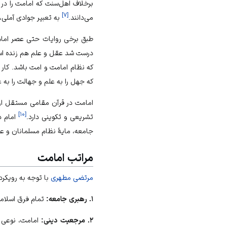
برخلاف اهل‌سنت که امامت را در
]
۷
[
می‌دانند.
به تعبیر جوادی آملی،
طبق برخی روایات حتی عصر امام
درست شد عقل و علم هم زنده است
که نظام امامت و امت باشد. کار ب
که جهل را به علم و جهالت را به 
امامت در قرآن مقامی مستقل از
]
۱۰
[
تشریعی و تکوینی دارد.
امام در
جامعه، مایهٔ نظام مسلمانان و 
مراتب امامت
مرتضی مطهری
با توجه به رویکرد
۱. رهبری جامعه:
تمام فرق اسلامی 
۲. مرجعیت دینی:
امامت، نوعی کا