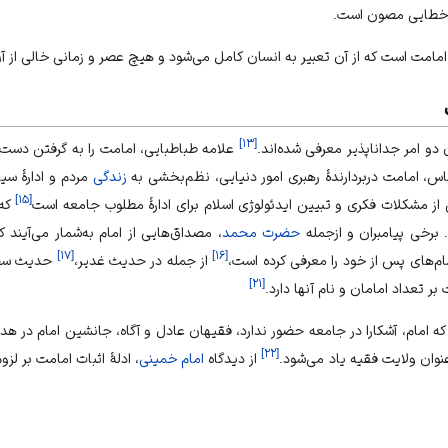
هر خطایی مصون است.
امامت است که از آن تعبیر به
انسان کامل
می‌شود و هیچ عصر و زمانی خالی از 
]
۱۳
[
 دو امر جداناپذیر معرفی شده‌اند.
علامه طباطبایی
، امامت را به گرفتن دست 
س، امامت دربردارندهٔ رهبری امور دنیایی، نظم‌بخشی به
زندگی
مردم و ادارهٔ سی
]
۱۵
[
 از مشکلات فکری و تبیین ایدئولوژی اسلام برای ادارهٔ مطلوب جامعه است
که 
برخی پیامبران و ازجمله
حضرت محمد
، مصداق‌هایی از امام به‌شمار می‌آیند 
]
۱۷
[
]
۱۶
[
مام‌های پس از خود را معرفی کرده است،
از جمله در
حدیث غدیر
،
حدیث سفی
]
۲۱
[
بر تعداد امامان و نام آنها دارد.
ه امام، آشکارا در جامعه حضور ندارد، فقیهان عادل و آگاه، جانشین امام در هدای
]
۲۲
[
عنوان
ولایت
فقیه یاد می‌شود.
از دیدگاه
امام خمینی
، ادلهٔ اثبات امامت بر ل