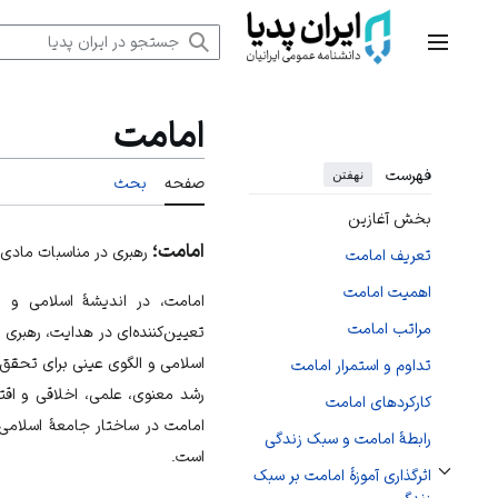
رش
ه
منوی اصلی
حتوا
امامت
فهرست
نهفتن
صفحه
بحث
بخش آغازین
امامت؛
رهبری در مناسبات مادی 
تعریف امامت
اهمیت امامت
امامت، در اندیشهٔ اسلامی و
مراتب امامت
تعیین‌کننده‌ای در
هدایت
، رهبری 
اسلامی و الگوی عینی برای تحقق
تداوم و استمرار امامت
رشد معنوی، علمی، اخلاقی و اقتص
کارکردهای امامت
امامت در ساختار جامعهٔ اسلامی 
رابطهٔ امامت و سبک زندگی
است.
اثرگذاری آموزهٔ امامت بر سبک
تغییر وضعیت زیربخش‌های اثرگذاری آموزهٔ امامت بر سبک زندگی