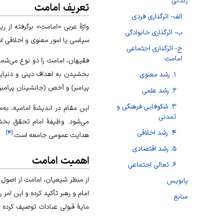
زندگی
تعریف امامت
الف- اثرگذاری فردی
واژهٔ عربی «امامت» برگرفته از 
ب- اثرگذاری خانوادگی
سیاسی یا امور معنوی و اخلاقی ا
ج- اثرگذاری اجتماعی
امامت
فقیهان، امامت را دو نوع می‌شم
بخشیدن به اهداف دینی و دنیایی)
۱. رشد معنوی
پیامبر) و أخص (جانشینان پیامبر)
۲. رشد علمی
۳. شکوفایی فرهنگی و
این مقام در اندیشهٔ امامیه، ب
تمدنی
می‌شود. وظیفهٔ امام تحقق بخشی
۴. رشد اخلاقی
]
۴
[
هدایت عمومی جامعه است.
۵. رشد اقتصادی
اهمیت امامت
۶. تعالی اجتماعی
از منظر شیعیان، امامت از اصول 
پانویس
امام و رهبر تأکید کرده و این امر
منابع
مایهٔ قبولی عبادات توصیف کرده 