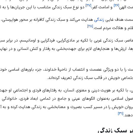
]
۲۷
[
]
۲۶
[
امت الهی
و امامت کفر،
دو نوع سبک زندگی متناسب با این جریان‌ها را به 
ه‌سمت هدف غایی
زندگی
هدایت می‌کند و سبک زندگی کافرانه بر محور هواپرستی، 
]
۲۸
[
لم
و هلاکت مردم است.
ر، سبک زندگی غربی با تکیه بر مادی‌گرایی، فردگرایی و اومانیسم، در برابر سبک
ورها، ارزش‌ها و هنجارهای لازم برای جهت‌بخشی به رفتار و کنش انسانی و در ن
ت را با دو ویژگی عصمت و انتصاب از ناحیهٔ خداوند، جزء باورهای اساسی خود 
جتماعی خویش در قالب سبک زندگی تعریف کرده‌اند.
، با تکیه بر هویت دینی و معنوی انسان، به رفتارهای فردی و اجتماعیِ او جهت
صول اسلامی به‌عنوان الگوهای عینی و جامع در تمامی ابعاد فردی، خانوادگی
یروان خویش را در مسیر کسب بصیرت و معنابخشی به زندگی هدایت کرده و به آنه
]
۳۱
[
هند.
 بر سبک زندگی