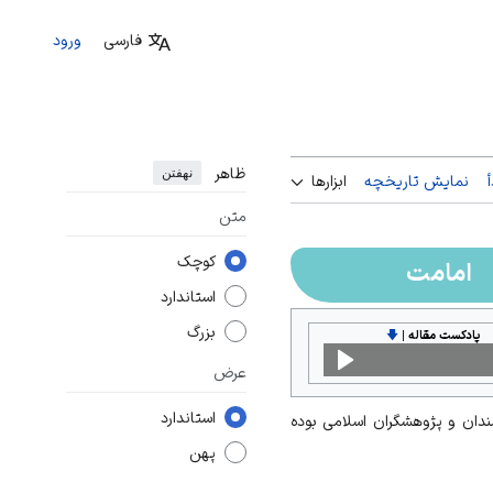
فارسی
ورود
ظاهر
نهفتن
نمایش تاریخچه
ابزارها
متن
کوچک
امامت
استاندارد
بزرگ
پادکست مقاله
|
🡇
عرض
استاندارد
مندان و پژوهشگران اسلامی بوده
پهن