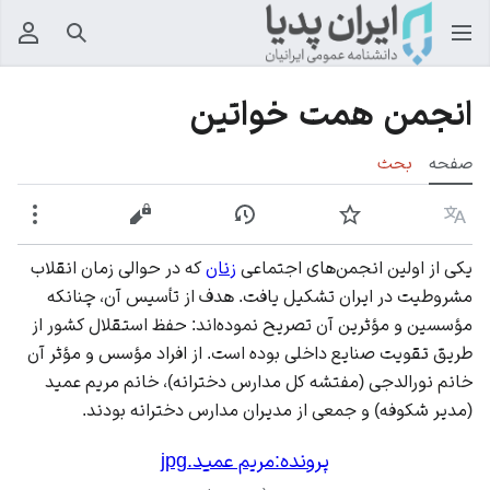
جستجو
منوی
انجمن همت خواتین
صفحه
بحث
زبان
پیگیری
نمایش تاریخچه
نمایش مبدأ
بیشت
یکی از اولین انجمن‌های اجتماعی
زنان
که در حوالی زمان انقلاب
مشروطیت در ایران تشکیل یافت. هدف از تأسیس آن، چنانکه
مؤسسین و مؤثرین آن تصریح نموده‌اند: حفظ استقلال کشور از
طریق تقویت صنایع داخلی بوده است. از افراد مؤسس و مؤثر آن
خانم نورالدجی (مفتشه کل مدارس دخترانه)، خانم مریم عمید
(مدیر شکوفه) و جمعی از مدیران مدارس دخترانه بودند.
پرونده:مریم عمید.jpg