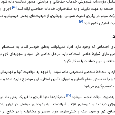
کیل مؤسسات غیردولتی خدمات حفاظتی و مراقبتی، مجوز فعالیت داده شود تا
]
۱۸
[
جامعه به عهده بگیرند و به متقاضیان، خدمات حفاظتی ارائه کنند.
اجرای ا
 مردم در برقراری امنیت عمومی، بهره‌گیری از ظرفیت‌های بخش غیردولتی، تسه
]
۱۹
[
یت امنیتی کشور شود.
د
ای اجتماعی که وجود دارد، افراد نمی‌توانند به‌طور خودسر اقدام به استخدام افرا
 دارای شرایط خاصی است که باید مراحل خاصی طی شود و مجوزهای لازم برای 
فظ یا تیم حفاظت را به کار بگیرد.
یگارد یا محافظ شخصی تشخیص داده شوند، با توجه به موقعیت آنها و تهدیداتی که
و یا به دستور مقام قضایی و شورای تأمین استان، این موضوع تایید شده و سپ
 تصمیم‌گیری می‌شود.
]
۲۰
[
 به‌صورت موقت انجام می‌شود.
بادیگاردها تنها افرادی با فیزیک بدنی بالا نی
برای مقابله با انواع تهدیدها آموزش دیده‌اند و دوره‌های cpr را گذرانده‌اند. بادیگار
سلاح گرم و سرد، چک و خنثی‌سازی، مواد مخدر و مخابرات را در خارج از کشو