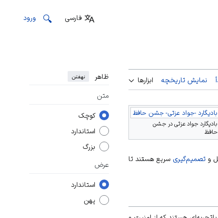
فارسی
ورود
ظاهر
نهفتن
نمایش تاریخچه
ابزارها
متن
بادیگارد -جواد عزتی- جشن حافظ
کوچک
بادیگارد جواد عزتی در جشن
استاندارد
حافظ
بزرگ
ل و
تصمیم‌گیری
سریع هستند تا
عرض
استاندارد
پهن
باتجربه‌ای هستند که از امنیت و