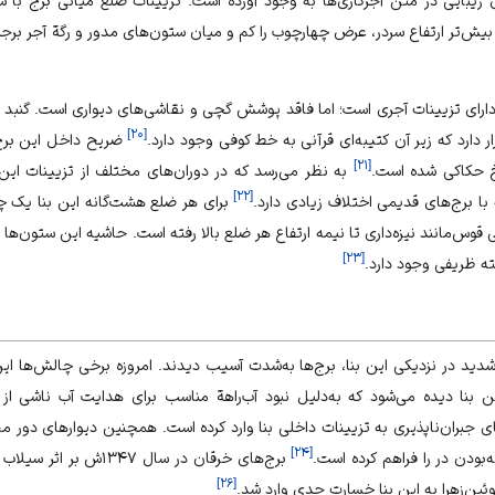
یبایی در متن آجرکاری‌ها به‌ وجود آورده است. تزیینات ضلع میانی برج با س
یش‌تر ارتفاع سردر، عرض چهارچوب را کم و میان ستون‌های مدور و رگة آجر برج
 دارای تزیینات آجری است؛ اما فاقد پوشش گچی و نقاشی‌های دیواری است. گنبد 
]
۲۰
[
دارد که زیر آن کتیبه‌ای قرآنی به خط کوفی وجود دارد.
ضریح داخل این برج،
]
۲۱
[
به نظر می‌رسد که در دوران‌های مختلف از تزیینات ای
]
۲۲
[
با برج‌های قدیمی اختلاف زیادی دارد.
برای هر ضلع هشت‌گانه این بنا یک 
وس‌مانند نیزه‌داری تا نیمه ارتفاع هر ضلع بالا رفته است. حاشیه این ستون‌ها ب
]
۲۳
[
ه ظریفی وجود دارد.
زمین‌لرزه شدید در نزدیکی این بنا، برج‌ها به‌شدت آسیب دیدند. امروزه برخی چالش‌ها ا
ایین بنا دیده می‌شود که به‌دلیل نبود آب‌راهة مناسب برای هدایت آب ناشی 
ی جبران‌ناپذیری به تزیینات داخلی بنا وارد کرده است. همچنین دیوارهای دور م
]
۲۴
[
بودن در را فراهم کرده است.
برج‌های خرقان در سال ۱۳۴۷ش بر اثر سیلاب آسیب دید.
]
۲۶
[