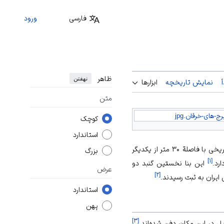
فارسی
ورود
ظاهر
نهفتن
نمایش تاریخچه
ابزارها
متن
رج-های-خرقان.jpg
کوچک
استاندارد
قرار دارند. این دو برج زیبای تاریخی با فاصلة ۳۰ متر از یکدیگر
بزرگ
]
۱
[
این بنا نخستین گنبد دو
عرض
]
۲
[
استاندارد
پهن
]
۳
[
یل در این مکان دفن شده‌اند.