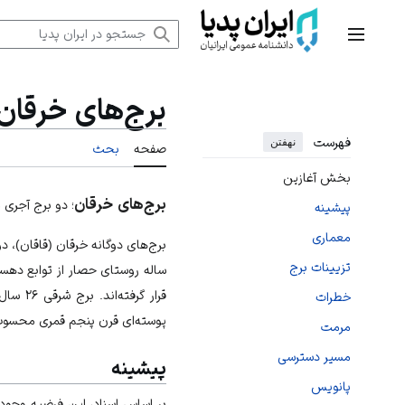
رش
ه
منوی اصلی
حتوا
برج‌های خرقان
فهرست
نهفتن
صفحه
بحث
بخش آغازین
برج‌های خرقان
؛ دو برج آجری 
پیشینه
معماری
تزیینات برج
ساله روستای حصار از توابع دهس
قرار گرفته‌اند. برج شرقی ۲۶ سال زودتر از برج غربی ساخته شده؛ اما معماری آن‌ها شباهت زیادی به یکدیگر دارد.
خطرات
پوسته‌ای قرن پنجم قمری محسوب می‌شود. این بناها 
مرمت
مسیر دسترسی
پیشینه
پانویس
بر اساس اسناد، این فرضیه وجود 