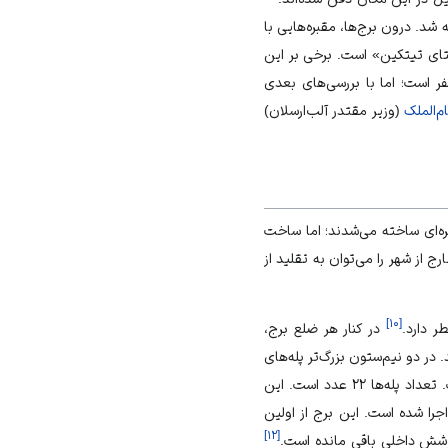
م، مقاله‌ای دربارة این دو برج نوشته شد. درون برج‌ها، مقبره‌هایی با
تای تی‏تکین» است. برخی بر این
فر است؛ اما با بررسی‌های بعدی
‌الملک
(وزیر مقتدر آلب‌ارسلان)
یره‌ای ساخته می‌شدند؛ اما ساخت
از شهر را می‌توان به تقلید از
]
۱۰
[
در کنار هر ضلع برج،
‌متر قطر و دو نیم‌ستون دیگر آن ۱۴۰ سانتی‌متر قطر دارند. در دو نیم‌ستون بزرگ‌تر پله‌های
مارپیچی تعبیه شده است. دسترسی به این پله‌ها از طریق درب مستطیل شکل داخل اتاق مقبره امکان‌پذیر است. تعداد پله‌ها ۲۲ عدد است. این
تر ساخته شده و روی آن پوشش تزیینی با آجر به‌ضخامت ۲۱ سانتی‌متر اجرا شده است. این برج از اولین
]
۱۲
[