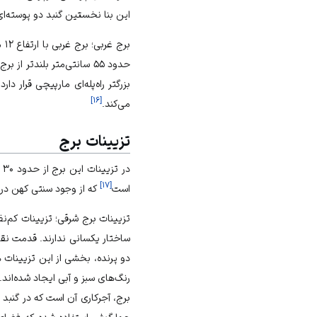
این بنا نخستین گنبد دو پوسته‌
برج غربی؛ برج غربی با ارتفاع ۱۲ متر در سال ۴۸۶ قمری ساخته شد. قطر داخلی این بنا هفت متر و قطر خارجی آن حدود ۱۰ متر است.
حدود ۵۵ سانتی‌متر بلندتر از برج دیگر است.
بزرگتر راه‌پله‌ای مارپیچی قرار 
]
۱۶
[
می‌کند.
تزیینات برج
د
]
۱۷
[
است
که از وجود سنتی کهن در 
تزیینات برج شرقی؛ تزیینات کم‌نظ
ساختار یکسانی ندارند. قدمت نق
دو پرنده، بخشی از این تزیینات ه
رنگ‌های سبز و آبی ایجاد شده‌اند
برج، آجرکاری آن است که در گنبد 