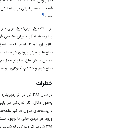
چهارگوش استفاده شده که فضای ز
قسمت معمار ایرانی برای نمایش ب
]
۱۹
[
است.
تزیینات برج غربی؛ برج غربی نیز
و در حاشیة آن نقوش هندسی قرار 
بالای آن نام ۱۲ امام با خط نسخ حکاکی شده است.
ضلع‌ها و سردر ورودی در مقاسیه 
مماس با هر ضلع، ستونچه تزیینی ق
ضلع دوم و هشتم، آجرکاری برجست
خطرات
در سال ۱۳۸۱ش در اثر 
به‌طور مثال آثار نم‌زدگی در پ
داربست‌های درون بنا نیز لطمه‌ها
ورود هر فردی حتی با وجود بسته‌‌
۱۳۸۱ش در اثر وقوع زلزله شدید بوئین‌زهرا به این بنا خسارت جدی وارد شد.