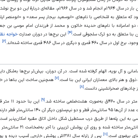
تحقیق دربارة این برج‌ها نخستین بار در سال ۱۹۶۴م انجام شد و در سال ۱۹۶۶
د که متعلق به اشخاصی با نام‌های «ابوسعید بیجار پسر سعد» و «ابومنصر ایل
گاه دو امامزاده با نام‌های حدیده خاتون و محمد از فرزندان امام موسی بن جع
]
۴
[
بنا متعلق به دو ترک سلجوقی است.
این برج‌ها در دوران صدارت
خواجه نظام
]
۶
[
 ۴۶۰ قمری و دیگری در سال ۴۸۶ قمری ساخته شده‌اند.
 سامانی و آل بویه، الهام گرفته شده است. در آن دوران، بیش‌تر برج‌ها به‌شکل دا
]
۷
[
ق و هنر بالای معماران ایرانی این بنا است.
همچنین ساخت این بناها در خارج 
]
۸
[
ز چادرهای صحرانشینی دانست.
]
۹
[
این بنا حدود ۱۱ متر قطر دارد.
نیم‌ستون‌هایی وجود دارد که هفت عدد از آن‌ها ۹۵ سانتی
برج با آجرهایی به‌ضخامت ۶۰ سانتی‌م
]
۱۱
[
نای بیضوی است.
پس از
زلزله
سال ۱۳۸۱ش پوشش خارجی آسیب دیده و پوشش داخلی باقی مانده است.