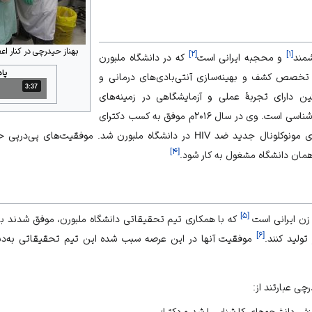
بهناز حیدرچی در کنار ا
]
۲
[
]
۱
[
شمند
و محجبه ایرانی است
که در دانشگاه ملبورن
پا
خصص کشف و بهینه‌سازی آنتی‌بادی‌های درمانی و
3:37
مدت: 3 دقیقه و 37 ثانیه
نین دارای تجربۀ عملی و آزمایشگاهی در زمینه‌های
شناسی
است. وی در سال ۲۰۱۶م موفق به کسب دکترای
خود در زمینۀ تولید آنتی‌بادی‌های مونوکلونال جدید ضد HIV در دانشگاه ملبورن شد
]
۴
[
همان دانشگاه مشغول به کار شود.
]
۵
[
 زن ایرانی است
که با همکاری تیم تحقیقاتی دانشگاه ملبورن، موفق شدند با 
]
۶
[
موفقیت آنها در این عرصه سبب شده این تیم تحقیقاتی به‌دنبال
چی عبارتند از:
 دانشجوهای کارشناسی‌‌ارشد و دکترا؛