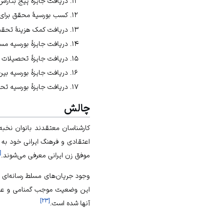
دریافت جایزۀ پیج بتاراس ا
کسب بورسیۀ محقق برای کن
دریافت کمک هزینۀ تحقیقاتی کنسرسیوم
دریافت جایزۀ بورسیه مسافرت
دریافت جایزۀ تحصیلات تکمیلی
دریافت جایزۀ بورسیه بین‌ال
دریافت جایزۀ بورسیه تحقیقا
چالش
کارشناسان معتقدند بانوان نخبه 
اعتقادی و فرهنگ ایرانی خود به م
[
موفق زن ایرانی معرفی می‌شوند.
وجود جریان‌های مسلط رسانه‌ای 
این وضعیت موجب گمنامی و عدم آ
]
۲۳
[
آنها شده است.