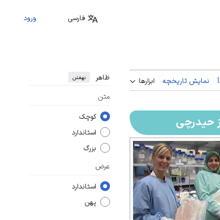
فارسی
ورود
ظاهر
نهفتن
نمایش تاریخچه
ابزارها
متن
کوچک
ز حیدرچی
استاندارد
بزرگ
عرض
استاندارد
پهن