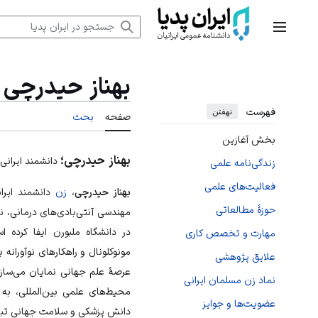
رش
ه
منوی اصلی
حتوا
بهناز حیدرچی
فهرست
نهفتن
صفحه
بحث
بخش آغازین
بهناز حیدرچی؛
دانشمند ایرانی 
زندگی‌نامه علمی
فعالیت‌های علمی
بهناز حیدرچی
،
زن
دانشمند ایران
حوزۀ مطالعاتی
مهندسی آنتی‌بادی‌های درمانی، 
در
دانشگاه ملبورن
ایفا کرده ا
مهارت و تخصص کاری
مونوکلونال و راهکارهای نوآورانه ب
علایق پژوهشی
عرصۀ علم جهانی نمایان می‌سا
نماد زن مسلمان ایرانی
محیط‌های علمی بین‌المللی، به 
عضویت‌ها و جوایز
دانش
پزشکی
و سلامت جهانی تب