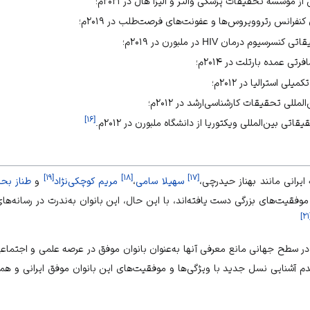
ز موسسۀ تحقیقات پزشکی والتر و الیزا هال در ۲۰۲۱م؛
فرانس رتروویروس‌ها و عفونت‌های فرصت‌طلب در ۲۰۱۹م؛
 درمان HIV در ملبورن در ‌۲۰۱۹م؛
ی عمده بارتلت در ۲۰۱۴م؛
 استرالیا در ۲۰۱۲م؛
مللی تحقیقات کارشناسی‌ارشد در ۲۰۱۲م؛
]
۱۶
[
تی بین‌المللی ویکتوریا از دانشگاه ملبورن در ۲۰۱۲م.
]
۱۹
[
]
۱۸
[
]
۱۷
[
ایرانی مانند بهناز حیدرچی،
سهیلا سامی
،
مریم کوچکی‌نژاد
و
طناز بح
وفقیت‌های بزرگی دست یافته‌اند، با این حال، این بانوان به‌ندرت در رسانه‌ها
]
۲۱
در سطح جهانی مانع معرفی آنها به‌عنوان بانوان موفق در عرصه علمی و اجتما
شنایی نسل جدید با ویژگی‌ها و موفقیت‌های این بانوان موفق ایرانی و همچ