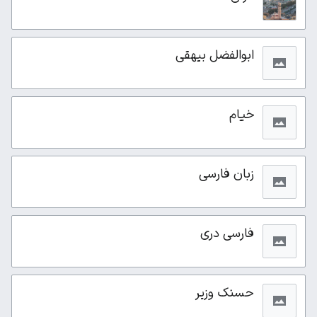
ابوالفضل بیهقی
خیام
زبان فارسی
فارسی دری
حسنک وزیر