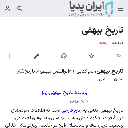
جستجو
منوی
تاریخ بیهقی
صفحه
بحث
زبان
پیگیری
نمایش تاریخچه
نمایش مبدأ
بیشت
تاریخ بیهقی،
نام کتابی از «ابوالفضل بیهقی»، تاریخ‌نگار
مشهور ایرانی.
پرونده:تاریخ بیقهی.jpg
تاریخ بیهقی
تاریخ بیهقی، کتابی به
زبان فارسی
است که اطلاعات سودمندی
دربارهٔ قواعد حکومت‌داری، هنر، شهرسازی، قشرهای اجتماعی،
وضعیت دربار، عرف و سنت‌های رایج در جامعه، ویژگی‌های اخلاقی