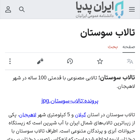
جستجو
منوی
تالاب سوستان
صفحه
بحث
زبان
پیگیری
نمایش تاریخچه
نمایش مبدأ
بیشت
تالاب سوستان؛
تالابی مصنوعی با قدمتی 100 ساله در شهر
لاهیجان.
پرونده:تالاب-سوستان.jpg
تالاب سوستان در استان
گیلان
و 5 کیلومتری شهر
لاهیجان
، یکی
از زیباترین تالاب‌های شمال
ایران
با آب شیرین است که زیستگاه
حیوانات آبزی و پرندگان متنوعی است. اطراف تالاب سوستان با
درختان انبوه احاطه شده است که انعکاس تصویر درختان بر روی