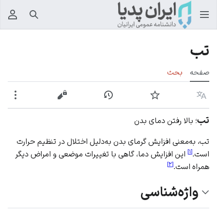
جستجو
منوی
تب
صفحه
بحث
زبان
پیگیری
نمایش تاریخچه
نمایش مبدأ
بیشت
تب
؛ بالا رفتن دمای بدن
تب، به‌معنی افزایش گرمای بدن به‌دلیل اختلال در تنظیم حرارت
]
۱
[
است.
این افزایش دما، گاهی با تغییرات موضعی و امراض دیگر
]
۲
[
همراه است.
واژه‌شناسی