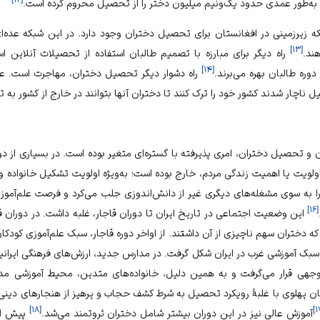
ن به‌طور عمدی حدود یک‌و‌نیم میلیون دختر را از تحصیل محروم کرده است.
 زیرزمینی در افغانستان برای تحصیل دختران وجود دارد. در این شبکه عده‌ای
]
۱۳
[
ند.
راه دیگر برای مبارزه با تصمیم طالبان استفاده از تحصیلات آنلاین 
]
۱۴
[
وره طالبان بهره می‌برند.
راه دشوار دیگر تحصیل دختران، مهاجرت است. عده‌ا
اچار شدند کشور خود را ترک کنند تا دختران آنها بتوانند در خارج از کشور به 
نان و تحصیل دختران، امری پذیرفته با گستره‌ای متغیر بوده است. در بسیاری از 
ٔ اولویت یا اهمیت زندگی مردم، خارج بوده است؛ به‌ویژه اولویت تشکیل خانواده 
 را به سوی مشغله‌های دیگری غیر از دانش‌اندوزی جلب می‌کرد و فرصت علم‌آموزی
]
۱۶
[
این وضعیت اجتماعی در تاریخ ایران تا دوران قاجار، غلبه داشت. در دوران
ه دختران سهم ناچیزی از آن داشتند. از اواخر دوره قاجار، سبک علم‌آموزی کودکان 
از سبک آموزشی غرب در ایران شکل گرفت. در مدارس جدید، ارزش‌های فرهنگی ایران
بی‌توجهی قرار می‌گرفت و به همین دلیل، خانواده‌های متدین، محیط آموزشی 
زمان پهلوی با غلبهٔ رویکرد تحصیل به شرط کشف حجاب و پرهیز از هنجارهای دینی 
]
۱۸
[
]
۱
آموزش عالی نیز در این دوران بیشتر شامل دختران ثروتمند می‌شد.
پیش ا