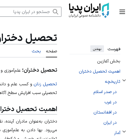
رش
ه
منوی اصلی
حتوا
تحصیل دخترا
فهرست
نهفتن
صفحه
بحث
بخش آغازین
تحصیل دختران؛
علم‌آموزی و
اهمیت تحصیل دختران
تاریخچه
تحصیل زنان
و کسب علم و دانش 
تغییر وضعیت زیربخش‌های تاریخچه
در صدر اسلام
تحصیلی سبب افزایش سطح آگاهی 
در غرب
اهمیت تحصیل دخترا
در افغانستان
دختران به‌عنوان مادران آینده،
در ایران
می‌رود. بها دادن به علم‌آموزی
آمار
تغییر وضعیت زیربخش‌های آمار
توانمندسازی خویش و شکوفایی ا