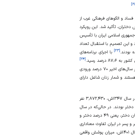
]
۱۹
فساد و الگوهای فرهنگی غرب از
 دختران، تأکید شد. این رویکرد
تم دی ۱۳۵۸ش جمهوری اسلامی ایران با تأسیس
 و این تصمیم با استقبال تعداد
]
۲۳
[
 بودند.
با اجرای برنامه‌های
]
۲۴
[
امروزه در بسیاری از مناطق کشور حتی مناطق روستایی و عشایری امکان تحصیل دختران فراهم شده است و در سال‌های اخیر ۷۰ درصد ورودی
د ۸۵ درصد زنان باسواد هستند و شمار زنان شاغل دارای
در ایران پس از انقلاب، وضعیت تحصیل دختران بهبود یافته است. به‌عنوان نمونه مجموع دانش‌آموزان ایران در سال ۱۳۴۷ش، ۳٬۸۷۲٬۴۳۰ نفر
فر آن دختر بودند؛ یعنی ۶۶ درصد دانش‌آموزان پسر و تنها ۳۴ درصد آنان دختر بودند. در حالی‌که در سال
۱۳۹۴ش، مجموع دانش‌آموزان در ایران ۱۲٬۷۰۷٬۰۸۷ بودند که از این میان ۶٬۵۴۱٬۴۸۴ آنها پسر و ۶٬۱۶۵٬۶۰۳ از آنان دختر، یعنی ۴۹ درصد دختر و
و پسر در ایران تفاوت معناداری
ندارند. در بعضی مقاطع پسران و در بعضی مقاطع دختران، اندکی بیشتر بوده‌اند، به‌عنوان نمونه براساس آمار سال ۱۴۰۱ش، میزان پوشش واقعی