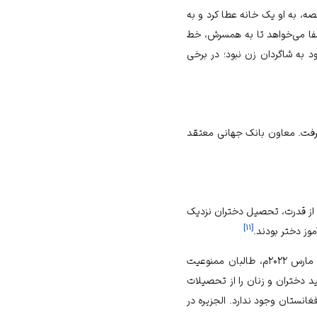
، به او یک خانه عطا کرد و به
شفا می‌خواهد تا به همسرش، خط
د به شاگردان زن نبود؛ در برخی
 گرفت. معاون بانک جهانی معتقد
ستند. در سال ۲۰۰۱م، بعد از کنار رفتن طالبان از قدرت، تحصیل دختران نزدیک
]
۱۱
[
طالبان در دور دوم به‌قدرت‌رسیدن با تحصیل زنان در سطح بالاتر از ابتدایی مخالفت کرد. در این راستا در ۲۱ مارس ۲۰۲۲م، طالبان ممنوعیت
ید دختران و زنان را از تحصیلات
انستان وجود ندارد. الجزیره در