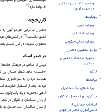
وضعیت تحصیل دختران
]
۲
[
خانواده دارد.
در جهان امروز
رویکردها
تاریخچه
تغییر وضعیت زیربخش‌های رویکردها
رویکرد دینی
دختران در برخی جوامع کهن به تح
رویکرد اجتماعی
]
۳
[
تعلق داشتند.
در کشورهای غربی
رویکرد مدنی-حقوقی
به‌عنوان نمونه، در قرن ششم بعد 
موانع تحصیل دختران
تغییر وضعیت زیربخش‌های موانع تحصیل دختران
در صدر اسلام
نظریه استعداد تحصیلی
دختران
پیش از اسلام، در فرهنگ جامعهٔ 
کارکرد
«خنساء» ناقد اشعار حسان بن ثاب
همانند مردان به سوادآموزی سفا
پیامدها
تغییر وضعیت زیربخش‌های پیامدها
بودند. بعد از استقرار حکومت اس
پیامدهای ترک تحصیل
گاهی به‌صورت ویژه پاسخ‌گوی سئوا
چالش‌های تحصیل دختران
از زنان مسلمان و نام‌آور در شعر
اقدامات حمایتی از
از میان شاگردان امام صادق به نام ۳۰ زن اشاره شده ا
دانش‌آموزان دختر در جهان