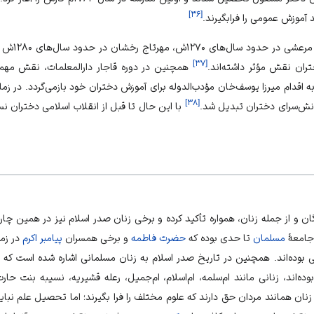
]
۳۶
[
در ایران نیز
]
۳۷
[
همچنین در دوره قاجار دارالمعلمات، نقش مهم
 ‌اقدام میرزا یوسف‌خان مؤدب‌الدوله برای آموزش دختران خود بازمی‌گردد. در زمان
]
۳۸
[
انش‌سرای دختران تبدیل شد.
با این حال تا قبل از انقلاب اسلامی دختران نس
گان و از جمله زنان، همواره تأکید کرده و برخی زنان صدر اسلام نیز در همین چ
جامعهٔ
مسلمان
تا حدی بوده که
حضرت فاطمه
و برخی همسران
پیامبر اکرم
در زم
 بوده‌اند. همچنین در تاریخ صدر اسلام به زنان مسلمانی اشاره شده است که در
ده‌اند، زنانی مانند ام‌سلمه، ام‌اسلام، ام‌جمیل، رعله قشیریه، نسیبه بنت حارث،
زنان
همانند مردان حق دارند که علوم مختلف را فرا بگیرند؛ اما تحصیل علم نبای