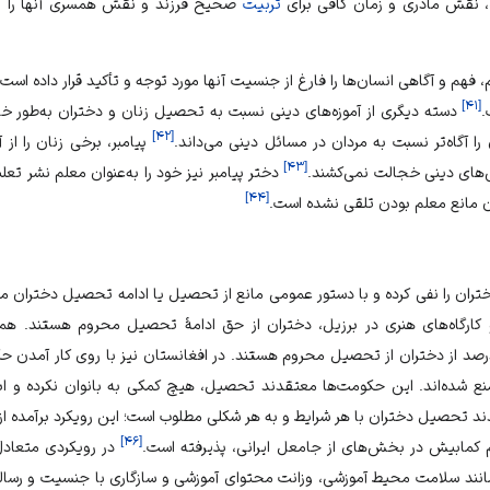
، نقش مادری و زمان کافی برای
تربیت
صحیح فرزند و نقش همسری آنها را تح
، فهم و آگاهی انسان‌ها را فارغ از جنسیت آنها مورد توجه و تأکید قرار داده است.
]
۴۱
[
.
دسته دیگری از آموزه‌های دینی نسبت به تحصیل زنان و دختران به‌طور خاص
]
۴۲
[
را آگاه‌تر نسبت به مردان در مسائل دینی می‌داند.
پیامبر، برخی زنان را ا
]
۴۳
[
های دینی خجالت نمی‌کشند.
دختر پیامبر نیز خود را به‌عنوان معلم نشر 
]
۴۴
[
ن مانع معلم بودن تلقی نشده است.
ان را نفی کرده و با دستور عمومی مانع از تحصیل یا ادامه تحصیل دختران می
 و کارگاه‌های هنری در برزیل، دختران از حق ادامهٔ تحصیل محروم هستند. 
‌درآمد پاکستان نیز حدود ۴۰ درصد از دختران از تحصیل محروم هستند. در افغانستان نیز با روی ک
نع شده‌اند. این حکومت‌ها معتقدند تحصیل، هیچ کمکی به بانوان نکرده و ابزار 
د تحصیل دختران با هر شرایط و به هر شکلی مطلوب است؛ این رویکرد برآمده از
]
۴۶
[
 کمابیش در بخش‌های از جامعل ایرانی، پذیرفته است.
در رویکردی متعادل
مانند سلامت محیط آموزشی، وزانت محتوای آموزشی و سازگاری با جنسیت و رسالت