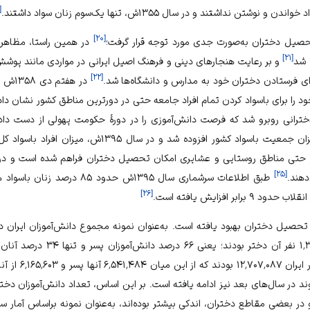
[
]
۲۰
[
تحصیل دختران به‌صورت جدی مورد توجه قرار گرفت؛
در همین راستا، مظاهر 
]
۲۱
[
 شد
و بر رعایت هنجارهای دینی و فرهنگ اصیل ایرانی در مواردی مانند پوشش
]
۲۲
[
ای فرستادن دختران خود به مدارس و دانشگاه‌ها شد.
در هف
 را برای باسواد کردن تمام افراد جامعه حتی در دورترین مناطق کشور نشان داد
ترانی روبرو شد که فرصت دانش‌آموزی را در دورهٔ حکومت پهولی از دست داده
 افزوده شد و در سال ۱۳۹۵ش، میزان افراد باسواد کل کشور به ۸۷٫۶ درصد رسید.
]
۲۵
[
دهند.
طبق اطلاعات سرشماری سال ۱۳۹۵ش حدو
]
۲۶
[
ر افزایش یافته است.
بودند، از این تعداد تنها ۱٬۳۱۱٬۹۷۷ ن
 در سال‌های بعد نیز ادامه یافته است. بر این اساس، تعداد دانش‌آموزان دختر 