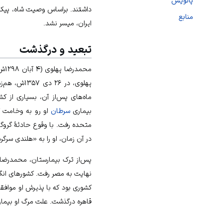
پانویس
داشتند. براساس وصیت شاه، پیکر ا
منابع
ایران، میسر نشد.
تبعید و درگذشت
محمدرضا پهلوی (
۴ آبان
۱۲۹۸ش –
پهلوی، در ۲۶ دی‌ ۱۳۵۷ش، هم‌زمان با اوج‌گیری
ماه‌های پس‌از آن، بسیاری از ک
بیماری
سرطان
او رو به وخامت گذ
متحده رفت. با وقوع حادثهٔ گروگ
در آن زمان، او را به «هلندی سرگر
پس‌از ترک بیمارستان، محمدرضا پ
نهایت به
مصر
رفت. کشورهای
ان
کشوری بود که با پذیرش او موافقت کر
قاهره درگذشت. علت مرگ او بیما