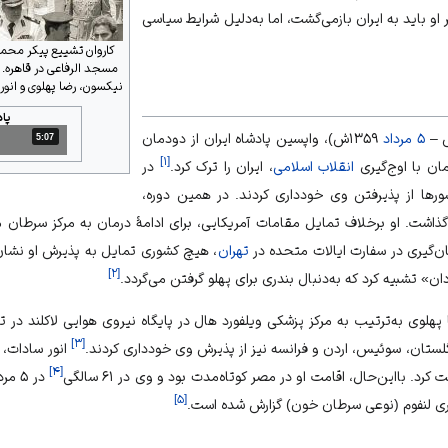
و باید به ایران بازمی‌گشت، اما به‌دلیل شرایط سیاسی
کاروان تشییع پیکر محمد
مسجد الرفاعی در قاهره. د
نیکسون، رضا پهلوی و انور سادات ح
پا
۵ مرداد
۱۳۵۹ش)، واپسین پادشاه ایران از دودمان
5:07
مدت: 5 دقیقه و 7 ثانیه
]
۱
[
انقلاب اسلامی
، ایران را ترک کرد.
در
شورها از پذیرفتن وی خودداری کردند. در همین دوره،
اشت. او برخلاف تمایل مقامات آمریکایی، برای ادامهٔ درمان به مرکز سرطان م
ان‌گیری در سفارت ایالات متحده در
تهران
، هیچ کشوری تمایل به پذیرش او نشان ن
]
۲
[
دان» تشبیه کرد که به‌دنبال بندری برای پهلو گرفتن می‌گردد.
هلوی به‌ترتیب به مرکز پزشکی ویلفورد هال در پایگاه نیروی هوایی لاکلند د
]
۳
[
گلستان
،
سوئیس
،
اردن
و
فرانسه
نیز از پذیرش وی خودداری کردند.
انور سادات، 
]
۴
[
د. بااین‌حال، اقامت او در مصر کوتاه‌مدت بود و وی در ۶۱ سالگی
]
۵
[
ری لنفوم (نوعی سرطان خون) گزارش شده است.