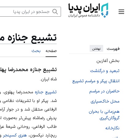
رش
ه
منوی اصلی
حتوا
تشییع جنازه 
فهرست
نهفتن
صفحه
بحث
بخش آغازین
تشییع جنازه محمدرضا پهل
تبعید و درگذشت
شاه ایران.
انتقال پیکر و مراسم تشییع
حاضران در مراسم
تشییع جنازه
محمدرضا پهلوی، وا
شد. پیکر او با تشریفات نظامی و
محل خاک‌سپاری
الرفاعی منتقل شد و در جوار آرا
هم‌زمانی با بحران
پدرش رضاشاه پیش‌تر به‌صورت ا
گروگان‌گیری
طالب الرفاعی، روحانی شیعهٔ عراق
نگارخانه
ریچارد نیکسون،
هنری کسینجر
و 