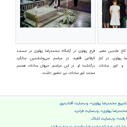
 کاخ عابدین مصر،
فرح پهلوی در آرامگاه محمدرضا پهلوی در مسجد
پهلوی. در کنار
الرفاعی قاهره، در مراسم سی‌وششمین سالگرد
 و انور سادات،
درگذشت او. در این مراسم، جیهان سادات، همسر
محمد انور سادات، نیز حضور داشت.
 تشییع محمدرضا پهلوی»،
وب‌سایت آفتاب‌نیوز
.
محمدرضا پهلوی»،
وب‌سایت فرادید
.
ا رفت»،
وب‌سایت تابناک
.
 از تشییع جنازه محمدرضا پهلوی»،
وب‌سایت فرارو
.