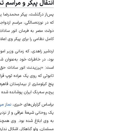
انتقال پیکر و مراسم ت
پس‌از درگذشت، پیکر محمدرضا په
که در نوزده‌سالگی‌، مراسم ازدوا
دولت مصر به فرمان انور سادات
کامل نظامی را برای پیکر وی اعلام
اردشیر زاهدی
، که زمانی وزیر امو
بود، در خاطرات خود به‌عنوان شا
است: «پرزیدنت انور سادات حق دو
تابوتی که روی یک عراده توپ قرا
پنج کیلومتری از بیمارستان قاهر
پرچم سه‌رنگ ایران پوشانده شده و
براساس گزارش‌های خبری،
نماز م
یک روحانی شیعهٔ عراقی و از نزد
به وی ابلاغ شده بود. وی همچنی
مسلمان، ولو گناهکار، اشکال ندارد