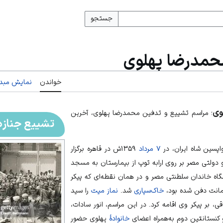
جستجو
محمدرضا پهلوی
خواندن
نمایش مبدأ
وی
؛ مراسم تشییع و تدفین محمدرضا پهلوی، آخرین
تشییع جنازه
پسین شاه ایران، در
۷ مرداد
۱۳۵۹ش در
قاهره
برگزار
 دولتی مصر بر روی ارابه توپ از بیمارستان به مسجد
مگاه خاندان سلطنتی مصر و در همان نقطه‌ای که پیکر
مانت دفن شده بود،
خاک‌سپاری
شد.
نماز میت
را سید
ی، بر پیکر وی اقامه کرد. در این مراسم، انور سادات،
کنستانتین دوم به‌همراه اعضای
خانوادهٔ
پهلوی حضور