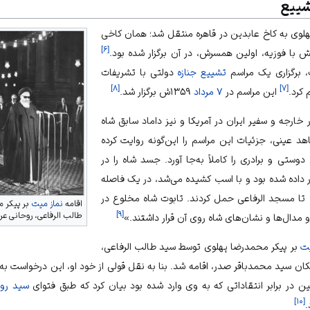
شییع
لوی به کاخ عابدین در قاهره منتقل شد؛ همان کاخی
]
۶
[
جش با
فوزیه
، اولین همسرش، در آن برگزار شده بود.
، برگزاری یک مراسم
تشییع جنازه
دولتی با تشریفات
]
۸
[
]
۷
[
 کرد.
این مراسم در
۷ مرداد
۱۳۵۹ش برگزار شد.
ر خارجه و سفیر ایران در آمریکا و نیز داماد سابق شاه
هد عینی، جزئیات این مراسم را این‌گونه روایت کرده
ستی و برادری را کاملاً به‌جا آورد. جسد شاه را در
ر داده شده بود و با اسب کشیده می‌شد، در یک فاصله
ه تا مسجد الرفاعی حمل کردند. تابوت شاه مخلوع در
اقامه
نماز میت
بر پیکر 
]
۹
[
طالب الرفاعی، روحانی عرا
 مدال‌ها و نشان‌های شاه روی آن قرار داشتند.»
یت
بر پیکر محمدرضا پهلوی توسط سید طالب الرفاعی،
یکان
سید محمدباقر صدر
، اقامه شد. بنا به نقل قولی از خود او، این درخواست به
ن در برابر انتقاداتی که به وی وارد شده بود بیان کرد که طبق فتوای
سید روح
]
۱۰
[
.