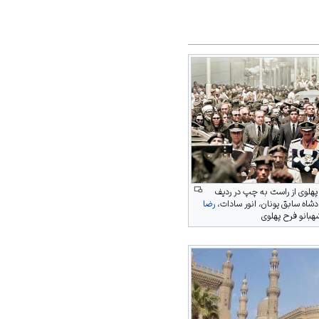
لوی از راست به چپ در ردیف
ادشاه سابق یونان، انور سادات،
رضا
هبانو فرح پهلوی