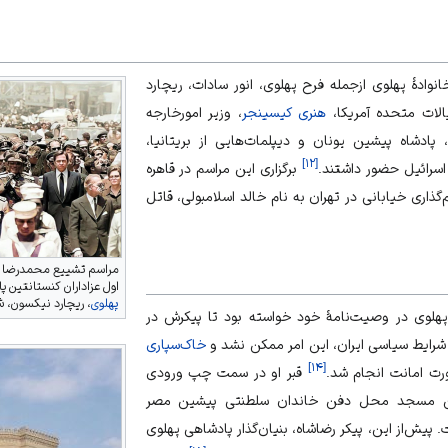
نوادهٔ پهلوی ازجمله فرح پهلوی، انور سادات، ریچارد
لات متحده آمریکا،
هنری کیسینجر
، وزیر امورخارجه
پادشاه پیشین یونان و دیپلمات‌هایی از
بریتانیا
،
]
۱۲
[
اسرائیل
حضور داشتند.
برگزاری این مراسم در قاهره
‌گذاری خیابانی در تهران به نام خالد اسلامبولی، قاتل
مراسم تشییع محمدرضا په
اول عزاداران کنستانتین پ
پهلوی
، ریچارد نیکسون، ش
هلوی در وصیت‌نامهٔ خود خواسته بود تا پیکرش در
 شرایط سیاسی ایران، این امر ممکن نشد و
خاک‌سپاری
]
۱۴
[
ورت امانت انجام شد.
قبر او در سمت چپ ورودی
این مسجد محل دفن خاندان سلطنتی پیشین مصر
 پیش‌از این، پیکر
رضاشاه
، بنیان‌گذار پادشاهی پهلوی