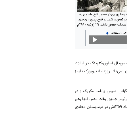
رضا پهلوی در مسیر کاخ عابدین به
ر تصویر، شهبانو فرح پهلوی، ریچارد
ضور دارند. ۲۹ ژوئیه ۱۹۸۰م
دکست مقاله
|
🡇
موریال اسلون-کترینگ در ایالات
می‌داد. روزنامهٔ نیویورک تایمز
ر تگزاس، سپس
پاناما
،
مکزیک
و در
رئیس‌جمهور وقت مصر، تنها رهبر
در ۵ مرداد ۱۳۵۹ش در بیمارستان معادی