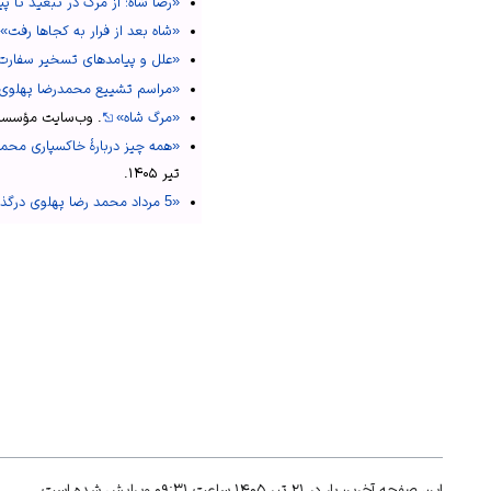
«رضا شاه؛ از مرگ در تبعید تا
«شاه بعد از فرار به کجاها رفت»
«علل و پیامدهای تسخیر سفارت آمریک
«مراسم تشییع محمدرضا پهلوی
«مرگ شاه»
.
وب‌سایت مؤسسه
«همه چیز دربارهٔ خاکسپاری محم
تیر ۱۴۰۵
.
«5 مرداد محمد رضا پهلوی درگذشت»
این صفحه آخرین‌بار در ۲۱ تیر ۱۴۰۵ ساعت ۰۹:۳۱ ویرایش شده است.