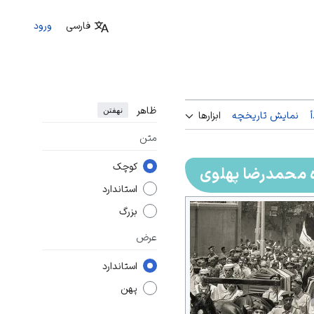
فارسی
ورود
ظاهر
نهفتن
نمایش تاریخچه
ابزارها
متن
کوچک
 محمدرضا پهلوی
استاندارد
بزرگ
عرض
استاندارد
پهن