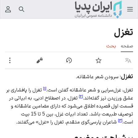
جستجو
منوی
تغزل
صفحه
بحث
زبان
پیگیری
نمایش تاریخچه
نمایش مبدأ
بیشت
تغزل
؛ سرودن شعر عاشقانه.
]
۱
[
تغزل، غزل‌سرایی و شعر عاشقانه گفتن است.
تغزل را پافشاری بر
]
۲
[
عشق ورزیدن نیز گفته‌اند.
تغزل، در اصطلاح ادبی، به ابیاتی در
قسمت اول قصیده‌ اطلاق می‌شود که دارای مضامین عاشقانه و
توصیف طبیعت باشد. تعداد ابیات غزل، بین 5 تا 15 بیت
]
۳
[
است.
شاعران پارسی‌گوی متقدم، تغزل را «غزل» می‌گفتند.