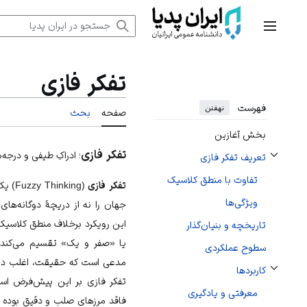
رش
ه
منوی اصلی
حتوا
تفکر فازی
فهرست
نهفتن
صفحه
بحث
بخش آغازین
تفکر فازی
؛ ادراکِ طیفی و درجه‌
تعریف تفکر فازی
تغییر وضعیت زیربخش‌های تعریف تفکر فازی
تفاوت با منطق کلاسیک
تفکر فازی
(Fuzzy Thinking) یک
ویژگی‌ها
جهان را نه از دریچهٔ دوگانه‌ها
این رویکرد برخلاف
منطق کلاسیک
تاریخچه و بنیان‌گذار
یا «صفر و یک» تقسیم می‌کند، 
سطوح عملکردی
مدعی است که حقیقت، اغلب در 
کاربردها
تغییر وضعیت زیربخش‌های کاربردها
تفکر فازی بر این پیش‌فرض استو
معرفتی و یادگیری
فاقد مرزهای صلب و دقیق بوده و