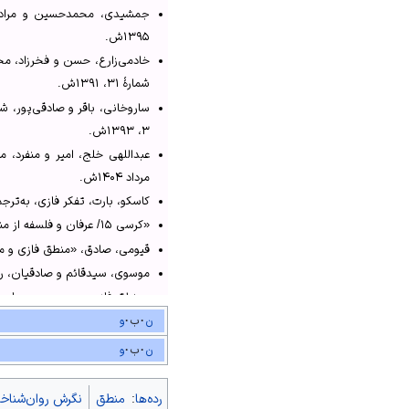
↑
جمشیدی و مرادی، «درآمدی بر 
۱۳۹۵ش.
↑
موسوی و صادقیان، «بررسی من
↑
خادمی‌زارع و فخرزاد، «شناس
شمارهٔ ۳۱، ۱۳۹۱ش.
↑
جمشیدی و مرادی، «درآمدی بر
↑
خادمی‌زارع و فخرزاد، «شناسا
۳، ۱۳۹۳ش.
↑
جمشیدی و مرادی، «درآمدی بر
↑
«منطق فازی چیست»
مرداد ۱۴۰۴ش.
↑
«منطق فازی و پیامدهای
کاسکو، بارت، تفکر فازی، به‌ترجمهٔ
↑
عبداللهی خلج و منفرد، 
«کرسی ۱۵/ عرفان و فلسفه از منظر تفکر فازی/ دکتر هادی وکیلی»، وب‌سایت پژوهشگاه علوم انسانی و مطالعات فرهنگی، تاریخ بارگذاری: ۱۵ مهر ۱۳۹۶ش.
قیومی، صادق، «منطق فازی و مبانی
موسوی، سیدقائم و صادقیان، رضا، «بر
«منطق فازی چیست»، وب‌سایت کلینیک اق
«منطق فازی و پیامدهای فلسفی آن»، پا
ن
ب
و
«منطق فازی و کاربردهای آن به زبان س
ن
ب
و
رده‌ها
:
منطق
نگرش روان‌شناخ