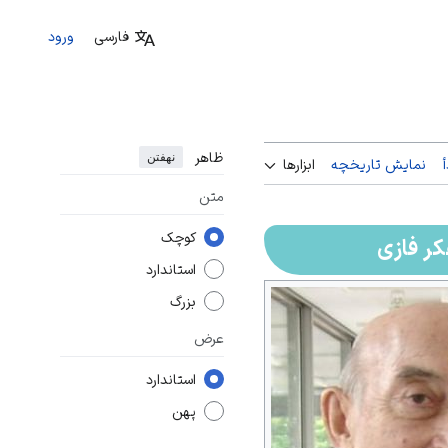
فارسی
ورود
ظاهر
نهفتن
نمایش تاریخچه
ابزارها
متن
کوچک
کر فازی
استاندارد
بزرگ
عرض
استاندارد
پهن