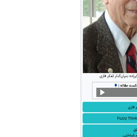
اده بنیان‌گذار تفکر فازی
دکست مقاله
|
🡇
 فازی
Fuzzy Think
ق
م شناختی