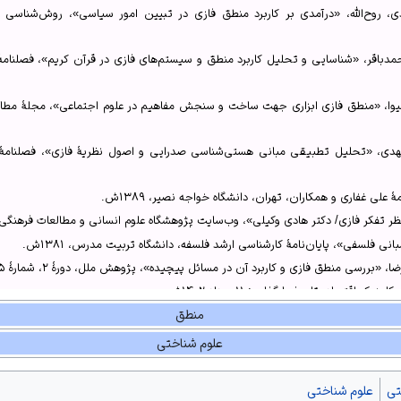
کاربرد منطق فازی در تبیین امور سیاسی»، 1395ش، ص130-132.
طق فازی و کاربرد آن در مسائل پیچیده»، 1395ش، ص84.
ایی و تحلیل کاربرد منطق و سیستم‌های فازی در قرآن کریم»، 1391ش، ص91.
 کاربرد منطق فازی در تبیین امور سیاسی»، 1395ش، ص124.
یی و تحلیل کاربرد منطق و سیستم‌های فازی در قرآن کریم»، 1391ش، ص90-91.
 کاربرد منطق فازی در تبیین امور سیاسی»، 1395ش، ص140.
،
وب‌سایت کلینیک اقتصاد
.
 فلسفی آن»
،
پایگاه اطلاع‌رسانی حوزه
.
 علی غفاری و همکاران، تهران، دانشگاه خواجه نصیر، ۱۳۸۹ش.
«تحلیل تطبیقی مبانی هستی‌شناسی صدرایی و اصول نظریهٔ فازی»، فصلنامهٔ اندیشهٔ دی
 فلسفی»، پایان‌نامهٔ کارشناسی ارشد فلسفه، دانشگاه تربیت مدرس، ۱۳۸۱ش.
رسی منطق فازی و کاربرد آن در مسائل پیچیده»، پژوهش ملل، دورهٔ ۲، شمارهٔ ۱۵، ۱۳۹۵ش.
تصاد، تاریخ بارگذاری: ۱۱ مرداد ۱۴۰۲ش.
منطق
یگاه اطلاع‌رسانی حوزه، تاریخ بازدید: ۸ آذر ۱۴۰۴ش.
اده»، وب‌سایت فرادرس، تاریخ بارگذاری: ۲۵ آذر ۱۴۰۳ش.
علوم شناختی
تی
علوم شناختی