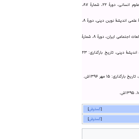
جمشیدی، محمدحسین و مرادی، روح‌الله، «درآمدی بر کاربرد منطق فازی در تبیین امور سیاسی»، روش‌شناسی علوم انسانی، دورهٔ ۲۲، شمارهٔ ۸۷،
خادمی‌زارع، حسن و فخرزاد، محمدباقر، «شناسایی و تحلیل کاربرد منطق و سیستم‌های فازی در قرآن کریم»، فصلنامهٔ علمی اندیشهٔ نوین دینی، دورهٔ ۸،
ساروخانی، باقر و صادقی‌پور، شیوا، «منطق فازی ابزاری جهت ساخت و سنجش مفاهیم در علوم اجتماعی»، مجلهٔ مطالعات اجتماعی ایران، دورهٔ ۸، شمارهٔ
عبداللهی خلج، امیر و منفرد، مهدی، «تحلیل تطبیقی مبانی هستی‌شناسی صدرایی و اصول نظریهٔ فازی»، فصلنامهٔ اندیشهٔ دینی، تاریخ بارگذاری: ۲۳
نی.
گسترش
گسترش