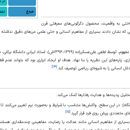
در ن
مبدع
لطفی
ختی
به واقعیت، محصول دگرگونی‌های معرفتی قرن
 که نشان دادند بسیاری از مفاهیم انسانی و حتی علمی مرزهای دقیق نداشته و 
 مفهوم، توسط
لطفی علی‌عسکرزاده
ازی، پایه‌های این نظریه را بنا نهاد. هدف او ایجاد ابزاری بود که بتواند عدم 
]
۱۴
[
ال انسانی را به شیوه‌ای ریاضی توصیف کند.
لیل پدیده‌ها و هدایت رفتارها کمک می‌کند:
آنگاه): در این سطح، واکنش‌ها متناسب با شرایط و به‌صورت نرم تغییر می‌کنند ت
]
۱۵
[
های متعددی پیش روی فرد قرار گیرد.
سیاری از مفاهیم انسانی مانند
عدالت
یا
رضایت
، مفاهیمی چندمقداری هستند 
شود یک پدیده بتواند همزمان درصدی از یک ویژگی و درصدی از نقیض آن را داش