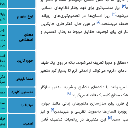
ریا
]
۳
[
ت
ابزار مناسب‌تری برای فهم رفتار نظام‌های انسانی،
]
۴
[
پارا
‌شود؛
زیرا انسان‌ها در تصمیم‌گیری‌های روزانه،
نوع مفهوم
شیوه
]
۵
[
و ضعف می‌سنجند.
در عین حال، تفکر فازی جایگزین
چارچ
ار آن برای توصیف حقایق مربوط به رفتار، تصمیم و
معنای
منطق
اصطلاحی
به‌
می‌ک
استد
حوزه کاربرد
تحلی
 مطلق و مجزا تعریف نمی‌شوند، بلکه بر روی یک طیف
شنا
 دمای «گرم» می‌تواند از اندکی گرم تا بسیار گرم متغیر
دگرگ
منشأ تاریخی
میل
می‌توانند با داده‌های نادقیق و شرایط متغیر سازگار
نخستین کاربرد
دهه ۹۶۰
]
۸
[
خشک منطق کلاسیک فاصله می‌گیرند.
 فازی برای مدل‌سازی متغیرهای زبانی مانند جوان،
منط
مرتبط با
منط
]
۹
[
وزمره انسان‌ها به‌صورت تقریبی و غیرعددی
و نیز
]
۱۱
[
فراه
ب است.
این متغیرها در ریاضیات کلاسیک قابل
اهمیت
پدید