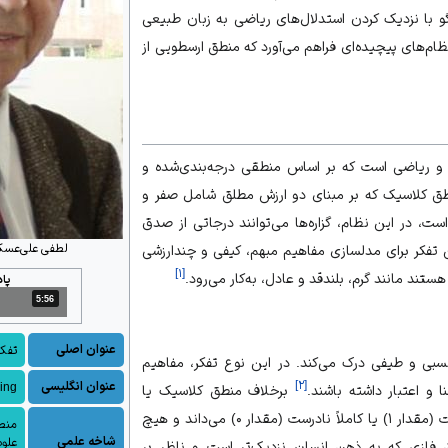
لگو با نزدیک کردن استدلال‌های ریاضی به
زبان طبیعی
نظام‌های پیچیده‌ای فراهم می‌آورد که
منطق ارسطویی
از
و ریاضی است که بر اساس منطقی درجه‌بندی‌شده و
طق کلاسیک که بر مبنای دو ارزش مطلق شامل صفر و
ت، در این نظام، گزاره‌ها می‌توانند درجاتی از صدق
لطفی علی‌عسکرز
 تفکر برای مدلسازی مفاهیم مبهم، کیفی و چندارزشی
]
۱
[
ستند مانند گرم، بلندقد و عادل، به‌کار می‌رود.
پا
5:56
مدت: 5 دقیقه و 56 ثانیه
عنوان اصلی
تفکر
 نسبی و طیفی درک می‌کند. در این نوع تفکر، مفاهیم
]
۲
[
عنوان انگلیسی
ing
ا و اعتبار داشته باشند.
برخلاف منطق کلاسیک یا
دوارزشی که هر گزاره را کاملاً درست (مقدار ۱) یا کاملاً نادرست (مقدار ۰) می‌داند و هیچ
منط
شاخه علمی
علو
ق فازی که به ذهن انسان نزدیک‌تر است و ناظر بر