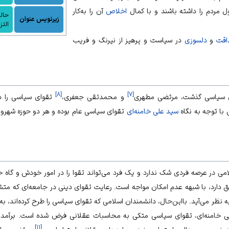
 مردم را داشته باشند و با کمال
اخلاص
آن را به‌کار
حالت
زیرنویس عنوان
التز
قت
و
دلسوزی
در
سیاست
و پرهیز از نیرنگ و فریب
]
۸
[
]
۷
[
وای سیاسی گذشت، مرتضی مطهری
و
محمدتقی جعفری
،
تقوای سیاسی را در 
 با توجه به نگاه
سید علی خامنه‌ای
تقوای سیاسی عام بوده و هر دو حوزه شهرو
 در عرصه فردی شک ندارد و یک فرد می‌تواند تقوا را در امور خودش و گاه خانو
ارد، با شبهه عدم امکان مواجه است. رعایت تقوای دینی در جامعه‌ای که متشکل ا
نظر می‌آید. بااین‌حال، دانشمندان اسلامی که تقوای سیاسی را طرح کرده‌اند، به‌
لی خامنه‌ای، تقوای سیاسی متکی به محاسبات عقلانی فرض شده است. برآم
]
۱۱
[