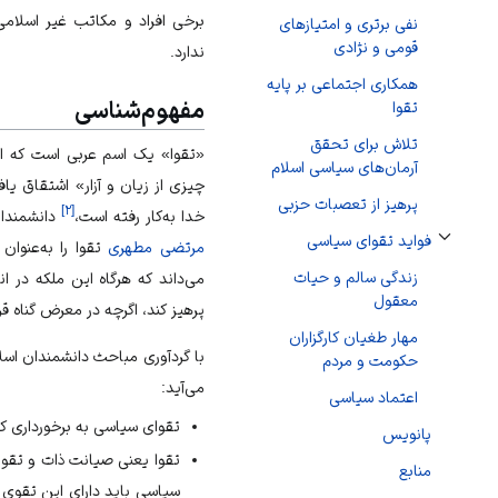
برخی افراد و مکاتب غیر اسلامی 
نفی برتری و امتیازهای
قومی و نژادی
ندارد.
همکاری اجتماعی بر پایه
مفهوم‌شناسی
تقوا
تلاش برای تحقق
«تقوا» یک اسم عربی است که از
آرمان‌های سیاسی اسلام
چیزی از زیان و آزار» اشتقاق یا
پرهیز از تعصبات حزبی
]
۲
[
خدا
به‌کار رفته است،
دانشمندان
فواید تقوای سیاسی
مرتضی مطهری
تقوا را به‌عنوا
تغییر وضعیت زیربخش‌های فواید تقوای سیاسی
زندگی سالم و حیات
می‌داند که هرگاه این ملکه در ان
معقول
پرهیز کند، اگرچه در معرض گناه قر
مهار طغیان کارگزاران
با گردآوری مباحث دانشمندان اس
حکومت و مردم
می‌آید:
اعتماد سیاسی
تقوای سیاسی به برخورداری کا
پانویس
تقوا یعنی صیانت ذات و تقوا
منابع
سیاسی باید دارای این تقوی 