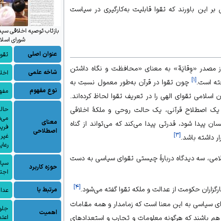
بر این باورند که تقوا قابلیت به‌کارگیری در سیاست
بازتاب توصیه اخلاقی سید
شورای اسلا
عنوان اصلی
تقو
 مصدر «وِقایَة» به معنای «محافظت و نگاه داشتن
شاخه علمی
اخل
]
۱
[
فته است.
چون تقوا در
قرآن
به‌طور معمول نسبت به
نوع مفهوم
مفهو
 اسلامی تقوای الهی را در تعریف تقوا لحاظ کرده‌اند.
ن یک اصطلاح قرآنی، یک حالت روحی و ملکهٔ اخلاقی
حالت
می‌ش
معنای
سان پیدا شود، قدرتی پیدا می‌کند که می‌تواند از
گناه
فریب
اصطلاحی
]
۳
[
غیر 
ار داشته باشد.
رعای
لامی، سه دیدگاه دربارهٔ چیستی تقوای سیاسی به دست
سیا
حوزه کاربرد
اجت
]
۴
[
رگزاران حکومت از
عدالت
و ملکه تقوا گفته می‌شود.
مرتبط با
عدا
ی سیاسی به این معنا است که زمامدار و همه مقامات
جلوگ
اهمیت
هم باشند که هرگونه معلومات و تجارب و استعدادهای
اعتم