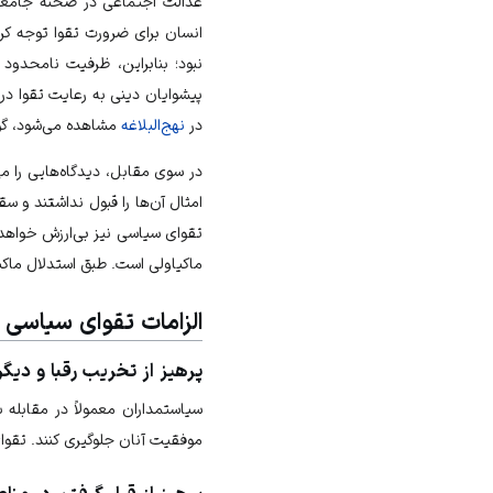
عدالت اجتماعی
در صحنه
جامعه
انسان برای ضرورت تقوا توجه کر
نبود؛ بنابراین، ظرفیت نامحدو
پیشوایان دینی به رعایت تقوا د
در
نهج‌البلاغه
مشاهده می‌شود، گوا
در سوی مقابل، دیدگاه‌هایی را م
امثال آن‌ها را قبول نداشتند و
سقر
تقوای سیاسی نیز بی‌ارزش خواهد 
ماکیاولی
است. طبق استدلال ماکیا
الزامات تقوای سیاسی
پرهیز از تخریب رقبا و دیگر
سیاستمداران معمولاً در مقابله ب
موفقیت آنان جلوگیری کنند. تقو