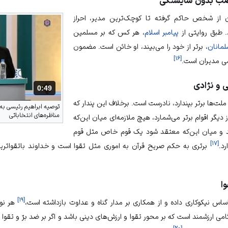
ناصب بدون شایستگی
ن از شخص حاکم گرفته تا کوچک‌ترین مدیر، احراز
 طبق روایتی از
پیامبر اسلام
، هر کس که بر مسلمین
مانان
، برتر از خود را می‌بیند، او خائن است. مضمون
]
۱۶
[
ی مدیران است.
ی و نژادی
0:49
مدت: 49 ثانیه
لت‌ها برتر بپندارد، نادرست است. برخلاف این پندار که
توصیه ابراهیم رئیسی به پ
مناظره‌های انتخاباتی
دیگر اقوام برتر می‌شمارد، هیچ ملازمه‌ای میان این‌که
 و میان این‌که معتقد شود یک قوم خاص مثل قوم
]
۱۷
[
د.
برتری به حکم صریح قرآن به اموری مثل تقوا است و خداوند باتقواترین 
ا
]
۱۹
[
ر اساس نیکوکاری داده و از همکاری بر مدار گناه و عداوت بازداشته است،
هر نوع
ی ارزشمند است که بر محور تقوا و ارزش‌های دینی باشد و اگر بر ضد برّ و تقوا ی