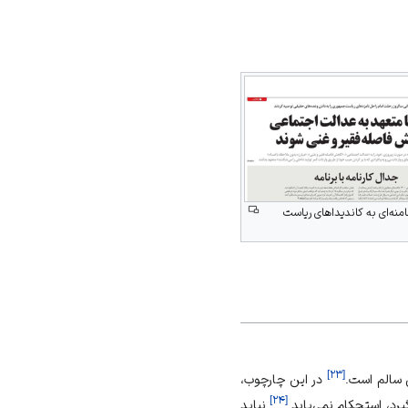
منه‌ای به کاندیداهای ریاست
]
۲۳
[
 سالم است.
در این چارچوب،
]
۲۴
[
د، استحکام نمی‌یابد.
نباید