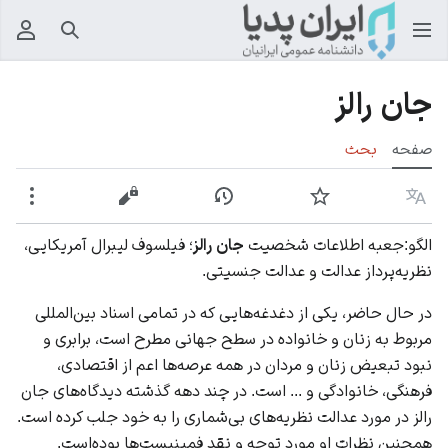
جستجو
منوی
جان رالز
صفحه
بحث
زبان
پیگیری
نمایش تاریخچه
نمایش مبدأ
بیشت
الگو:جعبه اطلاعات شخصیت
جان رالز
؛ فیلسوف لیبرال آمریکایی،
نظریه‌پرداز عدالت و عدالت جنسیتی.
در حال حاضر، یکی از دغدغه‌هایی که در تمامی اسناد بین‌المللی
مربوط به زنان و خانواده در سطح جهانی مطرح است، برابری و
نبود تبعیض زنان و مردان در همه عرصه‌ها اعم از اقتصادی،
فرهنگی، خانوادگی و ... است. در چند دهه گذشته دیدگاه‌های جان
رالز در مورد عدالت نظریه‌های بی‌شماری را به خود جلب کرده است.
همچنین نظرات او مورد توجه و نقد فمینیست‌ها بوده‌است.