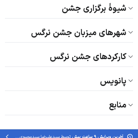
شیوۀ برگزاری جشن
شهرهای میزبان جشن نرگس
کارکردهای جشن نرگس
پانویس
منابع
آخرین ویرایش ۹ ساعت پیش
توسط
سیدعلیرضا سیدموسوی
انجام شده