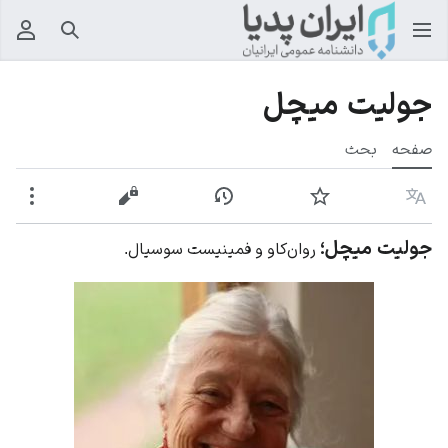
جستجو
منوی
جولیت میچل
صفحه
بحث
زبان
پیگیری
نمایش تاریخچه
نمایش مبدأ
بیشت
جولیت میچل؛
روان‌کاو و فمینیست سوسیال.