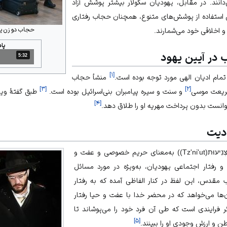
نند. در مقابل، یهودیان سکولار بیشتر پوشش آزاد
من استفاده از پوشش‌های متنوع، همچنان حجاب رفتاری
حجاب دو زن یه
 اخلاقی خود می‌شمارند.
پا
 در آیین یهود
5:32
مدت: 5 دقیقه و 32 ثانیه
]
۱
[
ام ادیان الهی مورد توجه بوده است.
منشأ حجاب
]
۳
[
]
۲
[
ریعت موسی
و سنت و سیره پیامبران بنی‌اسرائیل بوده است.
طبق گفتۀ ویل
]
۴
[
نست بدون پرداخت مهریه او را طلاق دهد.
دیت
در زبان عبری واژۀ «صنیعوت» (צְנִיעוּת(Tz'ni'ut)) به‌معنای حریم خصوصی و عفت و
و رفتار اجتماعی یهودیان، به‌ویژه در مورد مسائل
 مقدس، این لفظ در کنار الفاظی آمده که به رفتار
سان‌ها می‌خواهد که در محضر خدا با عفت و حیا رفتار
گر فرایندی است که طی آن فرد خود را می‌پوشاند تا
]
۵
[
ن و ارزش وجودی او را ببینند.