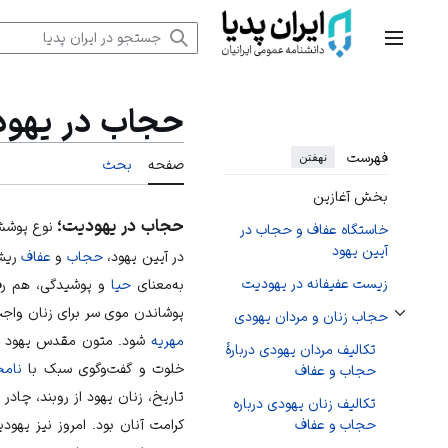
رش
ه
منوی اصلی
حتوا
حجاب در یهو
فهرست
نهفتن
صفحه
بحث
بخش آغازین
حجاب در یهودیت؛
نوع پوشش 
خاستگاه عفاف و حجاب در
آیین یهود
در آیین یهود،
حجاب
و
عفاف
ریشه
زیست عفیفانه در یهودیت
به‌معنای
حیا
و پوشیدگی، هم رف
پوشاندن موی سر برای زنان وا
حجاب زنان و مردان یهودی
تغییر وضعیت زیربخش‌های حجاب زنان و مردان یهودی
مهریه
شود. متون مقدس یهود از م
تکالیف مردان یهودی دربارۀ
خلوت و گفت‌وگوی سبک با
نامح
حجاب و عفاف
تاریخ، زنان یهود از روبند، چاد
تکالیف زنان یهودی درباره
کرامت آنان بود. امروز نیز یهو
حجاب و عفاف