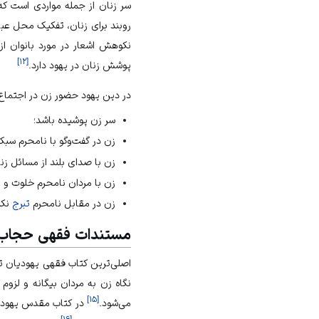
سر زنان از جمله مواردی است که
روبند برای زنان، تفکیک محل عبا
نکوهش اشعار در مورد بانوان ا
]
۱۲
[
پوشش زنان در یهود دارد.
در دین یهود حضور زن در اجتماع 
سر زن پوشیده باشد؛
زن در گفت‌و‌گو با نامحرم سبک
زن با صدای بلند از مسائل ز
زن با مردان نامحرم خلوت و زن
زن در مقابل نامحرم
تبرج
نکن
مستندات فقهی حجاب 
اصلی‌ترین کتاب فقهی یهودیان تل
نگاه زن به مردان بیگانه و لزوم
]
۱۵
[
می‌شود.
در کتاب مقدس یهودیان
]
۱۶
[