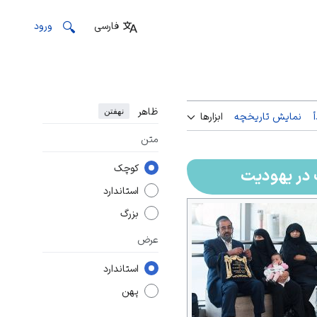
فارسی
ورود
ظاهر
نهفتن
نمایش تاریخچه
ابزارها
متن
کوچک
در یهودیت
استاندارد
بزرگ
عرض
استاندارد
پهن