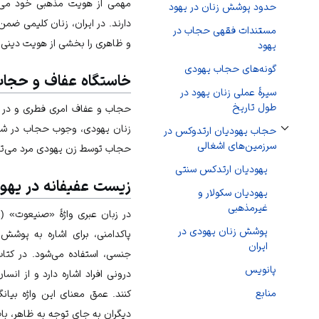
مهمی از هویت مذهبی خود می‌دا
حدود پوشش زنان در یهود
دارند. در ایران، زنان کلیمی ض
مستندات فقهی حجاب در
و ظاهری را بخشی از هویت دینی و
یهود
گونه‌‌های حجاب یهودی
خاستگاه عفاف و حجاب
سیرۀ عملی زنان یهود در
طول تاریخ
حجاب و عفاف امری فطری و در تم
زنان یهودی، وجوب حجاب در ش
حجاب یهودیان ارتدوکس در
تغییر وضعیت زیربخش‌های حجاب یهودیان ارتدوکس در سرزمین‌های اشغالی
سرزمین‌های اشغالی
حجاب توسط زن یهودی مرد می‌توا
یهودیان ارتدکس سنتی
زیست عفیفانه در یهو
یهودیان سکولار و
غیرمذهبی
پوشش زنان یهودی در
پاکدامنی، برای اشاره به پوشش 
ایران
جنسی، استفاده می‌شود. در کتاب
پانویس
درونی افراد اشاره دارد و از ان
منابع
کنند. عمق معنای این واژه بیان
دیگران به جای توجه به ظاهر، باط