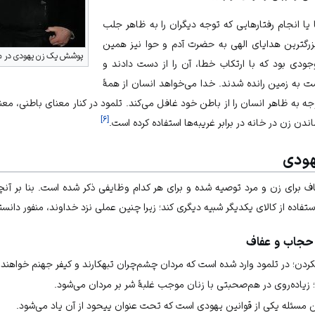
 یا انجام رفتارهایی که توجه دیگران را به ظاهر جلب
بزرگترین هدایای الهی به حضرت آدم و حوا نیز همین
پوشش یک زن یهودی در م
ودی بود که با ارتکاب خطا، آن را از دست دادند و
 به زمین رانده شدند. خدا می‌خواهد انسان از همۀ
 به ظاهر انسان را از باطن خود غافل می‌کند. تلمود در کنار معنای باطنی، معنا
]
۶
[
دن زن در خانه در برابر غریبه‌ها استفاده کرده است.
هودی
 برای زن و مرد توصیه شده و برای هر کدام وظایفی ذکر شده است. بنا بر آنچه
ستفاده از کالای یکدیگر شبیه دیگری کند؛ زیرا چنین عملی نزد خداوند، منفور دان
 حجاب و عفاف
ردن؛ در تلمود وارد شده است که مردان چشم‌چران تبهکارند و کیفر جهنم خواهند
ن؛ زیاده‌روی در هم‌صحبتی با زنان موجب غلبۀ شر بر مردان می‌شود.
این مسئله یکی از قوانین یهودی است که تحت عنوان ییحود از آن یاد می‌شود.