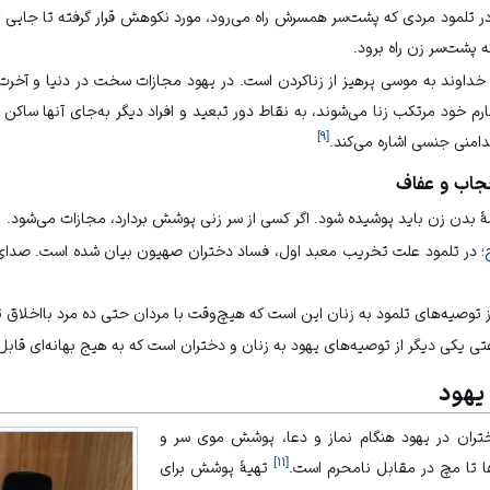
ن؛ در تلمود مردی که پشت‌سر همسرش راه می‌رود، مورد نکوهش قرار گرفته تا جایی
که پشت‌سر زن راه برود.
م خداوند به موسی پرهیز از زناکردن است. در یهود مجازات سخت در دنیا و آخرت 
رم خود مرتکب زنا می‌شوند، به نقاط دور تبعید و افراد دیگر به‌جای آنها ساکن
]
۹
[
امنی جنسی اشاره می‌کند.
حجاب و عفاف
بدن زن باید پوشیده شود. اگر کسی از سر زنی پوشش بردارد، مجازات می‌شود.
؛ در تلمود علت تخریب معبد اول، فساد دختران صهیون بیان شده است. صدای پا
از توصیه‌های تلمود به زنان این است که هیچ‌وقت با مردان حتی ده مرد با‌اخلاق تن
ی‌عفتی یکی دیگر از توصیه‌های یهود به زنان و دختران است که به‌ هیج بهانه‌ای قا
یهود
ران در یهود هنگام نماز و دعا، پوشش موی سر و
]
۱۱
[
ا تا مچ در مقابل نامحرم است.
تهیۀ پوشش برای