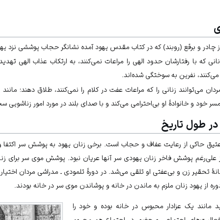
ی
 چادر و برقع (روبند) که در کتاب مقدس یهود آمده نشانگر حجاب پوششی نزد یه
نی که با رفتارشان حدود الهی را مراعات نمی‌کنند، به ارتکاب عذاب الهی تهدید ش
می‌کنند، نفرین به سوختگی شده‌اند.
ان می‌توانند زنانی را که مراعات عفت در کلام را نمی‌کنند، طلاق دهند؛ مانند 
همسر خود و خانوادۀ او بی‌احترامی می‌کند و با صدای بلند در مورد امور زناشویی س
در طول تاریخ
تیق حاکی از رعایت عفاف و حجاب است. برخی زنان یهود به پوشش سر اکتفا و ب
 علی‌رغم پوشش فاخر زنان یهودی سر آنها عریان نبود. پوشش موی سر برای زنان
 تحقیر زن و بی‌عفتی او تلقی می‌شد. در دورۀ تلمودی ـ مدراشی مردان اختیار د
وره از یهود زنان ملزم به ماندن در خانه و پوشاندن موی سر در خانه بودند.
د مانند یک عزادار محبوس در خانه بوده و خود را
ز فعالیت‌های اجتماعی و حضور در اجتماع هم محروم