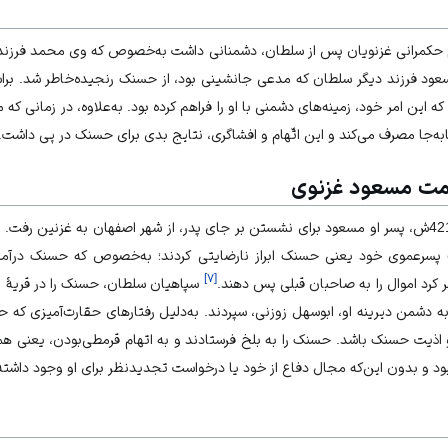
م حکمرانی غزنویان پس از سلطان، دشمنانی داشت به‌خصوص که وی محمد فرزند 
عود فرزند دیگر سلطان که مدعی جانشینی بود، از حسنک رنجیده‌خاطر شد. برا
که این امر خود، زمینه‌های دشمنی با او را فراهم کرده بود. به‌علاوه، در زمانی 
نابه‌جا مصرف می‌کند و این اتّهام و افشاگری، نتایج بدی برای حسنک در پی داشت.
مت مسعود غزنوی
پس از وفات سلطان محمود در 421ش، پسر او مسعود برای نشستن بر جای پدر، از شهر اصفهان به غزنی
ت پسرعموی خود یعنی حسنک ابراز نارضایتی کردند؛ به‌خصوص که حسنک درآمد 
]
۷
[
 کرد اموال را به صاحبان قبلی پس دهند.
سپاهیان سلطان، حسنک را در قریۀ تگ
 به دشمن دیرینه‌ او، ابوسهل زوزنی، سپردند. به‌دلیل رفتارهای حقارت‌آمیزی که
و اذیت حسنک باشد. حسنک را به بلخ فرستادند و به اتهام قرمطی‌بودن، یعنی 
و بدون این‌که مجال دفاع از خود یا درخواست تجدیدنظر برای او وجود داشته