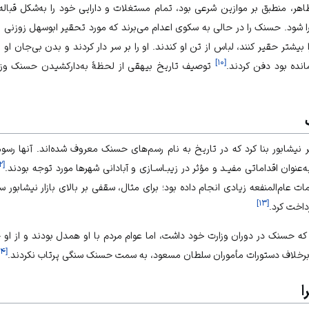
ر، منطبق بر موازین شرعی بود، تمام مستغلات و دارایی خود را به‌شکل قبال
 شود. حسنک را در حالی به سکوی اعدام می‌برند که مورد تحقیر ابوسهل زوزنی
یشتر حقیر کنند، لباس از تن او کندند. او را بر سر دار کردند و بدن بی‌جان ا
]
۱۰
[
انده بود دفن کردند.
توصیف تاریخ بیهقی از لحظۀ به‌دارکشیدن حسنک وزیر
 نيشابور بنا كرد که در تاریخ به ‌نام رسم‌های حسنک معروف شده‌اند. آنها رسو
۲
[
عنوان اقداماتی مفيـد و مؤثر در زيبـاسـازی و آبادانی شهرها مورد توجه بودند.
ات عام‌المنفعه زیادی انجام داده بود؛ برای مثال، سقفی بر بالای بازار نیشابور سا
]
۱۳
[
داخت کرد.
 که حسنک در دوران وزارت خود داشت، اما عوام مردم با او همدل بودند و از 
۱۴
[
برخلاف دستورات مأموران سلطان‌ مسعود، به سمت حسنک سنگی پرتاب نکردند.
ا