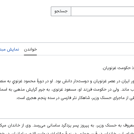
جستجو
خواندن
نمایش مبدأ
وذ حکومت غزنویان.
ر ايران در عصر غزنویان و دوست‌دار دانش‌ بود. او در دورۀ محمود غزنوي به منص
ماند. ولی در حکومت فرزند او، مسعود غزنوی، به جرم گرایش مذهبی به اسماعيل
قی از ماجرای حسنک وزیر، شاهکار نثر فارسی در سده پنجم هجری است.
 به‌ حسنک وزیر، به پيروز پسر يزدگرد ساسانی می‌رسد. وی از خاندان ميكالي
ضای این خاندان در قرن چهارم، در زمرۀ مقامات دیوان‌سالاری سامانیان در خ