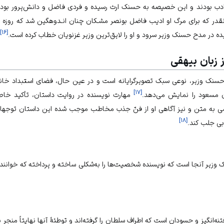
ادب بودند و این خصیصه به حسنک ارث رسیده و فردی فاضل و دانش‌پرور بود. و
نقدر که برای مرگ او اديب فاضل بونصر مشـكان چنان انـدوهگین شد که روزه اف
]
۱۶
[
در مدح حسنک وزیر سرود و او را لایق‌ترین وزیر غزنویان خطاب کرده است.
 زبان بیهقی
 حسنک وزیر، نوعی سبک تصویرگرایانه است و در عین حال، فضای استبداد خاندان
]
۱۷
[
 ‌مسعود را نمایش می‌دهد.
مهارت نویسنده در روایت داستان، تأکید خاص او
شی به متن و نیز آگاهی او از فنّ جذب مخاطب موجب شده این داستان توجهات 
]
۱۸
[
بی جلب کند.
زیر آنجا است که نویسنده شخصیت‌‌ها را به‌شکلی ساخته و پرداخته که خواننده
‌انگیز و حسودان است که اطراف سلطان را گرفته‌اند و توطئۀ آنها نهایتاً منجر