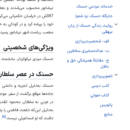
خدمات مردمی حسنک
نیشابور محسوب می‌شدند و بعضی ن
387ش در خراسان حکمرانی می‌
جایگاه حسنک نزد شعرا
خود را پیشه کرد و در کودکی به
روایت زندگی حسنک از زبان
تغییر وضعیت زیربخش‌های روایت زندگی حسنک از زبان بیهقی
بیهقی
منصب ریاست شهر نیشابور رسید.
الف- شخصیت‌پردازی
ویژگی‌های شخصیتی
ب- عدالت‌ستیزی سلاطین
حسنک مردی نيكوكردار، بخشنده، عا
ج- مقابلۀ همیشگی حق و
باطل
حسنک در عصر سلطان
تصویرپردازی
تغییر وضعیت زیربخش‌های تصویرپردازی
کتب درسی
حسنک به‌دلیل تجربه و دانشی ک
جاده‌ها موقع برگشت از سفر، موج
کتاب صوتی
در غزنی به سلطان محمود تقدیم
پانویس
به‌دلیل این‌که خلعت فاطمی را پ
منابع
]
۵
[
داشت که او اسماعیلی نیست.