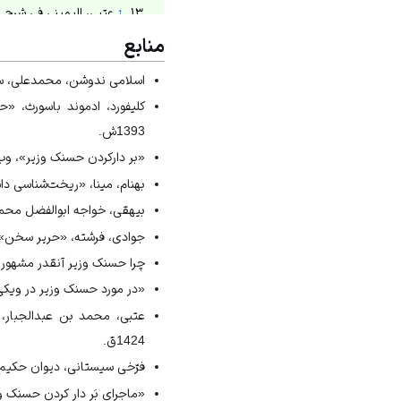
↑
عتبی، الیمینی فی شرح اخبار ا
↑
بیهقی، تاریخ بیهقی، 1350ش، ص233ـ234.
منابع
↑
بيهقی، تاريخ بيهقی،1383ش، ص99.
اسلامی ندوشن، محمدعلی، سرو س
↑
فرّخی سيستانی، ديوان حكيم فر
کلیفورد، ادموند باسورث، 
↑
کلیفورد، «حسنک وزیر ا
1393ش.
↑
بهنام، «ریخت‌شناسی دا
«بر دارکردن حسنک وزیر»، وب‌سایت گ
↑
جوادی، «حریر سخن»، 
بهنام، مینا، «ریخت‌شناسی داستا
↑
«چرا حسنک وزیر آنقدر م
↑
«معرفی و دانلود کتاب ص
بيهقی، خواجه ابوالفضل محمد 
جوادی، فرشته، «حریر سخن»، وب‌س
چرا حسنک وزیر آنقدر مشهور شد؟»، 
«در مورد حسنک وزیر در ویکی تابنا
عتبی، محمد بن ‌عبدالجبار، 
1424ق.
فرّخی سيستانی، ديوان حكيم فر
«ماجرای بَر دار کردن حسنک وزیر م