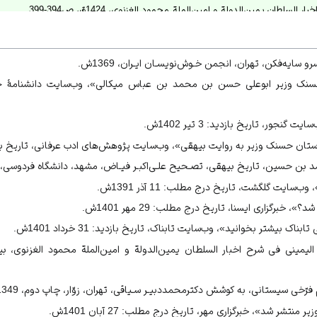
لسلطان یمین‌الدولة و امین‌الملة محمود الغزنوی، 1424ق، ص394-399.
ايه‌فكن، تهران، انجمن خـوش‌نويسـان ايـران، 1369ش.
ّخی سيستانی، 1349ش، ص 189.
«حسنک وزیر ابوعلی حسن بن محمد بن عباس میکالی»، وب‌سایت دانشنامۀ ج
بوعلی حسن بن محمدبن عباس میکالی»، وب‌سایت دانشنامۀ جهان اسلام.
ستان حسنک وزیر به روایت بیهقی»، وب‌سایت پژوهش‌های ادب عرفانی.
نجور، تاریخ بازدید: 3 تیر 1402ش.
وب‌سایت گلگشت.
ن حسنک وزیر به روایت بیهقی»، وب‌سایت پژوهش‌های ادب عرفانی، تاریخ بازدید: 31 خرداد 
شهور شد؟»، خبرگزاری ایسنا.
وتی داستان بر دار کردن حسنک وزیر»، وب‌سایت کتاب‌راه.
بن حسين، تاريخ بيهقی، تصـحيح علـی‌اكبـر فيـاض، مشهد، دانشگاه فردوسی، 1383ش.
ایت گلگشت، تاریخ درج مطلب: 11 آذر 1391ش.
خبرگزاری ایسنا، تاریخ درج مطلب: 29 مهر 1401ش.
ک بیشتر بخوانید»، وب‌سایت تابناک، تاریخ بازدید: 31 خرداد 1401ش.
الیمینی فی شرح اخبار السلطان یمین‌الدولة و امین‌الملة محمود الغزنوی، 
ّخی سيستانی، به كوشش دكترمحمددبيـر سـياقی، تهران، زوّار، چاپ دوم، 1349ش.
نتشر شد»، خبرگزاری مهر، تاریخ درج مطلب: 27 آبان 1401ش.