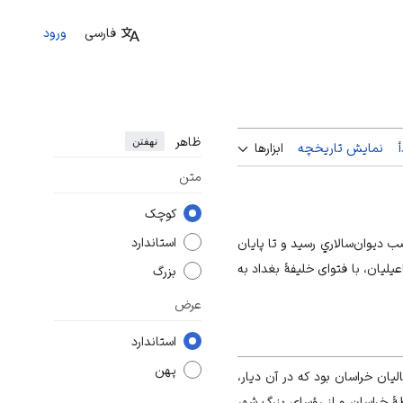
فارسی
ورود
ظاهر
نهفتن
نمایش تاریخچه
ابزارها
متن
کوچک
استاندارد
ب ديوان‌سالاري رسید و تا پایان
یان، با فتوای خلیفۀ بغداد به
بزرگ
عرض
استاندارد
پهن
ان خراسان بود كه در آن ديار،
طۀ خراسان و از رؤسای بزرگ شهر