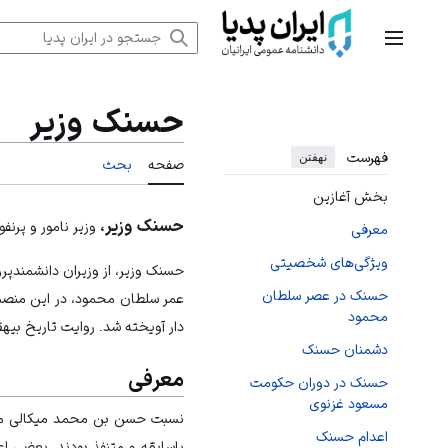
رش
ه
منوی اصلی
حتوا
حسنک وزیر
فهرست
نهفتن
صفحه
بحث
بخش آغازین
حسنک وزیر
،
وزیر نامور و پرنف
معرفی
ویژگی‌های شخصیتی
حسنک وزیر، از وزيران دانشمندپرو
حسنک در عصر سلطان
عمر سلطان محمود، در این منصب 
محمود
دار آویخته شد. روایت تاریخ بیه
دشمنان حسنک
معرفی
حسنک در دوران حکومت
مسعود غزنوی
نسبت حسن بن محمد میکالی معروف
اعدام حسنک
باسابقه و متنفذ بودند. بعضی اع