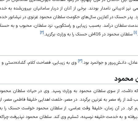
یز ادیبانی نامدار بودند. برخی از آنان از دربار سامانیان بیرون‌شده به خ
کرد. پدر حسنک در آغازین سال‌های حکومت سلطان محمود غزنوی در نیشابور خدم
 خدمت سلطان درآمد. به‌سبب زیبایی و راستگویی، نزد سلطان، محبوب و به حس
]
۲
[
]
۱
[
سلطان محمود در 416ش حسنک را به وزارت برگزید.
]
۳
[
دل، دانـش‌پرور و جوانمرد بود.
وی به زيبـایی، فصاحت کلام، گشاده‌دستی و
 محمود
ه داشت، از سوی سلطان ‌محمود به وزارت رسید. وی در حیات سلطان ‌محمو
ب شد از راه مصر به غزنین برگردد. در مصر، خلعت اهدایی خلیفۀ فاطمی مصر، از ش
 کرد. در آن زمان، خلیفۀ وقت عباسی، از سلطان محمود خواست حسنک را به به
ذیرفته و به خدمت خلیفه نرسیده، تسلیم وی کند. سلطان محمود نپذیرفت چراکه