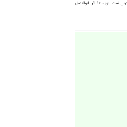
س است. نویسندۀ اثر، ابوالفضل