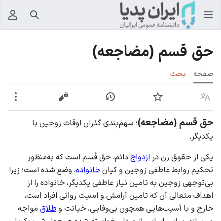
جستجو
منوی
حق قسم (مضاجعه)
صفحه
بحث
زبان
پیگیری
نمایش تاریخچه
نمایش مبدأ
بیشت
حق قسم (مضاجعه)
؛ سهم‌بندی گذران اوقات زوجین با
یکدیگر.
یکی از حقوق زن در
ازدواج
دائم، حق قَسم است که به‌منظور
تحکیم روابط عاطفی زوجین و کیان
خانواده
، وضع شده است؛ زیرا
بی‌توجهی زوجین به تامین نیاز عاطفی یکدیگر، خانواده را از
اهداف متعالی آن که تامین آرامش و امنیت روانی افراد است،
خارج و با آسیب‌هایی همچون بی‌وفایی، خیانت و
طلاق
مواجه
می‌سازد. بر این اساس از مردان خواسته شده هر چهار شب یک‌بار