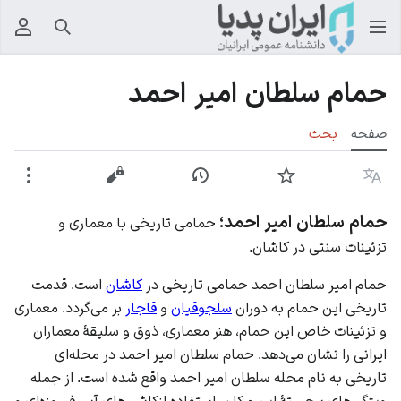
جستجو
منوی
حمام سلطان امیر احمد
صفحه
بحث
زبان
پیگیری
نمایش تاریخچه
نمایش مبدأ
بیشت
حمام سلطان امیر احمد؛
حمامی تاریخی با معماری و
تزئینات سنتی در کاشان.
حمام امیر سلطان احمد حمامی تاریخی در
کاشان
است. قدمت
تاریخی این حمام به دوران
سلجوقیان
و
قاجار
بر می‌گردد. معماری
و تزئینات خاص این حمام، هنر معماری، ذوق و سلیقۀ معماران
ایرانی را نشان می‌دهد. حمام سلطان امیر احمد در محله‌ای
تاریخی به نام محله سلطان امیر احمد واقع شده است. از جمله
ویژگی‌های برجستۀ این مکان، استفاده ازکاشی‌های آبی فیروزه‌ای و