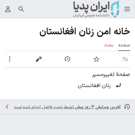
جستجو
منوی
خانه امن زنان افغانستان
صفحه
بحث
زبان
پیگیری
نمایش تاریخچه
نمایش مبدأ
بیشت
صفحهٔ تغییرمسیر
تغییرمسیر به:
زنان افغانستان
آخرین ویرایش ۳ روز پیش
توسط
حمید فاضل
انجام شده است