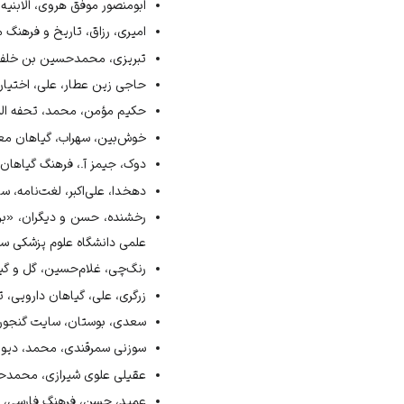
ابومنصور موفق هروی، الابنیه ع
↑
فاضل هروی، ارشاد الزراعه، ۱۳۵۶ش، ص۸
امیری، رزاق، تاریخ و فرهنگ مردم 
↑
حاجی زین عطار، اختیارات بدیعی، 
↑
ماسه، معتقدات و آداب ایرانی، ۱۳۵۵ش،
تبریزی، محمدحسین بن خلف، برها
↑
حاجی زین عطار، اختیارات بدیعی، 
حاجی زین عطار، علی، اختیارات بدی
↑
ابومنصور موفق هروی، الابنیة 
حکیم مؤمن، محمد، تحفه المؤمن
↑
حاجی زین عطار، اختیارات بدیعی، 
خوش‌بین، سهراب، گیاهان معجزه‌گر
↑
رنگ‌چی، گل و گیاه در ادبیات 
دوک، جیمز آ.، فرهنگ گیاهان دار
↑
سعدی، بوستان، بخش ۲۰، بیت ۱۳، سایت گنجور.
دهخدا، علی‌اکبر، لغت‌نامه، سایت واژه
↑
سوزنی سمرقندی، دیوان، ۱۳۳۸ش، ص۶۰
رخشنده، حسن و دیگران، «برر
علمی دانشگاه علوم پزشکی سمنان، ش
رنگ‌چی، غلام‌حسین، گل و گیاه
زرگری، علی، گیاهان دارویی، تهران
سعدی، بوستان، سایت گنجور، تاریخ باز
سوزنی سمرقندی، محمد، دیوان، ب
عقیلی علوی شیرازی، محمدحسین،
عمید، حسن، فرهنگ فارسی، سایت واژه‌