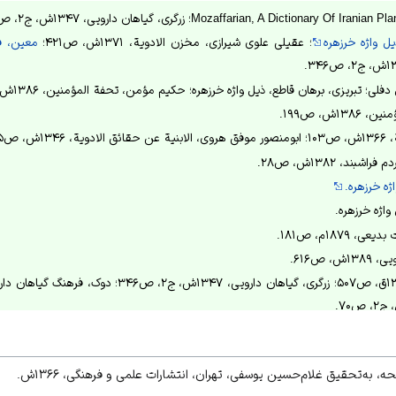
Mozaffarian, A Dictionar؛ زرگری، گیاهان دارویی، ۱۳۴۷ش، ج۲، ص۳۴۷.
ل واژه خرزهره
؛ عقیلی علوی شیرازی، مخزن الادویة، ۱۳۷۱ش، ص۴۲۱؛
معین، فر
لی؛ تبریزی، برهان قاطع، ذیل واژه خرزهره؛ حکیم مؤمن، تحفة المؤمنین، ۱۳۸۶ش، ص۱۹۹.
ش، ص۱۹۹.
، ص۱۵۵.
ند، ۱۳۸۲ش، ص۲۸.
ژه خرزهره.
واژه خرزهره.
۱۸۷۹م، ص۱۸۱.
 ص۶۱۶.
روبی عصاره‌های مختلف گیاه خرزهره بر روی میکروارگانیسم‌های بیمارستانی و استاندارد»، ۳۸۳
ه، به‌تحقیق غلام‌حسین یوسفی، تهران، انتشارات علمی و فرهنگی، ۱۳۶۶ش.
۱۸۷۹م، ص۱۸۲.