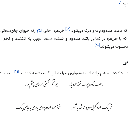
]
۱۷
[
ود.
]
۱۸
[
 که باعث مسمومیت و مرگ می‌شود.
خرزهره، حتی
الاغ
(که حیوان جان‌سختی اس
که با خرزهره در تماس باشد مسموم و کشنده است. انجیر، پنج‌انگشت و تخم آن،
]
۲۰
[
ه محسوب می‌شوند.
سی
]
۲۱
[
اد کرده و خشم پادشاه و ناهمواری راه را به این گیاه تشبیه کرده‌اند.
سعدی در 
رطب ناورد چوب خرزهره بار
چو تخم افکنی بر همان چشم دار
خر بنگ خورد گویی و دیوانه شد به شعر
خرزهره خورده بودی باری به‌جای بنگ