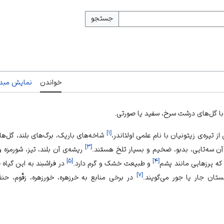
جستجو
خواندن
نمایش مبدأ
با گل‌های درشت سرخ، سفید یا صورتی.
]
۱
[
ز تیره‌ی زیتونیان با نام علمی اولئاندر،
شاخه‌های باریک، برگ‌های بلند، گل‌ها
]
۳
[
ن سه‌تایی، بدبو، ضخیم و بسیار تلخ هستند.
ریشه‌ی آن بلند، تیز، شورمزه 
]
۵
[
]
۴
[
ه پرزهایی مانند پشم
و طبیعت خشک و گرم دارد.
در فراشبند به این گیاه 
]
۷
[
ان جار یا جور می‌گویند.
در برخی منابع به خرزهره، خورزهره، زقّوم، حن