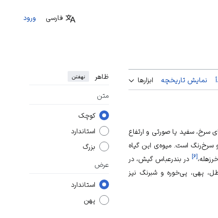
فارسی
ورود
ظاهر
نهفتن
نمایش تاریخچه
ابزارها
متن
کوچک
استاندارد
ی سرخ، سفید یا صورتی و ارتفاع
و سرخ‌رنگ است. میوه‌ی این گیاه
بزرگ
]
۶
[
خرزهله،
در بندرعباس گیش، در
عرض
ظل، پهی، پی‌خوره و شبرنگ نیز
استاندارد
پهن