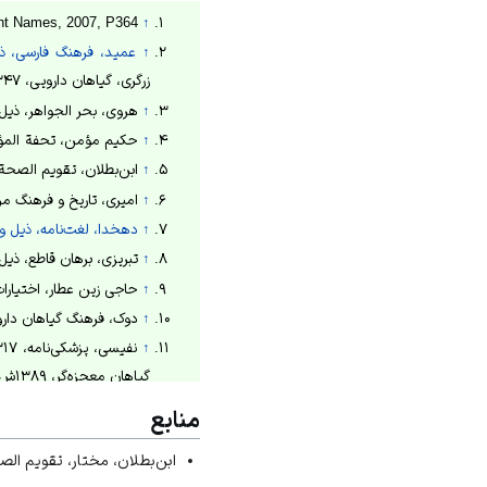
↑
y Of Iranian Plant Names, 2007, P364
↑
عمید، فرهنگ فارسی، ذی
زرگری، گیاهان دارویی، ۱۳۴۷ش، ج۲، ص۳۴۶.
↑
هروی، بحر الجواهر، ذیل دف
↑
حکیم مؤمن، تحفة المؤمنین، ۱۳۸۶
↑
ابن‌بطلان، تقویم الصحة، ۱۳۶۶ش، ص۱۰۳؛ ابومنصور موفق هروی، الابنیة عن حقائق الادویة، ۱۳۴۶ش
↑
امیری، تاریخ و فرهنگ مردم فراشب
↑
دهخدا، لغت‌نامه، ذیل وا
↑
تبریزی، برهان قاطع، ذیل 
↑
حاجی زین عطار، اختیارات بدیعی، 
↑
دوک، فرهنگ گیاهان دارویی، ۱۳۸۹ش،
↑
گیاهان معجزه‌گر، ۱۳۸۹ش، ج۲، ص۷۰.
↑
زرگری، گیاهان دارویی، ۱۳۴۷ش، ج۲، ص۳۴۹؛ مظفریان، فلور استان یزد، ۱۳۷۹ش، ص۲۵.
منابع
↑
رخشنده، «بررسی اثر ضد میک
ابن‌بطلان، مختار، تقویم الصح
↑
حاجی زین عطار، اختیارات بدیعی، 