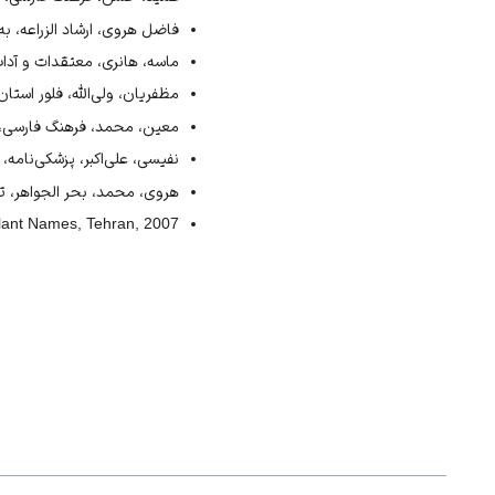
فاضل هروی، ارشاد الزراعه، به‌ت
ماسه، هانری، معتقدات و آداب ای
مظفریان، ولی‌الله، فلور استان یزد،
معین، محمد، فرهنگ فارسی، سایت واژه
نفیسی، علی‌اکبر، پزشکی‌نامه، ته
هروی، محمد، بحر الجواهر، تهران، [
Plant Names, Tehran, 2007.