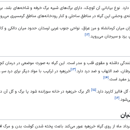
ی دارد. نوع بیابانی آن کوچک، دارای برگ‌های شبیه برگ خرفه و شاخه‌های بلند، ب
ه‌ی وحشی این گیاه در مناطق ساحلی و کنار رودخانه‌های مناطق گرمسیری می‌روی
ران میان کرمانشاه و مرز عراق، نواحی جنوب غربی لرستان حدود میان دالکی و کاز
]
۱۲
[
 یزد و سیرجان می‌روید.
ندگی داشته و مقوی قلب و مدر است. این گیاه به صورت موضعی در درمان کچل
]
۱۳
[
رطان، ضد التهاب و ضد درد دارد.
خرزهره در ترکیب با مواد دیگر برای درد سر، 
]
۱۴
[
ز مفید است.
]
۱۵
[
 فالیز کاربرد دارد.
اگر برگ خرزهره در خانه سوزانده شود یا برگ و گل آن د
]
۱۶
[
‌شود.
یان
داد ماه از روی گیاه خرزهره عبور می‌کند باعث پخته شدن گوشت بدن و مرگ افراد