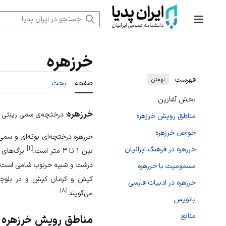
رش
ه
منوی اصلی
حتوا
خرزهره
فهرست
نهفتن
صفحه
بحث
بخش آغازین
خرزهره
؛ درختچه‌ی سمی زینتی 
مناطق رویش خرزهره
خواص خرزهره
خرزهره درختچه‌ای بوته‌ای و سمی ا
]
۲
[
خرزهره در فرهنگ ایرانیان
بین ۱ تا ۳ متر است.
برگ‌های آ
درشت و شبیه خرنوب شامی است ک
مسمومیت با خرزهره
کیش و کرمان کیش و در بلوچست
خرزهره در ادبیات فارسی
]
۸
[
می‌گویند.
پانویس
منابع
مناطق رویش خرزهره