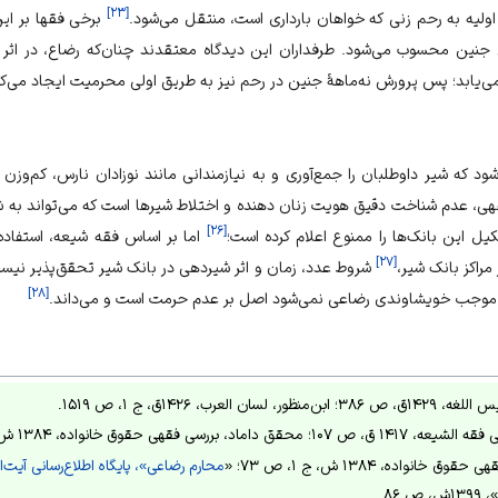
]
۲۳
[
ولیه به رحم زنی که خواهان بارداری است، منتقل می‌شود.
برخی فقها بر این
 جنین محسوب می‌شود. طرفداران این دیدگاه معتقدند چنان‌که رضاع، در اثر
می‌یابد؛ پس پرورش نه‌ماهۀ جنین در رحم نیز به‌ طریق اولی محرمیت ایجاد می‌کن
د که شیر داوطلبان را جمع‌آوری و به نیازمندانی مانند نوزادان نارس، کم‌وزن یا
هی، عدم شناخت دقیق هویت زنان دهنده و اختلاط شیرها است که می‌تواند به 
]
۲۶
[
یل این بانک‌ها را ممنوع اعلام کرده است؛
اما بر اساس فقه شیعه، استفاده
]
۲۷
[
مراکز بانک شیر،
شروط عدد، زمان و اثر شیردهی در بانک شیر تحقق‌پذیر نیست
]
۲۸
[
 و موجب خویشاوندی رضاعی نمی‌شود اصل بر عدم حرمت است و می‌داند.
العرب، ۱۴۲۶ق، ج ۱، ص ۱۵۱۹.
رسی فقهی حقوق خانواده، ۱۳۸۴ ش، ج ۱، ص ۷۳.
نواده، ۱۳۸۴ ش، ج ۱، ص ۷۳؛ «
محارم رضاعی»، پایگاه اطلاع‌رسانی آی