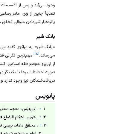
وجود می‌آید و پس از تقسیمات ا
تغذیۀ جنین از وی، مادر رضاعی
پانزده‌بار شیردادن متوالی تحقق 
بانک شیر
«بانک شیر» به مراکزی گفته می‌شو
]
۲۵
[
می‌رساند.
مهم‌ترین نگرانی فق
از این‌رو مجمع فقه اسلامی، تشک
صورت اختلاط شیرها با یکدیگر در 
دریافت‌کنندگان نیز وجود ندارد
پانویس
↑
. ابن‌فارس، معجم مقاییس اللغه، ۱۴۲۹ق، ص ۳۸۶؛ ابن‌منظور، لسان 
↑
. خویی، احکام الرضاع فی فقه الشیعه، ۱۴۱۷ ق، ص ۱۰۷؛ محقق داماد، بر
↑
. محقق داماد، بررسی فقهی حقوق خا
۳. امامی، «محرمات رضاع»، ۱۳۹۹ش، ص ۸۶.