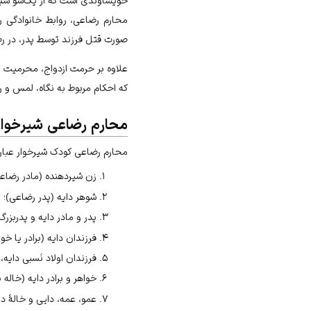
خویشاوندی است که از یک‌سو سبب 
محارم رضاعی، روابط خانوادگی ر
صورت قتل فرزند توسط پدر، در ر
علاوه بر حرمت ازدواج، محرمیت نی
که احکام مربوط به نگاه، لمس و 
محارم رضاعی شیرخوار
محارم رضاعی کودک شیرخوار عبارت‌
زن شیردهنده (مادر رضاعی
شوهر دایه (پدر رضاعی)؛
پدر و مادر دایه و پدربزرگ
فرزندان دایه (برادر یا خو
فرزندان اولاد نَسبی دایه، 
خواهر و برادر دایه (خاله 
عمو، عمه، دایی و خالۀ دا