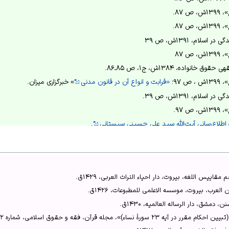
 ۸۷.
 ۸۷.
اسلام، ۱۳۹۱ش، ص ۳۹
ص ۸۷
نواده، ۱۳۸۴ش، ج۱، ص ۸۵ـ۸۶.
 ۹۷؛
«قرابت و انواع آن در قانون مدنی
» خبرگزاری میزان.
سلام، ۱۳۹۱ش، ص ۳۹.
 ۹۷.
 اطلاع‌رسانی آیت‌الله سید علی حسینی سیستانی
.
انواده، ۱۳۸۴ش، ج ۱، ص ۷۳.
ندخواندگی»، ۱۳۹۳ش، ص ۲۳۹.
حکم تاسیس بانک شیر در مذاهب اسلامی»، ۱۳۹۵ش، ص ۲۱۲ ـ۲۱۳.
یس اللغه، بیروت، دار ‌‌احیاء التراث العربی، ۱۴۲۹ق.
لعرب، بیروت، موسسه الاعلمی للمطبوعات، ۱۴۲۶ق.
یث مربوط به دوران شیردهی و تطبیق آن با علوم تجربی»، ۱۳۸۷ش، ص ۲۸۰.
مشق، دار الرساله العالمیه، ۱۴۳۰ق.
ه قرآن، فقه و حقوق اسلامی، شماره ۱۲، بهار و تابستان ۱۳۹۹ش.