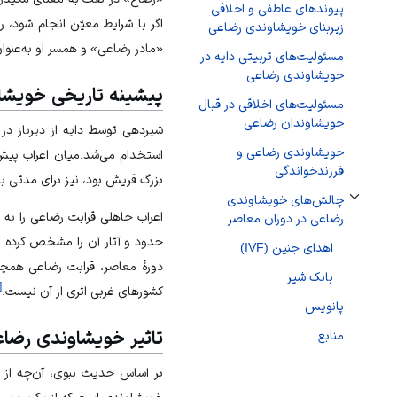
پیوندهای عاطفی و اخلاقی
اگر با شرایط معیّن انجام شود، ر
زیربنای خویشاوندی رضاعی
«مادر رضاعی» و همسر او به‌عنوا
مسئولیت‌های تربیتی دایه در
خویشاوندی رضاعی
پیشینه تاریخی خویشا
مسئولیت‌های اخلاقی در قبال
خویشاوندان رضاعی
شیردهی توسط دایه از دیرباز در 
خویشاوندی رضاعی و
استخدام می‌شد.میان اعراب پیش ا
فرزندخواندگی
بزرگ قریش بود، نیز برای مدتی به
چالش‌های خویشاوندی
تغییر وضعیت زیربخش‌های چالش‌های خویشاوندی رضاعی در دوران معاصر
اعراب جاهلی قرابت رضاعی را به
رضاعی در دوران معاصر
حدود و آثار آن را مشخص کرده ا
اهدای جنین (IVF)
دورۀ معاصر، قرابت رضاعی همچن
بانک شیر
[
کشورهای غربی اثری از آن نیست.
پانویس
تاثیر خویشاوندی رضاع
منابع
بر اساس حدیث نبوی، آن‌چه از ر