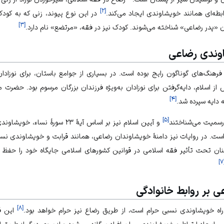
]
۲
[
ابطه‌ای همانند خویشاوندی ایجاد می‌کند.
در این نوع پیوند، زنی که به کودک
]
۳
[
ن «پدر رضاعی» شناخته می‌شوند. کودک نیز در فقه، «مرتضع» نام دارد.
وندی رضاعی
فرهنگ‌های گوناگون رایج بوده است. در بسیاری از جوامع باستان، برای نوزادان 
ز اسلام، دایه‌گرفتن برای نوزادان به‌ویژه فرزندان بزرگان مرسوم بود. حضر
]
۴
[
 دایه سپرده شد.
]
۵
[
 رسمیت می‌شناختند
و آیین اسلام نیز بر اساس آیۀ ۲۳ س
ست. در روایات نیز دامنۀ خویشاوندان رضاعی، همانند قرابت و خویشاوندی نسب
ان تحت تأثیر فقه اسلامی در قوانین کشورهای اسلامی جایگاه خود را حفظ 
]
۷
ی بر روابط خانوادگی
]
۸
[
اه خویشاوندی نسبی حرام است، از طریق رضاع نیز حرام خواهد بود.
این قا