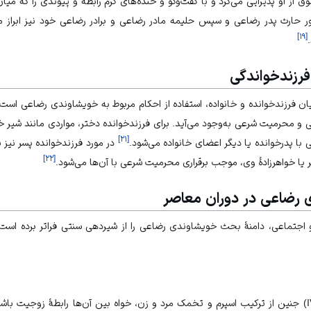
شوق از او پذیرایی می‌کرد و با گفت‌وگو و خنده‌های گرم رابطه و پیوندی را که میان
ر حارث پدر رضاعی و سپس حلیمه مادر رضاعی و برادر رضاعی خود نیز ابراز م
]
۱۹
[
رزندخواندگی
ان فرزندخوانده و خانواده‌، استفاده از احکام مربوط به خویشاوندی رضاعی است
ی و محرمیت شرعی به‌وجود می‌آید. برای فرزندخوانده دختر، مواردی مانند شیر خ
]
۲۱
[
ا پدرخوانده یا دیگر اعضای خانواده می‌شود.
در مورد فرزندخوانده پسر نیز ش
]
۲۲
[
یا خواهرزادۀ وی، موجب برقراری محرمیت شرعی با آن‌ها می‌شود.
رضاعی در دوران معاصر
اجتماعی، دامنۀ بحث خویشاوندی رضاعی را از شیردهی سنتی فراتر برده است؛
در روش «لقاح آزمایشگاهی»(IVF) جنین از ترکیب اسپرم و تخمک مرد و زن، خواه بین آن‌ها رابطۀ زوج