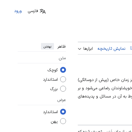
فارسی
ورود
ظاهر
نهفتن
نمایش تاریخچه
ابزارها
متن
کوچک
استاندارد
ز زمان خاص (پیش از دوسالگی)
خویشاوندان رضاعی می‌شود و بر
بزرگ
بوط به آن در مسائل و پدیده‌های
عرض
استاندارد
پهن
یر از مادر نَسَبی تعریف شده که