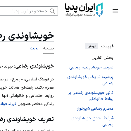
رش
ه
منوی اصلی
حتوا
خویشاوندی ر
فهرست
نهفتن
صفحه
بحث
بخش آغازین
خویشاوندی رضاعی
: پیوند خ
تعریف خویشاوندی رضاعی
پیشینه تاریخی خویشاوندی
در فرهنگ اسلامی، «رضاع» در ص
رضاعی
همراه باشد، رابطه‌ای همانند خ
تاثیر خویشاوندی رضاعی بر
روابط اجتماعی و خانوادگی آنها ا
روابط خانوادگی
زندگی معاصر همچون
فرزندخوان
محارم رضاعی شیرخوار
تعریف خویشاوندی رض
شرایط تحقق خویشاوندی
رضاعی
«رضاع» در لغت به معنای مکیدن