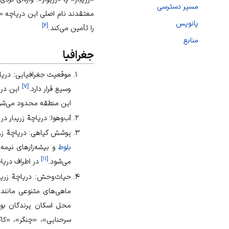
مسیر دسترسی
معتقدند نام اصلی این دریاچه «زی
پانویس
]
۶
[
را تأمین می‌کند.
منابع
جغرافیا
موقعیت جغرافیایی: دریاچ
]
۷
[
وسیع قرار دارد.
این دری
این منطقه محدود می‌شو
آب‌و‌هوا: دریاچة زریبار 
پوشش گیاهی: دریاچة زریب
بلوط
و بیشه‌‌زار‌های نیمه
]
۱۱
[
می‌شود.
در اطراف دریا
حیات‌وحش: دریاچة زریبا
ماهی‌های متنوعی مانند
محل اسکان پرندگان بوم
سر‌حنایی»، «چنگر»، «ک