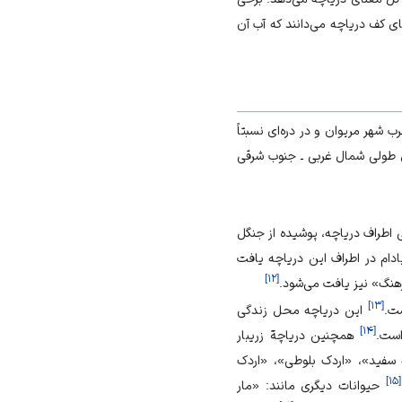
ی کف دریاچه می‌دانند که آب آن
شهر مریوان و در دره‌ای نسبتاً
طولی شمال غربی ـ جنوب شرقی
 اطراف دریاچه، پوشیده از جنگل
دام در اطراف این دریاچه یافت
]
۱۲
[
هنگ» نیز یافت می‌شود.
]
۱۳
[
ست.
این دریاچه محل زندگی
]
۱۴
[
است.
همچنین دریاچة زریبار
سفید»، «اردک بلوطی»، «اردک
]
۱۵
[
حیوانات دیگری مانند: «مار