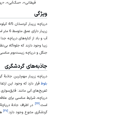
قیطانی»، «سگ‌آبی»، «رو
ویژگی
دریاچه زریبار
کردستان
4/5 كيلومتر طول و حدود دو كيلومتر عرض دارد.
زریبار دارای عمق متوسط 6 متر است.
آب و باد از کناره‌های دریاچه ج
زیبا وجود دارند که جلوه‌گاه بی‌ن
جنگل و دریاچه زیست‌بوم مناسبی 
جاذبه‌های گردشگری
دریاچه زریبار مهم‌‌ترین جاذبة‌
بلوط
قرار دارد که وجود این ارتفا
تفریح‌های آبی مانند: قایق‌سواری 
دریاچه، شرایط مناسبی برای علاق
]
۲۶
[
است.
در اطراف جادة دریاچة زری
]
۲۷
[
گردشگری متنوع وجود دارد.
هم