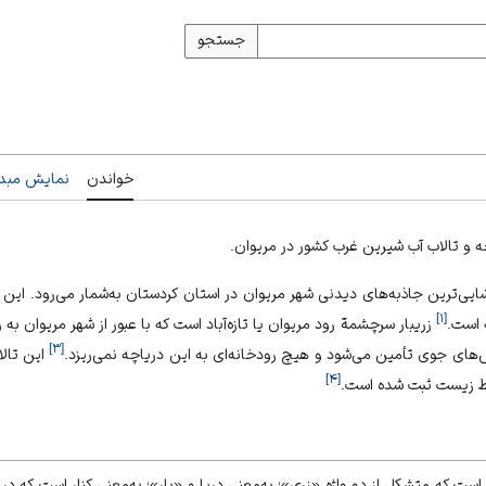
جستجو
خواندن
نمایش مبدأ
ه و تالاب آب شیرین غرب کشور در مریوان.
ماشایی‌ترین جاذبه‌های دیدنی شهر مریوان در استان
کردستان
به‌شمار می‌رود. این 
]
۱
[
ه است.
زریبار سر‌‌چشمة رود‌ مریوان یا تازه‌آباد است که با عبور از شهر مریوان به 
]
۳
[
ش‌های جوی تأمین می‌شود و هیچ رودخانه‌ای به این دریاچه نمی‌ریزد.
]
۴
[
 زیست ثبت شده است.
ردی است که متشکل از دو واژه «زری»؛ به‌معنی دریا و‌ «بار»؛ به‌معنی کنار است که 