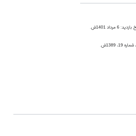
داد 1401ش.
 1389ش.
د 1401ش.