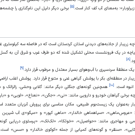
]
۵
[
راو‌بار»؛ به‌معنای آب کف کنار است.
برخی دیگر دلیل این نام‌گذاری را چشمه‌ها
ه زریبار از جاذبه‌های دیدنی استان
کردستان
است که در فاصله سه کیلومتری غرب 
اچه در یک فرو‌نشست محلی تشکیل شده که دو طرف غرب و شرق آن به گسل 
]
۸
[
د.
]
۹
[
در یک منطقة سردسیری با آب‌و‌هوای بسیار معتدل و مرطوب قرار دارد.
ار در منطقه‌ای بکر با پوشش گیاهی غنی و متنوع قرار دارد. پوشش اغلب اراضی
]
۱۰
[
 انبوه است.
همچنین گونه‌های جنگلی دیگر مانند: گلابی وحشی، زالزالک و با
چه برخی گیاهان خودرو و دارویی مانند: «نی»، «جگن»، «نعناع»، «لویی» و «بار
ر به‌عنوان یک زیست‌بوم طبیعی، مکان مناسبی برای پرورش آبزیان متعدد ا
: «عروس‌ماهی»، «سیاهماهی خالدار»، «ماهی کپور» و «میگو»ی آب شیرین 
ی و مهاجری مانند: «حواصیل»، «خوتکا»، «لک‌لک»، «پرستوی دریایی گونه 
اکایی»، «سنقر» و گونه‌های کمیابی از جمله «کوکوی خالدار» و «سس» است.