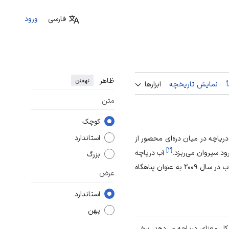
فارسی
ورود
ظاهر
نهفتن
نمایش تاریخچه
ابزارها
متن
کوچک
استاندارد
دریاچه در میان دره‌ای محصور از
]
۲
[
رود سیروان می‌ریزد.
آب دریاچه
بزرگ
این تالاب در سال ۲۰۰۹ به عنوان پناهگاه
عرض
استاندارد
پهن
در کل معنای دریاچه می‌دهد. برخی