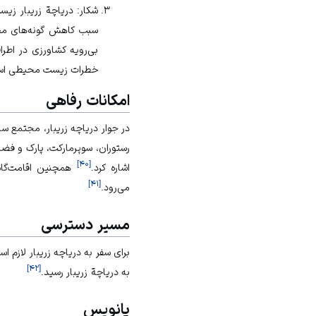
شکار: دریاچة زریبار زیس
سبب کاهش گونه‌های مخ
بی‌رویه
کشاورزی
در اطرا
خطرات زیست محیطی است 
امکانات رفاهی
در جوار دریاچه زریبار، مجتمع سا
رستوران، سوپر‌مارکت، پارک و فض
]
۴۰
[
اشاره کرد.
همچنین اقامت‌گاه‌ه
]
۴۱
[
می‌رود.
مسیر دسترسی
برای سفر به دریاچه زریبار لازم ا
]
۴۲
[
به دریاچة زریبار رسید.
پانویس