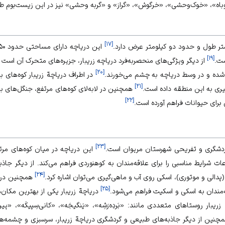
باه»، «خوک‌وحشی»، «خرگوش»، «گراز» و «گربه وحشی» نیز در این زیست‌بوم طب
]
۱۷
[
این دریاچه دارای مساحتی حدود ۸۵۰ تا ۹۰۰ هكتار است.
]
۱۹
[
از دیگر ویژگی‌های منحصر‌به‌فرد دریاچه زریبار، جزیره‌های متحرک آن است
]
۲۰
[
دا شده و در وسط دریاچه به چشم می‌خورند.
در اطراف دریاچة زریبار کوه‌های بلن
]
۲۱
[
ظیری به این منطقه داده است.
همچنین در لا‌به‌لای کوه‌های مرتفع، جنگل‌های بل
]
۲۲
[
برای حیوانات فراهم آورده است.
]
۲۳
[
 گردشگری و تفریحی شهرستان مریوان است.
این دریاچه در میان کوه‌های مرتف
عات شرایط مناسبی را برای علاقه‌مندان به کوهنوردی فراهم می‌کند. از دیگر جاذب
]
۲۴
[
(پدالی و موتوری)، اسکی روی آب و ماهی‌‌گیری می‌توان اشاره‌ کرد.
همچنین در 
]
۲۵
[
ه‌مندان به اسکی و اسکیت فراهم می‌شود.
دریاچة زریبار یکی از بهترین مکان‌‌ه
بار روستا‌های متعددی مانند: «بَردِه‌رَشِه»، «یَنگیجَه»، «كانی‌سِپیكَه»، «پیر
چنین از دیگر جاذبه‌های طبیعی و گردشگری دریاچة زریبار، سر‌سبزی و چشمه‌های