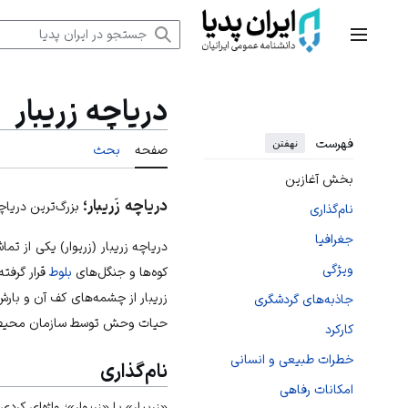
رش
ه
منوی اصلی
حتوا
دریاچه زریبار
فهرست
نهفتن
صفحه
بحث
بخش آغازین
دریاچه زَریبار؛
بزرگ‌ترین دریاچ
نام‌گذاری
جغرافیا
دریاچه زریبار (زریوار) یکی از ت
ویژگی
کوه‌ها و جنگل‌های
بلوط
قرار گرفت
زریبار از چشمه‌های کف آن و بار
جاذبه‌های گردشگری
حیات وحش توسط سازمان محیط
کارکرد
خطرات طبیعی و انسانی
نام‌گذاری
امکانات رفاهی
«زریبار» یا «زریوار»؛ واژه‌‌ای ک