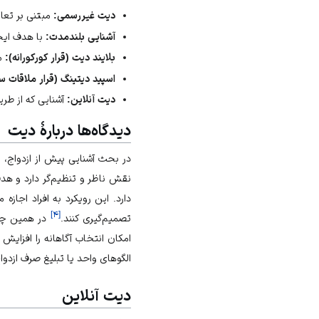
دیت غیررسمی:
مبتنی بر تع
آشنایی بلندمدت:
با هدف ایجا
بلایند دیت (قرار کورکورانه):
مل
اسپید دیتینگ (قرار ملاقات س
دیت آنلاین:
آشنایی که از طر
دیدگاه‌ها دربارهٔ دیت
در بحث آشنایی پیش از ازدواج، م
نقش ناظر و تنظیم‌گر دارد و هد
دارد. این رویکرد به افراد اجاز
]
۴
[
تصمیم‌گیری کنند.
در همین چارچ
امکان انتخاب آگاهانه را افزایش
الگوهای واحد یا تبلیغ صرف ازدو
دیت آنلاین