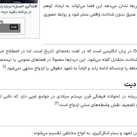
‌ها نشان می‌دهد این فضا می‌تواند به ایجاد توهم
افشاگری «عسل» درباره را
در برنامه بلایند دیت 
عمیق بدون شناخت واقعی منجر شود و روابط حضوری
پا
5:04
مدت: 5 دقیقه و 4 ثانیه
دیت، اصطلاحی برگرفته از Dating در زبان انگلیسی است که در لغت به‌معنای تاریخ است، اما در ا
ناخت متقابل گفته می‌شود. این دیدارها معمولاً در فضاهای عمومی یا نیمه‌عموم
]
۱
[
هه یا چندساله ادامه یابد و الزاماً به تعهد حقوقی یا ازدواج منتهی نمی‌شود.
 دیت
 ریشه در تحولات فرهنگی قرن بیستم میلادی در جوامع غربی دارد که ناشی ا
]
۲
[
و تضعیف نقش واسطه‌های سنتی ازدواج است.
ان تعهد و بستر شکل‌گیری، به انواع مختلفی تقسیم می‌شوند: