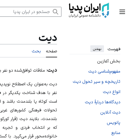
رش
ه
منوی اصلی
حتوا
دیت
فهرست
نهفتن
صفحه
بحث
بخش آغازین
دیت
؛ ملاقات توافق‌شده دو نفر ب
مفهوم‌شناسی دیت
تاریخچه و سیر تحول دیت
دیت به‌عنوان یک اصطلاح نوپدید
انواع دیت
نفر با هدف شناخت یکدیگر در ف
است کوتاه یا بلندمدت باشد و الز
دیدگاه‌ها دربارهٔ دیت
تحولات فرهنگی کشورهای غربی
دیت آنلاین
بلندمدت، بلایند دیت (قرار کورکو
پانویس
که بر انتخاب فردی و تجربه 
منابع
خانواده‌محور قرار می‌گیرد. با گ