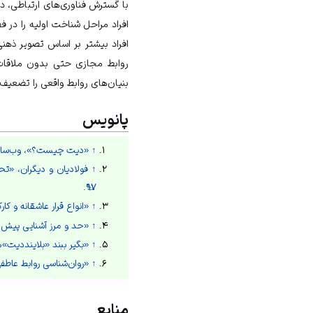
با گسترش فناوری‌های ارتباطی، د
افراد مراحل شناخت اولیه را در
فض
افراد بیشتر بر اساس تصویر ذه
روابط مجازی
حتی بدون ملاقات 
بنیان‌های روابط واقعی را تضعیف 
پانویس
↑
«دیت چیست؟»، وب‌سایت
↑
۹۷.
↑
«انواع قرار عاشقانه و ک
↑
«حد و مرز آشنایی پیش ا
↑
«بگیر ببند «بلاینددیت»ه
↑
«روان‌شناسی روابط عاطفی
منابع