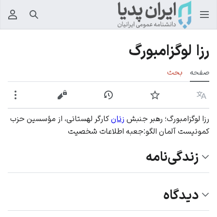
جستجو
منوی
رزا لوگزامبورگ
صفحه
بحث
زبان
پیگیری
نمایش تاریخچه
نمایش مبدأ
بیشت
رزا لوگزامبورگ؛ رهبر جنبش
زنان
کارگر لهستانی، از مؤسسین حزب
کمونیست آلمان
الگو:جعبه اطلاعات شخصیت
زندگی‌نامه
دیدگاه‌