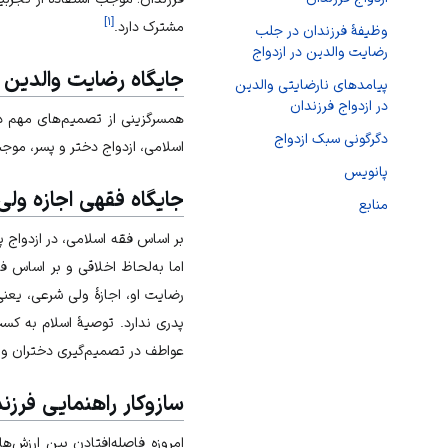
]
۱
[
مشترک دارد.
وظیفۀ فرزندان در جلب
رضایت والدین در ازدواج
جایگاه رضایت‌ والدین د
پیامدهای نارضایتی والدین
در ازدواج فرزندان
همسرگزینی از تصمیم‌های مهم د
دگرگونی سبک ازدواج
اسلامی، ازدواج دختر و پسر، موجب
پانویس
جایگاه فقهی اجازه ولی
منابع
بر اساس فقه اسلامی، در ازدواج پ
اما به‌لحاظ اخلاقی و بر اساس ف
رضايت او، اجازۀ ولى شرعى، يعنى
پدرى ندارد. توصیۀ اسلام به کس
عواطف در تصمیم‌گیری دختران و به
سازوکار راهنمایی فرزن
امروزه فاصله‌افتادن بین ارزش‌ها