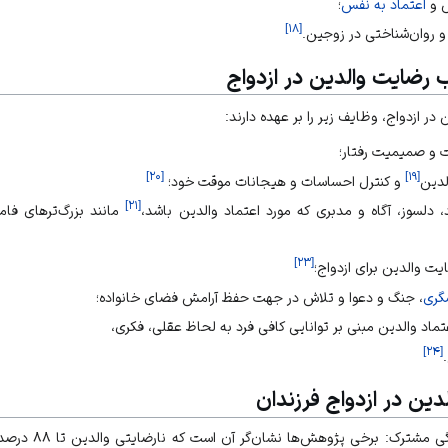
ش و
اعتماد به نفس
؛
]
۱۸
[
روان‌شناختی در زوجین.
 رضایت والدین در ازدواج
ر ازدواج، وظایف زیر را بر عهده دارند:
ت و صمیمیت رفتار؛
]
۲۰
[
]
۱۹
[
لدین
و کنترل احساسات و هیجانات موقت خود؛
]
۲۱
[
 دلسوز، آگاه و مدبری که مورد اعتماد والدین باشد،
مانند بزرگ‌تر‌های فا
]
۲۳
[
 والدین برای ازدواج؛
گری
، جنگ و دعوا و تلاش در جهت حفظ آرامش فضای خانواده؛
اد والدین مبنی بر توانایی کافی فرد به لحاظ عقلی، فکری،
]
۲۴
[
دین در ازدواج فرزندان
تأثیرگذاری بر کیفی