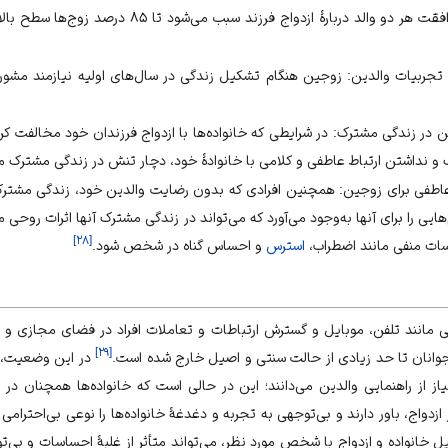
می‌شود؛ اما رضایت و موافقت هر دو والد دربارۀ ازدواج 
تجربیات والدین: زوجین هنگام تشکیل زندگی در سال‌های اولیه نیازمند مشور
در زندگی مشترک: در شرایطی که خانواده‌ها با ازدواج فرزندان خود مخالفت کرد
 نداشتن ارتباط عاطفی و کلامی با خانوادۀ خود، دچار تنش در زندگی مشترک‌ م
اطفی برای زوجین: همچنین افرادی که بدون رضایت والدین خود، زندگی مشتر
ایی را برای آنها به‌وجود می‌آورد که می‌تواند در زندگی مشترک آنها اثرات روحی م
]
۲۸
[
سات منفی مانند اضطراب،
استرس
و احساس گناه در شخص شود.
طی مانند تلفن، موبایل و گسترش ارتباطات و تعاملات افراد در فضای مجازی و ه
]
۲۹
[
جوانان تا حد زیادی از حالت سنتی و اصیل خارج شده است.
در این وضعیت، ب
 از راهنمایی والدین می‌دانند؛ این در حالی است که خانواده‌ها همچنان در 
دواج، باور دارند و بی‌توجهی به تجربه و دغدغۀ خانواده‌ها را نوعی بی‌احترامی ب
 خانواده و ازدواج با شخص مورد نظر، می‌تواند متأثر از غلبۀ احساسات و بی‌ت