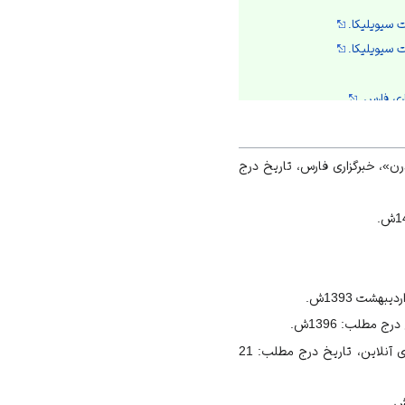
ت سیویلیکا.
ت سیویلیکا.
ری فارس.
نلاین.
نلاین.
ن»، خبرگزاری فارس، تاریخ درج
نلاین.
مطلب: 1396ش.
https://www.hamsh
ahrion
«راه درست جلب رضایت والدین برای ازدواج | اینجا حق دارید، خودتان تصمیم بگیرید!»، وب‌سایت همشهری آنلاین، تاریخ درج مطلب: 21