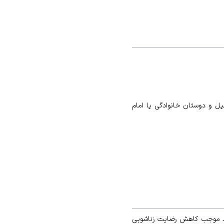
میل و دوستان خانوادگی يا امام
ت زندگی مشترک: برخی پژوهش‌ها نشان‌گر آن است که نا‌رضایتی والدین تا ۸۸ درصد موجب کاهش رضایت زناشویی