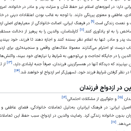
نی دارد؛ در آموزه‌های اسلام نیز حفظ شأن و منزلت پدر و مادر در خانواده، ام
 عاطفی و معنوی پررنگی دارند. با توجه به غالب بودن اعتقادات دینی در خانواده
]
۹
[
ت و نعمت زندگی است.
در فرهنگ ایرانی، اصالت خانوادگی از معیارهای اصلی ا
]
۱۱
[
اخص را به او یادآوری کنند.
کارشناسان، والدین را به پرهیز از دخالت مستق
ت پدر و مادر، تنها به اعلام نظر بسنده کنند و اجازه دهند تا فرزند، خود بیند
 درست او احترام می‌گذارند معمولا ملاک‌های واقعی و سنجیده‌تری برای ازدو
والدین را در جایگاه لجاجت و بی‌توجهی به شرایط یا نیازهای خود ببیند، واکنش‌ها
]
۱۳
[
لدین بپذیرند که دیدگاه آنها در همسرگزینی فرزندان، صرفاً جنبه ارشادی دارد،
از ت
]
۱۴
[
با در نظر گرفتن شرایط فرزند خود، تسهیل‌گر امر ازدواج او خواهند شد.
ن در ازدواج فرزندان
]
۱۶
[
]
۱۵
[
ندان
و جلوگیری از مشکلات احتمالی؛
صیل ایرانی: در فرهنگ ایرانیان به‌دلیل تعاملات خانوادگی، فضای عاطفی 
توان بدون خانواده‌ زندگی کرد. رضایت والدین در ازدواج، سبب حفظ این تعاملا
]
۱۷
[
می‌دهد.