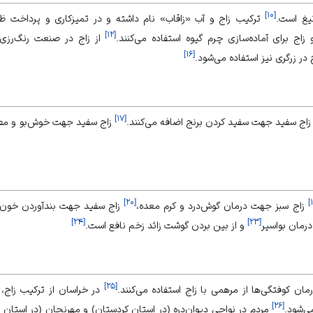
]
۱۰
[
تیغ است.
ترکیب زاج و آب «زاقاب» نام داشته و در تمیزکاری و پرداخت ظرو
]
۱۲
[
زاج برای آماده‌سازی چرم گیوه استفاده می‌کنند.
از زاج در صنعت رنگ‌رزی،
]
۱۶
[
 در زرگری نیز استفاده می‌شود.
]
۱۷
[
زاج سفید جهت سفید کردن برنج اضافه می‌کنند.
زاج سفید جهت خوش‌بو و مطبو
]
۲۰
[
]
زاج سبز جهت درمان گوش‌درد و کرم معده،
زاج سفید جهت بندآوردن خون،
]
۲۴
[
]
۲۳
[
رمان بواسیر
و از بین بردن گوشت زائد زخم نافع است.
]
۲۵
[
ن کوفتگی‌ها از مرهمی با زاج استفاده می‌کنند.
در خراسان از ترکیب زاج، ش
]
۲۶
[
ی‌شود.
مردم در نواحی دیوان‌دره (در استان کردستان) و مهرنجان (در استان 