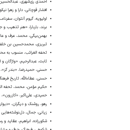
↑
عقیلی علوی شیرازی، «مخزن الاد
احمدی ری‌شهری، عبدالحسین، سنگس
↑
عقیلی علوی شیرازی، «مخزن الاد
افشار قوچانی، دارا و زهرا نیکویی
↑
عقیلی علوی شیرازی، «مخزن الاد
اولیویه، گیوم آنتوان، سفرنامـه،
↑
حکیم مؤمن، تحفة المؤمنین، ۱۳۸۶
برند، باربارا، «هنر تذهیب و جلدها
↑
حسنی، «بندر گز»، ۱۳۹۰ش، ص۹۹.
بهمن‌بیگی، محمد، عرف و عادت در
↑
شکورزاده، عقاید و رسوم مردم خر
تبریزی، محمدحسین بن خلف، برها
↑
رهو، «دیوان‌دره»، ۱۳۹۰ش، ص۱۸۶.
تحفه ‌الغرائب، منسوب به محمد
↑
حمیدی، «کازرون»، ۱۳۹۰ش، ص۳۶۶.
ثابت، عبدالرحیم، «واژگان و اصطل
↑
بهمن‌بیگی، عرف و عادت در عشای
حسنی، حمیدرضا، «بندر گز»، پیام 
↑
احمدی، سنگستان، ۱۳۸۲ش، ج۱، ص۱۴۰.
حسنی، عطاءالله، تاریخ فرهنگی 
↑
هدایت، نیرنگستان، ۱۳۳۴ش، ص۱۹۵.
حکیم ‌مؤمن، محمد، تحفه المؤمن
↑
زیانی، دل‌نوشته‌هایی از فرهن
حمیدی، علی‌اکبر، «کازرون»، پیام 
رهو، روشنک و دیگران، «دیوان‌دره»
زیانی، جمال، دل‌نوشته‌هایی از 
شکورزاده، ابراهیم، عقاید و رسوم 
شکوهی، فرهنگ، حرف و مشاغل قد