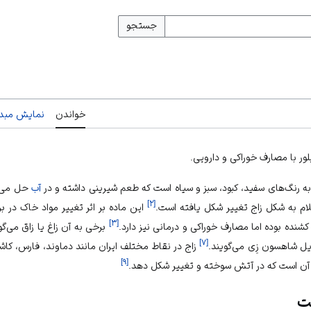
جستجو
خواندن
نمایش مبدأ
ور با مصارف خوراکی و دارویی.
 به رنگ‌های سفید، کبود، سبز و سیاه است که طعم شیرینی داشته و در
آب
حل می‌ش
]
۲
[
لام به شکل زاج تغییر شکل یافته است.
این ماده بر اثر تغییر مواد خاک در بر
]
۳
[
کشنده بوده اما مصارف خوراکی و درمانی نیز دارد.
برخی به آن زاغ یا زاق می‌گو
]
۷
[
ایل شاهسون زِی می‌گویند.
زاج در نقاط مختلف ایران مانند دماوند، فارس، کاش
]
۹
[
 آن است که در آتش سوخته و تغییر شکل دهد.
عت