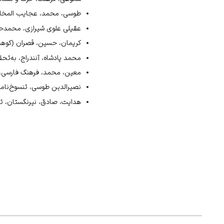
طوسی، محمد، عجایب المخلوقات،
عقیلی علوی شیرازی، محمدحسین،
کریمان، حسین، قصران (کوهسران)
محمد پادشاه، آنندراج، به‌تحقی
معین، محمد، فرهنگ فارسی، سایت واژه
نصیر‌الدین طوسی، تنسوخ‌نامۀ 
هدایت، صادق، نیرنگستان، تهران،