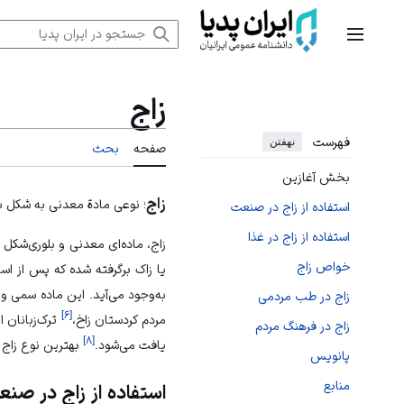
رش
ه
منوی اصلی
حتوا
زاج
فهرست
نهفتن
صفحه
بحث
بخش آغازین
زاج
؛ نوعی مادة معدنی به شکل بل
استفاده از زاج در صنعت
استفاده از زاج در غذا
زاج، ماده‌ای معدنی و بلوری‌شکل
خواص زاج
یا زاک برگرفته شده که پس از اس
به‌وجود می‌آید. این ماده سمی و 
زاج در طب مردمی
]
۶
[
مردم کردستان زاخ،
ترک‌زبانان 
زاج در فرهنگ مردم
]
۸
[
یافت می‌شود.
بهترین نوع زاج
پانویس
منابع
استفاده از زاج در صن