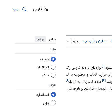
فارسی
ورود
ظاهر
نهفتن
نمایش تاریخچه
ابزارها
متن
کوچک
]
۱
[
استاندارد
ود.
واژه زاج از واژه فارسی زاگ
ابر حرارت آفتاب و مجاورت با آب
بزرگ
]
۵
[
]
۴
[
یند.
مردم تات‌زبان به آن زا،
عرض
ان، اردبیل، خراسان و بلوچستان
استاندارد
پهن