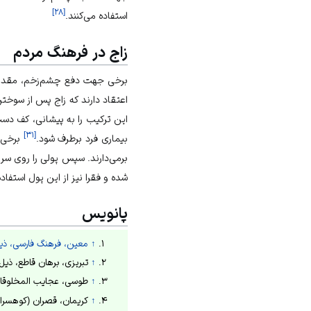
]
۲۸
[
استفاده می‌کنند.
زاج در فرهنگ مردم
برخی جهت دفع چشم‌زخم، مقداری 
اعتقاد دارند که زاج پس از سوخت
این ترکیب را به پیشانی، کف دست و
]
۳۱
[
بیماری فرد برطرف شود.
برخی ج
شده و فقرا نیز از این پول استفاده
پانویس
↑
معین، فرهنگ فارسی، ذیل 
↑
تبریزی، برهان قاطع، ذیل 
↑
طوسی، عجایب المخلوقات، ۱۳۴۵ش، ص
↑
کریمان، قصران (کوهسران)، ۱۳۵۶ش، 