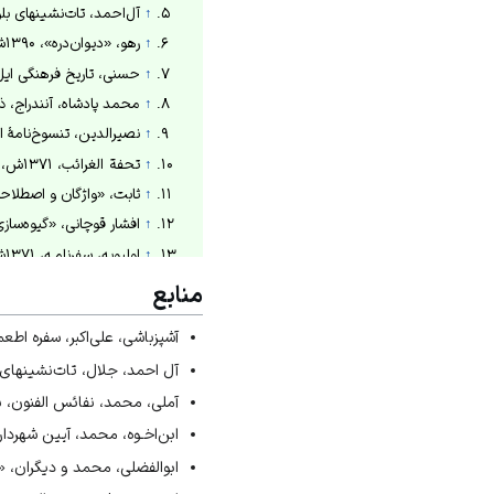
↑
آل‌احمد، تات‌نشینهای بلوک زهرا، ۲
↑
رهو، «دیوان‌دره»، ۱۳۹۰ش، ص۱۸۶.
↑
حسنی، تاریخ فرهنگی ایل شاهسو
↑
محمد پادشاه، آنندراج، ذی
↑
نصیرالدین، تنسوخ‌نامۀ ایلخانی، ۶۳
↑
تحفة ‌الغرائب، ۱۳۷۱ش، ص۲۰۹.
↑
ثابت، «واژگان و اصطلاحات نقره
↑
افشار قوچانی، «گیوه‌سازی»، ۱۳۸۸ش،
↑
اولیویه، سفرنامـه، ۱۳۷۱ش، ص۱۷۳-۱۷۴.
↑
شکوهی، حرف و مشاغل قدیم مر
منابع
↑
برند، «هنر تذهیب و جلدهای اس
آشپزباشی، علی‌اکبر، سفره اطعمه، 
↑
آملی، نفائس الفنون، ۱۳۷۹ش، ج۳، ص۱۷۴-۱۷۷.
آل ‌احمد، جلال، تات‌نشینهای بلوک
↑
آشپزباشی، سفره اطعمه، ۱۳۵۳ش، ص۸.
آملی، محمد، نفائس الفنون، به‌ت
↑
ابن‌اخوه، آیین شهرداری، ۱۳۶۷ش، ص۱۲۶.
ابن‌اخـوه، محمد، آیین شهرداری،
↑
نصیرالدین طوسی، تنسوخ‌نامۀ ایل
↑
حکیم مؤمن، تحفة المؤمنین، ۱۳۸۶
ابوالفضلی، محمد و دیگران، «پاکدشت 