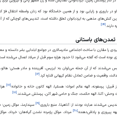
، در کنار پرستش زمین، ایزدبانوانی تقدیس شده و زن مظهر پاکی و نیرویی برای ز
 باروری و زایایی بود و از همین خاستگاه بود که زنان واسطه انتقال فرّ ک
رین کنش‌های مذهبی به ایزدبانوان تعلق داشته است. تندیس‌های کوچکی که از آن
]
۱۴
[
 دارند.
 تمدن‌های باستانی
ی را مقارن با ساخت اجتماعی مادرسالاری در جوامع ابتدایی بشر دانسته و معت
بوده است که گفته می‌شود تا حدود هزاره سوم قبل از میلاد اعمال می‌شده است
یس می‌شدند که از آن جمله می‌توان به: ایزیس، آفریننده و مادر هستی؛ هاتو،
]
۱۶
[
ت، واقعیت و ضامن تعادل نظام کیهانی اشاره کرد.
]
۱۷
[
ز قبیل؛ پرسفونه، الهه عالم اموات؛ هستیا، الهه کانون خانه و خانواده؛
هرا،
]
۱۸
[
ات وحش؛ آتنا، الهه حکمت، جنگ و حامی شهر آتن، پرستش می‌شدند.
]
۱۹
[
قدیس می‌شدند عبارت بودند از: آناهیتا، منبع باروری؛
سپندارمذ، موکل زمین؛ د
]
۲۰
[
لهه پیروزی و پاداش‌دهنده؛
مرداد، موکل پژمرده نشدن گیاه‌هان؛ خرداد، موک