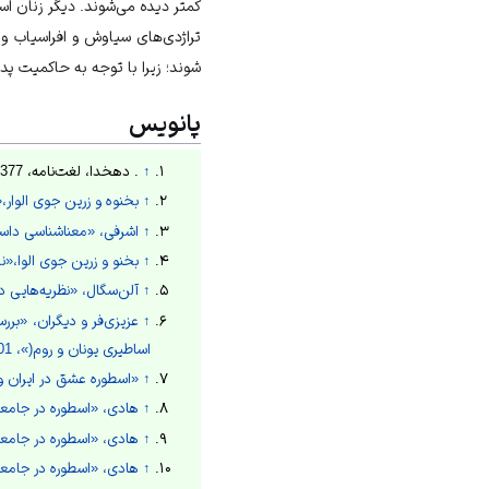
کمتر دیده می‌شوند. دیگر زنان اس
تراژدی‌های سیاوش و افراسیاب و 
شوند؛ زیرا با توجه به حاکمیت پد
پانویس
↑
. دهخدا، لغت‌نامه، 1377ش، ذیل واژه اسطوره.
↑
بخنوه و زرین جوی الوار،«نگاه
↑
اشرفی، «معناشناسی داس
↑
بخنو و زرین جوی الوا،«نگاهی 
↑
آلن‌سگال، «نظریه‌هایی 
↑
عزیزی‌فر و دیگران، «برر
اساطیری یونان و روم(»، 1401ش، ص4.
↑
«اسطوره عشق در ایران و
↑
هادی، «اسطوره در جامعة
↑
هادی، «اسطوره در جامعة
↑
هادی، «اسطوره در جامعة