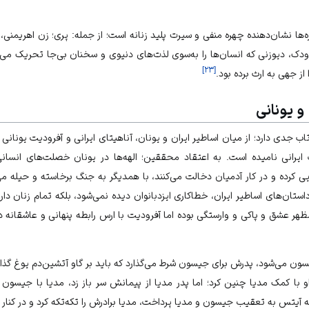
ه‌ها نشان‌دهنده چهره منفی و سیرت پلید زنانه است؛ از جمله: پری؛ زن اهریمنی، 
اودک، دیوزنی که انسان‌ها را به‌سوی لذت‌های دنیوی و سخنان بی‌جا تحریک می‌ک
]
۲۳
[
 از جهی به ارث برده بود.
و یونانی
ب جدی دارد؛ از میان اساطیر ایران و یونان، آناهیتای ایرانی و آفرودیت یونانی 
ت ایرانی نامیده است. به اعتقاد محققین؛ الهه‌ها در یونان خصلت‌های انسان
یی کرده و در کار آدمیان دخالت می‌کنند، با همدیگر به جنگ برخاسته و حیله می‌کن
ستان‌های اساطیر ایران، خطاکاری ایزدبانوان دیده نمی‌شود، بلکه تمام زنان دا
ران مظهر عشق و پاکی و وارستگی بوده اما آفرودیت با ارس رابطه پنهانی و عاشقا
ون می‌شود، پدرش برای جیسون شرط می‌گذارد که باید بر گاو آتشین‌دم یوغ گذاشت
 او با کمک مدیا چنین کرد؛ اما پدر مدیا از پیمانش سر باز زد، مدیا با جیسون
که آیتس به تعقیب جیسون و مدیا پرداخت، مدیا برادرش را تکه‌تکه کرد و در کنار