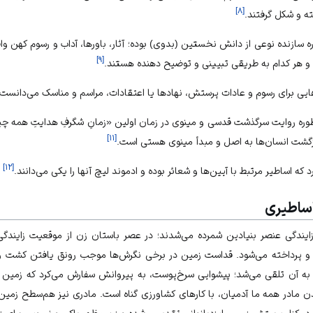
]
۸
[
ه و شکل گرفتند.
ازنده نوعی از دانش نخستین (بدوی) بوده؛ آثار، باورها، آداب و رسوم کهن واقعی 
]
۹
[
 و هر کدام به طریقی تبیینی و توضیح دهنده هستند.
ایی برای رسوم و عادات پرستش، نهادها یا اعتقادات، مراسم و مناسک می‌دانست.
ره روایت سرگذشت قدسی و مینوی در زمان اولین «زمانِ شگرفِ هدایتِ همه چی
]
۱۱
[
زگشت انسان‌ها به اصل و مبدأ مینوی هستی است.
]
۱۲
[
د که اساطیر مرتبط با آیین‌ها و شعائر بوده و ادموند لیچ آنها را یکی می‌دانند.
اساطیری
ایندگی عنصر بنیادین شمرده می‌شدند؛ در عصر باستان زن از موقعیت زایندگ
 و پرداخته می‌شود. قداست زمین در برخی نگرش‌ها موجب رونق یافتن کشت و
ه آن تلقی می‌شد؛ پیشوایی سرخ‌پوست، به پیروانش سفارش می‌کرد که زمین را 
دن مادر همه ما آدمیان، با کارهای کشاورزی گناه است. مادری نیز هم‌سطح زمی