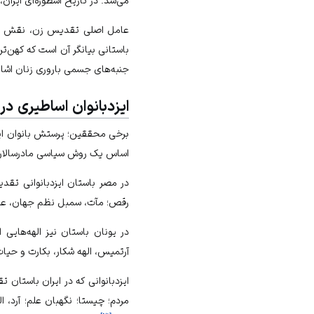
می‌شد. در تاریخ اسطوره‌ای ایران
عامل اصلی تقدیس زن، نقش او در
باستانی بیانگر آن است که کهن‌ت
جنبه‌های جسمی
باروری
زنان اشاره
ایزدبانوان اساطیری در
برخی محققین؛ پرستش بانوان ایزد
اساس یک روش سیاسی مادرسالاری 
در مصر باستان ایزدبانوانی تقد
رقص؛ مآت، سمبل نظم جهان، عدال
در یونان باستان نیز الهه‌هایی ا
آرتمیس، الهه شکار، بکارت و حی
ایزدبانوانی که در ایران باستان ت
مردم؛ چیستا؛ نگهبان علم؛ آرد، ا