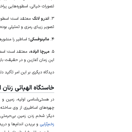
تصورات خیالی، اسطوره‌هایی پراخت
۳.
اندرو لانگ
معتقد است؛ اسطوره س
تصویر زیبای رمزی و تمثیلی بوده
۴.
مالینوفسکی؛
اساطیر را منشوره
۵.
میرچا الیاده،
معتقد است؛ اسطو
این زمان آغازین و در حقیقت با
دیدگاه دیگری بر این امر تأکید دار
خاستگاه الهیاتی زنان 
در هستی‌شناسی اولیه، زمین و ز
چهره‌های اساطیری از وی ساخته
دیگر؛ شخم زدن زمین بی‌حرمتی ب
زخم‌آرایی
و بریدن اندام‌ها و دری