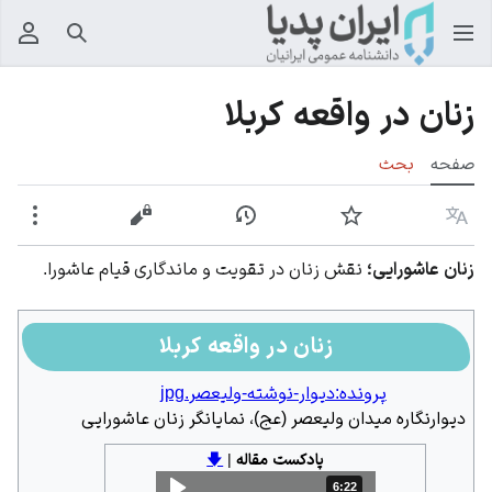
جستجو
منوی
زنان در واقعه کربلا
صفحه
بحث
زبان
پیگیری
نمایش تاریخچه
نمایش مبدأ
بیشت
زنان عاشورایی؛
نقش زنان در تقویت و ماندگاری قیام عاشورا.
زنان در واقعه کربلا
پرونده:دیوار-نوشته-ولیعصر.jpg
دیوارنگاره میدان ولیعصر (عج)، نمایانگر زنان عاشورایی
پادکست مقاله
|
🡇
6:22
مدت: 6 دقیقه و 22 ثانیه