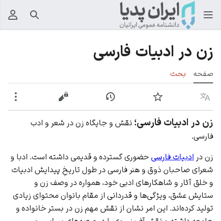
جستجو
منوی
زن در ادبیات فارسی
صفحه
بحث
زبان
پیگیری
نمایش تاریخچه
نمایش مبدأ
بیشت
زن در ادبیات فارسی؛
نقش و جایگاه زن در شعر و ادب
فارسی.
زن در
ادبیات فارسی
حضوری گسترده و قدیمی داشته است. ادبا و
شعرای صاحبان ذوق و هنر فارسی در طول تاریخِ پیدایش ادبیات
و خلق آثار و شاهکارهای ادبی خود، همواره در وصف زن و
ستایش عشق، ویژگی‌ها و قدردانی از مقام بانوان محتوای زیادی
تولید کرده‌اند. این امر نشان از نقش مهم
زن در بستر خانواده و
جامعه
داشته و نقش‌آفرینی وی را در عرصه‌های سیاسی و