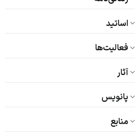
اساتید
فعالیت‌ها
آثار
پانویس
منابع