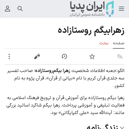
جستجو
منوی
زهرابیگم‌ روستازاده
صفحه
بحث
زبان
پیگیری
نمایش تاریخچه
نمایش مبدأ
بیشت
الگو:جعبه اطلاعات شخصیت
زهرا بیگم‌روستازاده
؛ صاحب تفسیر
سه جلدی قرآن کریم با نام «بیانی از قرآن»، قرآن پژوه به نام
کشور.
زهرا بیگم‌ روستازاده برای آموزش قرآن و ترویج فرهنگ اسلامی به
فعالیت تبلیغی و آموزشی پرداخت. زهرا بیگم شاگرد اساتید بزرگی
مانند: آيت‌الله سيد «علی گلپايگانی» بود.
زندگی‌نامه