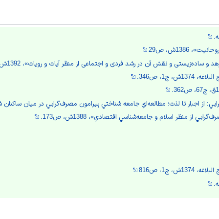
.
»، 1386ش، ص29
 ساده‌زیستی و نقش آن در رشد فردی و اجتماعی از منظر آیات و رویات»، 1392ش، ص24-25.
1ش، ج1، ص346.
 از اجبار تا لذت؛ مطالعه‌ا‌ي جامعه شناختي پيرامون مصرف‌گرايي در ميان ساكنان شهر تهران»، 
يي از منظر اسلام و جامعه‌شناسي اقتصادي»، 1388ش، ص173.
13ش، ج1، ص816
.