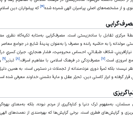
]
۴
[
نوی و از مشخصه‌های اصلی پیامبران الهی شمرده شده
که پیشوایان دین اسلام نی
صرف‌گرایی
طۀ مرکزی تقابل با ساده‌زیستی است. مصرف‌گرایی به‌مثابه تکیه‌گاه نظری
 مولدانه را به حاشیه رانده و مصرف را به‌عنوان پدیدۀ شایع در جوامع معاصر 
ازآفريني، شكاف طبقـاتي، احـساس محروميت، فشار هنجاري، جبران كسري درآمد ا
]
۹
[
]
۸
[
]
۷
[
مع امروزی است.
مصرف‌زدگی در فرهنگ اسلامی با مفاهیم اسراف،
تبذیر
و 
ر نیست؛ بلکه ثمرۀ دوری عزت‌مندانه از تجملات در دسترس است. به همین دلیل،
قرار گرفته و ابزار کاستی دین، تحیٌر عقل و مایۀ دشمنی خداوند معرفی شده اس
یاگریزی
سلمان، به‌مفهوم ترک دنیا و کناره‌گیری از مردم نبوده، بلکه به‌معنای بهره‌گ
یزی و گرایش‌های فطری است. برخی گرایش‌ها که بهره‌مندی از نعمت‌های الهی ر