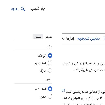
فارسی
ورود
ظاهر
نهفتن
نمایش تاریخچه
ابزارها
متن
کوچک
استاندارد
س و زمینه‌ساز آسود‌گی و آرامش
اده‌زیستی را برگزینند.
بزرگ
عرض
استاندارد
]
۲
[
ی، از معانی ساده‌زیستی است.
پهن
 گاهی زندگی‌های اشرافی گذشته
ارسایی، قناعت و دوری از تجمل،