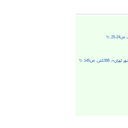
1395ش، ص145.