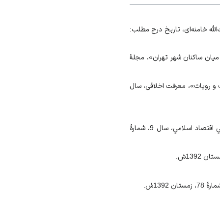
الله‌ خامنه‌ای، تاریخ درج مطلب:
ر ميان ساكنان شهر تهران»، مجلۀ
 و رویات»، معرفت اخلاقی، سال
سیدی‌نیا، سیداکبر، «مصرف و مصرف‌گرايي از منظر اسلام و جامعه‌شناسي اقتصادي»، فصلنامۀ علمي پژوهشي اقتصاد اسلامي، سال 9، شمارۀ
ر آیت‌الله‌ خامنه‌ای.