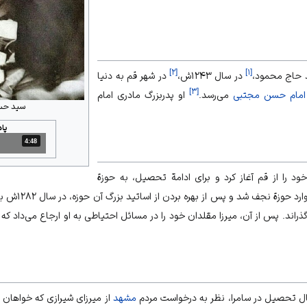
]
۲
[
]
۱
[
د حاج محمود،
در سال ۱۲۴۳ش،
در شهر قم به دنیا
]
۳
[
امام حسن مجتبی
می‌رسد.
او پدربزرگ مادری
امام
سید حسی
پا
4:48
مدت: 4 دقیقه و 48 ثانیه
 را از قم آغاز کرد و برای ادامة تحصیل، به حوزة
تهران رفت. وی در
 شیرازی (1230-1313ش) گذراند. پس از آن، میرزا مقلدان خود را در مسائل احتیاطی به او ارجاع می‌د
ل تحصیل در سامرا، نظر به درخواست‌ مردم
مشهد
از
میرزای شیرازی
که خواهان ف