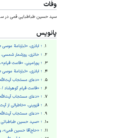
وفات
سید حسین طباطبایی قمی در سال ۱۳۲۵ش در سن ۸۲ سالگی از دنیا رفت و در حرم امام علی در نجف به خاک س
پانویس
↑
اباذری، «تبارنامة موس
↑
حائری، روزشمار شمسی، ۱۳۸۶ش، ج۱، ص۷۸۶.
↑
پورامینی، «قامت قیام»
↑
اباذری، «تبارنامة موس
↑
«دعای مستجاب آیت‌الله 
↑
«قامت قیام گوهرشاد / م
↑
«دعای مستجاب آیت‌الله 
↑
قزوینی، «خاطراتی از آیت‌الله
↑
«دعای مستجاب آیت‌الله 
↑
«سید حسین طباطبائی قم
↑
«حاج‌آقا حسین قمی»، وب