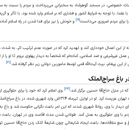
سات خصوصی، در مسجد گوهرشاد به سخنرانی می‌پرداخت و مردم را نسبت به س
 علما، با توجه به شرایط کشور و فشاری که بر اسلام وارد شده بود، با تأثر و گ
]
۱۹
[
 را برای مردم ضروری می‌دانست
و خودش را نیز برای فدا شدن در راه اسلام آماده 
ه از این اعمال خودداری کند و تهدید کرد که در صورت عدم ترتیب اثر، به شدت مق
عمل غیرشرعی و ضد اسلامی، آماده‌ام که شخصاً به دیدار پهلوی بروم تا او را از
]
۲۱
[
از این پیغام، بیت آیت‌الله قمی توسط مامورین دولتی زیر نظر گرفته شد.
 باغ سراج‌الملک
]
۲۳
[
ه در منزل حاج‌آقا حسین برگزار شد،
وی اعلام کرد که خود را برای جلوگیری 
 اوایل تیرماه ۱۳۱۴ش وارد شهرری شده، در باغ سراج‌الملک اقامت کرد.
 دیدار با وی، روانة شهرری شدند که این امر باعث نگرانی حکومت شد و باغ به
مردم با وی جلوگیری به عمل آمد. طولانی شدن مدت اقامت وی در تهران، باعث
اغ و منع ملاقات‌ها، باعث ایجاد شایعاتی چون شایعة کتک زدن حاج‌آقا حسی