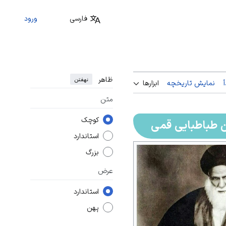
فارسی
ورود
ظاهر
نهفتن
نمایش تاریخچه
ابزارها
متن
کوچک
طباطبایی قمی
استاندارد
بزرگ
عرض
استاندارد
پهن