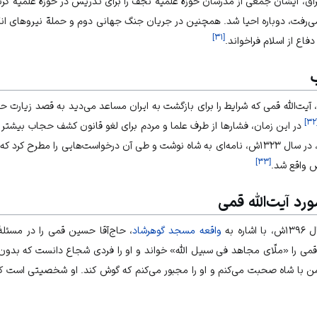
اق، ایشان جمعی از مدرسان حوزة علمیة نجف را برای تدریس در حوزة علمیة کربل
 می‌رفت، دوباره احیا شد. همچنین در جریان جنگ جهانی دوم و حملة نیروهای انگ
]
۳۱
[
فاع از اسلام فراخواند.
حر
]
۳۲
در این زمان، فشارها از طرف علما و مردم برای لغو قانون کشف حجاب بیشتر شد
علما برای لغو قانون کشف حجاب، در سال ۱۳۲۳ش، نامه‌ای به شاه نوشت و طی آن درخواست‌هایی را
]
۳۳
[
ش واقع شد.
ورد آیت‌الله قمی
ره به
واقعه مسجد گوهرشاد
، حاج‌آقا حسین قمی را در مسئلۀ
قمی را «ملّای مجاهد فی سبیل الله» خواند و او را فردی شجاع دانست که بدون
 با شاه صحبت می‌کنم و او را مجبور می‌کنم که گوش کند. او شخصیتی است که 