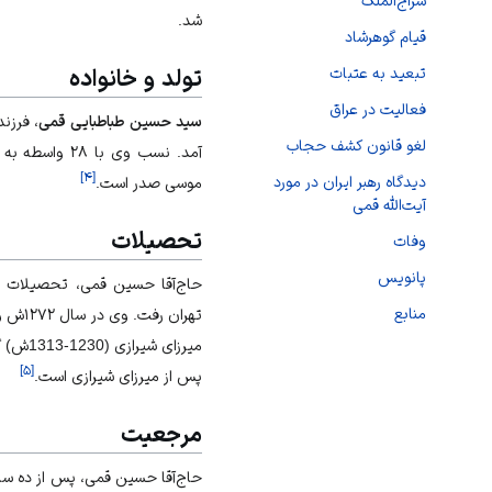
سراج‌الملک
شد.
قیام گوهرشاد
تبعید به عتبات
تولد و خانواده
فعالیت‌‌ در عراق
سید حسین طباطبایی قمی
، فرزن
لغو قانون کشف حجاب
آمد. نسب وی با ۲۸ واسطه به
]
۴
[
دیدگاه رهبر ایران در مورد
موسی صدر
است.
آیت‌الله قمی
تحصیلات
وفات
پانویس
حاج‌آقا حسین قمی، تحصیلات خود
منابع
میرزای
]
۵
[
پس از میرزای شیرازی است.
مرجعیت
حاج‌آقا حسین قمی، پس از ده سا