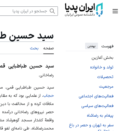
رش
ه
منوی اصلی
حتوا
سید حسین طبا
فهرست
نهفتن
صفحه
بحث
بخش آغازین
سید حسین طباطبایی قم
تولد و خانواده
رضاخانی.
تحصیلات
مرجعیت
سید حسین طباطبایی قمی، مش
حجاب
، از علمایی بود که به مق
فعالیت‌های اجتماعی
ملاقات کرده و از مخالفت با دین 
فعالیت‌های سیاسی
حصر نیروهای رضاخانی درآمده ب
پیغام به رضاشاه
واقعة کشتار مسجد گوهرشاد منت
سفر به تهران و حصر در باغ
محمدرضاشاه، طی نامه‌ای لغو
قا