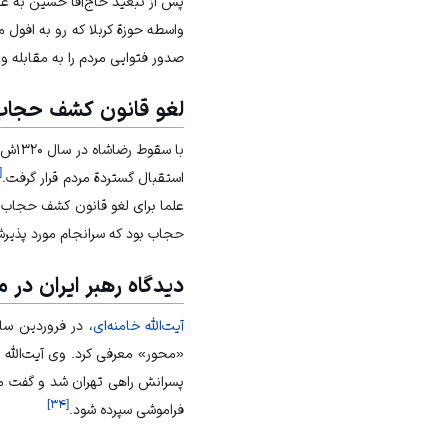
پس از تبعید حاج‌آقا حسین به عر
واسطه حوزة کربلا که رو به افول
صدور فتوایی مردم را به مقابله و د
لغو قانون کشف حجاب
با سقوط رضاشاه در سال ۱۳۲۰ش، آیت‌الله قمی که شرایط را برای بازگشت به ایران مساعد می‌دید به قصد زیارت
[
استقبال گستردة مردم قرار گرفت.
حجاب بود که سرانجام مورد پذیر
دیدگاه رهبر ایران در م
آیت‌الله خامنه‌ای
، در فروردین سال ۱۳۹۶ش، با اشا
«محور» معرفی کرد. وی آیت‌الله 
پسرانش راهی تهران شد و گفت من
]
۳۴
[
فراموشی سپرده شود.