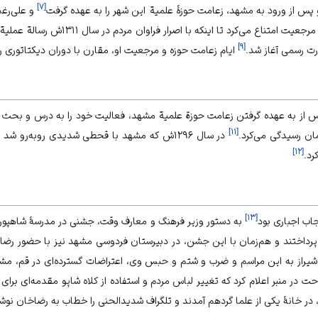
]
۷
[
 پس از ورود به مشهد، زعامت حوزۀ علمیة این شهر را به عهده گرفت
و علی‌رغم
اما از قبول مرجعیت امتناع می‌کرد تا ای
]
۹
[
رت رسمی آغاز شد.
ایام زعامت حوزه و مرجعیت او، مقارن با دوران دیکتاتوری ر
 از به عهده گرفتن زعامت حوزة علمیة مشهد، فعالیت خود را به درس و بحث محد
]
۱۱
[
ن رسیدگی می‌کرد.
در سال‌ ۱۲۹۶ش که مشهد با قحطی شدیدی رو‌به‌رو
]
۱۲
[
رد.
]
۱۳
[
ب اجباری بود
به دستور وزیر فرهنگ و معارف وقت، جشنی در مدرسۀ شاهپور شی
رداختند و هم‌زمان با این جشن، در دبیرستان فردوسی مشهد نیز با حضور رضا
یراز به این مراسم و ضرب و شتم و حبس وی، اعتراضات گسترده‌ای در قم، مشهد و
حت در منبر اعلام کرد که تغییر لباس مردم و استفاده از کلاه شاپو مقدمه‌ای ب
در خانۀ یکی از علما گردهم آمدند و تلگراف شدیدالحنی را خطاب به رضاخان نوشت