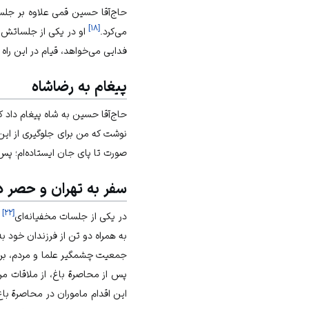
حاج‌آقا حسین قمی علاوه بر جل
]
۱۸
[
می‌کرد.
او در یکی از جلساتش با
فدایی می‌خواهد، قیام در این راه
پیغام به رضاشاه
حاج‌آقا حسین به شاه پیغام داد ک
نوشت که من برای جلوگیری از این 
صورت تا پای جان ایستاده‌ام؛ پس 
سفر به تهران و حصر در
]
۲۲
[
در یکی از جلسات مخفیانه‌ای
ک
به همراه دو تن از فرزندان خود به تهران عزیمت کرد. او در
جمعیت چشمگیر علما و مردم، برای
پس از محاصرة باغ، از ملاقات 
این اقدام ماموران در محاصرة ب