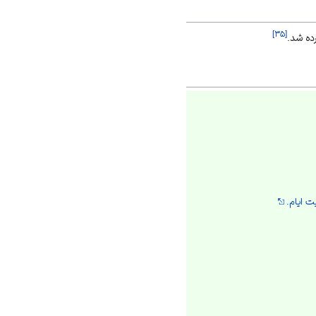
]
۳۵
[
ت ایام.