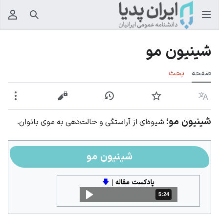
جستجو
منوی
شینیون مو
صفحه
بحث
زبان
پیگیری
نمایش تاریخچه
نمایش مبدأ
بیشت
شینیون مو؛
شیوه‌ای از آراستگی و حالت‌دهی به موی بانوان.
شینیون مو
پادکست مقاله
|
🡇
5:24
مدت: 5 دقیقه و 24 ثانیه